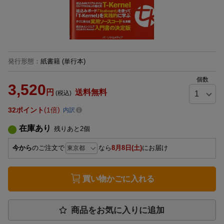
発行形態
：
紙書籍
(単行本)
個数
3,520
円
送料無料
(税込)
32
ポイント
1倍
内訳
在庫あり
残りあと
2
個
今から
のご注文で
なら
8月8日(土)
にお届け
買い物かごに入れる
商品をお気に入りに追加