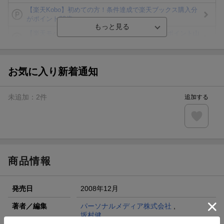
【楽天Kobo】初めての方！条件達成で楽天ブックス購入分
がポイント20倍
【楽天モバイルご利用者限定】条件達成で100万ポイント山
分け！
【Rakuten Fashion×楽天ブックス】条件達成で10万ポイン
ト山分け
お気に入り新着通知
【スタンプカード】楽天ポイントもらえる＆抽選で豪華景品
が当たる！
未追加：
2
件
追加する
楽天モバイル紹介キャンペーンの拡散で300円OFFクーポン
進呈
条件達成で楽天限定・宝塚歌劇 宙組貸切公演ペアチケット
が当たる
商品情報
発売日
2008年12月
著者／編集
パーソナルメディア株式会社
,
坂村健