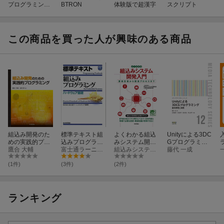
プログラミング
BTRON
体験版で超漢字
スクリプト
強化書
この商品を買った人が興味のある商品
組込み開発のた
標準テキスト組
よくわかる組込
Unityによる3DC
めの実践的プロ
込みプログラミ
みシステム開発
Gプログラミン
グラミング
鷹合 大輔
ング
富士通ラーニングメディア
入門ーー要素技
組込みシステム技術協会 人材育成事業本部
グ
藤代 一成
術から開発プロ
セスまで
(1件)
(3件)
(2件)
ランキング