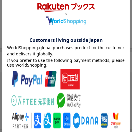
出版社
パーソナルメディア
発行形態
単行本
ページ数
311p
ISBN
9784893622549
商品レビュー
ブックスのレビュー
まだレビューがありません。