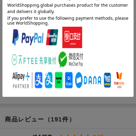
計／他人のふんどし／どさくさ／大風呂敷
著者情報（「BOOK」データベースより）
クラフト・エヴィング商會（クラフトエヴィングショウカイ）
吉田篤弘と吉田浩美による制作ユニット。テキストとイメージを
組み合わせた、独創的な作品を多数発表している。『稲垣足穂全
集』『らくだこぶ書房２１世紀古書目録』で講談社出版文化賞ブ
ックデザイン賞を受賞。『どこかにいってしまったものたち』、
『クラウド・コレクター』、『じつは、わたくしこういうもので
す』など。また吉田篤弘の著作として『つむじ風食堂の夜』な
ど、吉田浩美の著作として『ａ ｐｉｅｃｅ ｏｆ ｃａｋｅ』
がある（本データはこの書籍が刊行された当時に掲載されていた
ものです）
商品レビュー（191件）