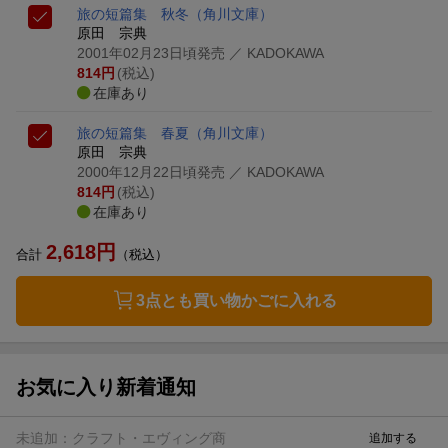
旅の短篇集 秋冬
（角川文庫）
原田 宗典
2001年02月23日頃発売
／ KADOKAWA
814
円
(税込)
在庫あり
旅の短篇集 春夏
（角川文庫）
原田 宗典
2000年12月22日頃発売
／ KADOKAWA
814
円
(税込)
在庫あり
2,618
円
合計
（税込）
3点とも買い物かごに入れる
お気に入り新着通知
未追加：
クラフト・エヴィング商
追加する