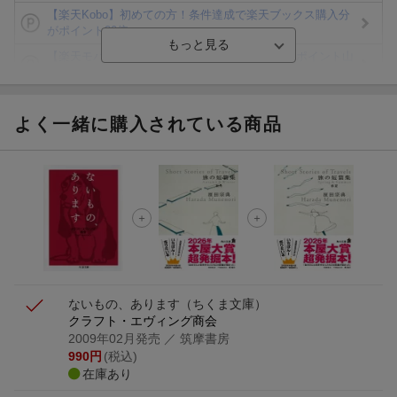
【楽天Kobo】初めての方！条件達成で楽天ブックス購入分
がポイント20倍
【楽天モバイルご利用者限定】条件達成で100万ポイント山
分け！
【Rakuten Fashion×楽天ブックス】条件達成で10万ポイン
ト山分け
よく一緒に購入されている商品
【スタンプカード】楽天ポイントもらえる＆抽選で豪華景品
が当たる！
エントリー＆3,000円以上購入で無料データSIM（3GB/月プ
ラン）が当たる！
楽天モバイル紹介キャンペーンの拡散で300円OFFクーポン
進呈
ないもの、あります
（ちくま文庫）
クラフト・エヴィング商会
2009年02月発売
／ 筑摩書房
990
円
(税込)
在庫あり