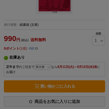
発行形態
：
紙書籍
(文庫)
個数
990
円
送料無料
(税込)
9
ポイント
1倍
内訳
在庫あり
正午まで
のご注文で
なら
8月11日(火)～8月12日(水)頃
に
お届け
買い物かごに入れる
商品をお気に入りに追加