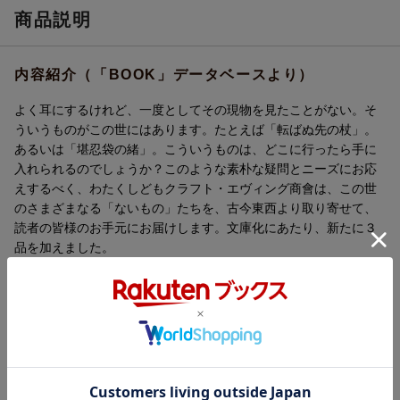
商品説明
内容紹介（「BOOK」データベースより）
よく耳にするけれど、一度としてその現物を見たことがない。そ
ういうものがこの世にはあります。たとえば「転ばぬ先の杖」。
あるいは「堪忍袋の緒」。こういうものは、どこに行ったら手に
入れられるのでしょうか？このような素朴な疑問とニーズにお応
えするべく、わたくしどもクラフト・エヴィング商會は、この世
のさまざまなる「ないもの」たちを、古今東西より取り寄せて、
読者の皆様のお手元にお届けします。文庫化にあたり、新たに３
品を加えました。
目次（「BOOK」データベースより）
堪忍袋の緒／舌鼓／左うちわ／相槌／口車／先輩風／地獄耳／一
本槍／自分を上げる棚／針千本／思う壺／捕らぬ狸の皮ジャンパ
ー／語り草／鬼に金棒／助け舟／無鉄砲／転ばぬ先の杖／金字塔
／目から落ちたうろこ／おかんむり／一筋縄／冥途の土産／腹時