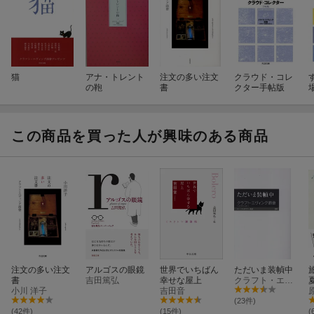
猫
アナ・トレント
注文の多い注文
クラウド・コレ
の鞄
書
クター手帖版
この商品を買った人が興味のある商品
注文の多い注文
アルゴスの眼鏡
世界でいちばん
ただいま装幀中
書
吉田篤弘
幸せな屋上
クラフト・エヴィング商會
小川 洋子
吉田音
(23件)
(42件)
(15件)
(