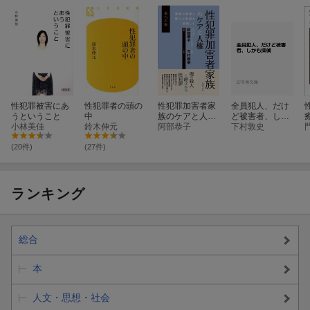
性犯罪被害にあ
性犯罪者の頭の
性犯罪加害者家
全員犯人、だけ
うということ
中
族のケアと人権
ど被害者、しか
小林美佳
鈴木伸元
〔第2版〕
阿部恭子
も探偵
下村敦史
(20件)
(27件)
ランキング
総合
本
人文・思想・社会