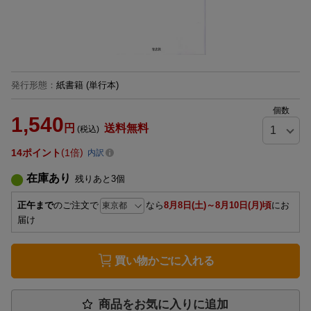
発行形態
：
紙書籍
(単行本)
個数
1,540
円
送料無料
(税込)
14
ポイント
1倍
内訳
在庫あり
残りあと
3
個
正午まで
のご注文で
なら
8月8日(土)～8月10日(月)頃
にお
届け
買い物かごに入れる
商品をお気に入りに追加