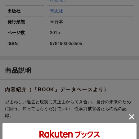
小西敦子
出版社
青志社
発行形態
単行本
ページ数
301p
ISBN
9784903853505
商品説明
内容紹介（「BOOK」データベースより）
忌まわしい過去と現実に真正面から向き合い、自分の未来のため
に闘う。知ってもらうだけでいい、性暴力被害者たちの魂の記
録。
目次（「BOOK」データベースより）