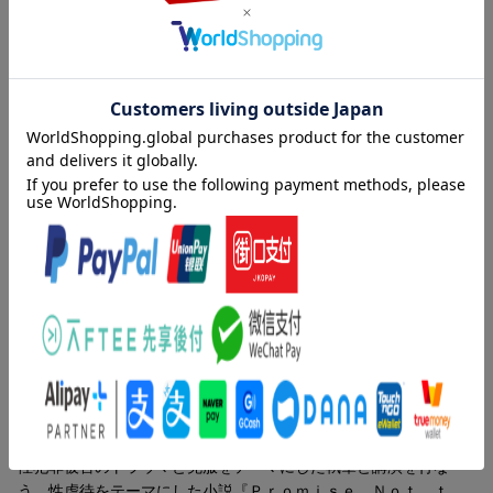
特別寄稿 ひとには、悪を浄化するチカラがある（小林美佳）／
ジェンナーー肉体は犯されても、私の魂までは犯せない。／ジョ
ナサンー自分で行動すれば、状況は変えられる。／ケリーーあの
事件から影響をうけた自分が、好き。／シーナー私たちには、生
きるべき残りの人生がある。／タミーー人は苦しみによって強く
なれる。／アルトゥーロー俺には、クリアしなきゃいけない課題
がある。／ティーノー心の回復の道のりは平坦じゃない。／アカ
ヤー虐待した父と、向き合う。／アーロン／エミリー／ジーンー
私たちの世代で、変えていく。／特別寄稿 価値ある声：性暴力
被害者からのプレゼント／心の回復と希望を与える書・映画
著者情報（「BOOK」データベースより）
リーマン，キャロライン（Lehman,Carolyn）
マサチューセッツ美術大学とカリフォルニア大学バークレー校で
学位を取得後、シモンズ・カレッジで児童文学の修士を取得。児
童向け、大人向けの文学作品を執筆すると同時に、カリフォルニ
ア州のフンボルト州立大学で教鞭をとる。２０年間にわたって、
性犯罪被害のトラウマと克服をテーマにした執筆と講演を行な
う。性虐待をテーマにした小説『Ｐｒｏｍｉｓｅ Ｎｏｔ ｔ