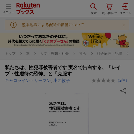
メニュー
熊本地震による配送の影響について
トップ
本
人文・思想・社会
社会
社会病理・犯罪
私たちは、性犯罪被害者です 実名で告白する、「レイ
プ・性虐待の恐怖」と「克服す
キャロライン・リーマン
,
小西敦子
（
2
件）