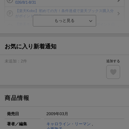
026/8/1-8/31
【楽天Kobo】初めての方！条件達成で楽天ブックス購入分
がポイント20倍
【楽天モバイルご利用者限定】条件達成で100万ポイント山
分け！
【Rakuten Fashion×楽天ブックス】条件達成で10万ポイン
ト山分け
お気に入り新着通知
【スタンプカード】楽天ポイントもらえる＆抽選で豪華景品
が当たる！
未追加：
2
件
追加する
エントリー＆3,000円以上購入で無料データSIM（3GB/月プ
ラン）が当たる！
楽天モバイル紹介キャンペーンの拡散で300円OFFクーポン
進呈
商品情報
発売日
2009年03月
著者／編集
キャロライン・リーマン
,