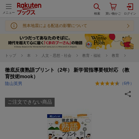
メニュー
熊本地震による配送の影響について
トップ
本
人文・思想・社会
教育・福祉
教育
徹底反復熟語プリント（2年） 新学習指導要領対応 （教
育技術mook）
陰山英男
（
6
件）
ご注文できない商品