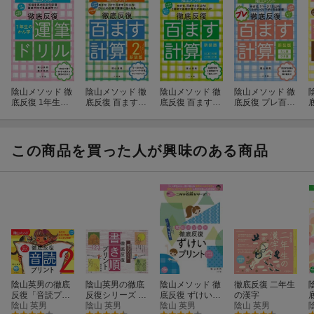
陰山メソッド 徹
陰山メソッド 徹
陰山メソッド 徹
陰山メソッド 徹
底反復 1年生の
底反復 百ます計
底反復 百ます計
底反復 プレ百ま
かん字運筆ドリ
算2 新装版 2け
算 新装版
す計算 新装版 た
ル
たにチャレン
し算・ひき算
ジ！
この商品を買った人が興味のある商品
陰山英男の徹底
陰山英男の徹底
陰山メソッド 徹
徹底反復 二年生
反復「音読プリ
反復シリーズ 徹
底反復 ずけいプ
の漢字
ント2」
陰山 英男
底反復「新・書
陰山 英男
リント 小学校
陰山 英男
陰山 英男