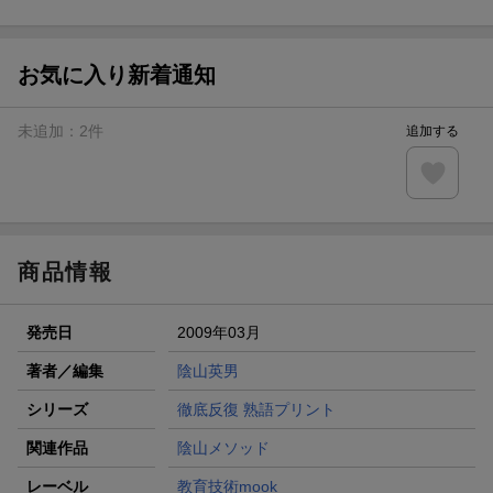
ト山分け
【スタンプカード】楽天ポイントもらえる＆抽選で豪華景品
が当たる！
お気に入り新着通知
エントリー＆3,000円以上購入で無料データSIM（3GB/月プ
ラン）が当たる！
未追加：
2
件
追加する
楽天モバイル紹介キャンペーンの拡散で300円OFFクーポン
進呈
条件達成で楽天限定・宝塚歌劇 宙組貸切公演ペアチケット
が当たる
商品情報
発売日
2009年03月
著者／編集
陰山英男
シリーズ
徹底反復 熟語プリント
関連作品
陰山メソッド
レーベル
教育技術mook