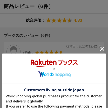
商品レビュー（6件）
4.83
総合評価：
ブックスのレビュー（6件）
投稿日：2013年12月24日
5
評価：
キヨ＠サン
さすが
音読プリント同様、子供が意欲的に挑戦しやすい本でした。
さすが陰山英男。
またやられた。
投稿日：2013年03月05日
4
評価：
ゴーゴー！アンパンマン