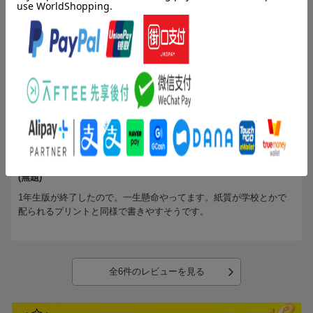
徹底反復読み書き計算プリントと内容が被る
熟語対策に購入したのですが、タイトル通りです。勉強熱心な子な
らばどちらか一冊でも十分です（読み書き計算プリントに載ってい
る漢字の熟語を漢字辞典で調べて練習するか、熟語プリントに載っ
ている書き順を参考に自分で新しい漢字を練習してトータルで覚え
もっと見る
る）。普通の学力の我が子だと二冊買った方がいいですが、やはり
練習量が少ないので別に練習ノートを作る必要はあると思います。
投稿日：2010年04月02日
5
評価：
syrsm2010
(無題)
1年生版が終了したので。一生懸命やってます。紙質が学校とかで
配られるプリントと同様で書きやすそうです。
全6件のレビューを見る