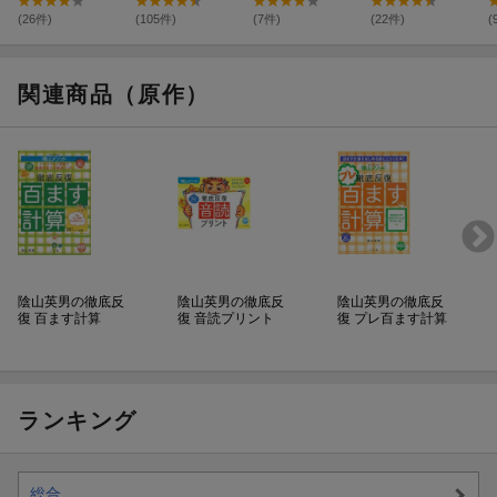
き順プリント」
1〜6年
1・2・3年
(26件)
(105件)
(7件)
(22件)
(
関連商品（原作）
陰山英男の徹底反
陰山英男の徹底反
陰山英男の徹底反
復 百ます計算
復 音読プリント
復 プレ百ます計算
ランキング
総合