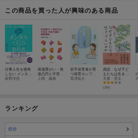
この商品を買った人が興味のある商品
仕事人生を後悔
発達障がい・発
若手保育者が育
鼎談 なぜ子ど
しない メンタル
達凸凹と不登
つ保育カンファ
もたちは生きづ
づくりの教科書
荻野淳也
校・学級不適応
上岡 義典
レンス
黒澤祐介
らいのか
天童 荒太
(3件)
ランキング
総合