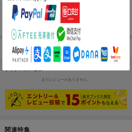
攻）修了。職歴：１９９５年日本社会事業大学学長（〜２００５
年３月）。２００５年国立社会保障・人口問題研究所所長（２０
０５年４月〜）。内閣府中央障害者施策推進協議会会長（本デー
タはこの書籍が刊行された当時に掲載されていたものです）
商品レビュー
ブックスのレビュー
まだレビューがありません。
関連特集