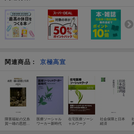
関連商品
：
京極高宣
障害福祉の父糸
医療ソーシャル
在宅医療ソーシ
社会保障と日本
賀一雄の思想と
ワーカー新時代
ャルワーク
経済
生涯