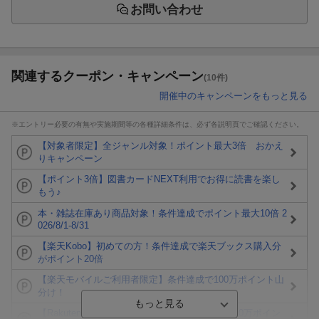
お問い合わせ
関連するクーポン・キャンペーン
(10件)
開催中のキャンペーンをもっと見る
※エントリー必要の有無や実施期間等の各種詳細条件は、必ず各説明頁でご確認ください。
【対象者限定】全ジャンル対象！ポイント最大3倍 おかえ
りキャンペーン
【ポイント3倍】図書カードNEXT利用でお得に読書を楽し
もう♪
本・雑誌在庫あり商品対象！条件達成でポイント最大10倍 2
026/8/1-8/31
【楽天Kobo】初めての方！条件達成で楽天ブックス購入分
がポイント20倍
【楽天モバイルご利用者限定】条件達成で100万ポイント山
分け！
【Rakuten Fashion×楽天ブックス】条件達成で10万ポイン