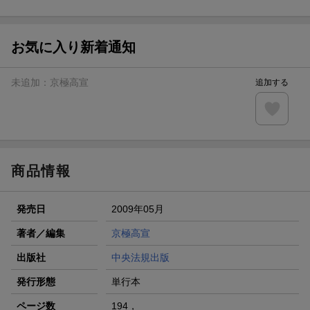
ト山分け
【スタンプカード】楽天ポイントもらえる＆抽選で豪華景品
が当たる！
お気に入り新着通知
エントリー＆3,000円以上購入で無料データSIM（3GB/月プ
ラン）が当たる！
未追加：
京極高宣
追加する
楽天モバイル紹介キャンペーンの拡散で300円OFFクーポン
進呈
条件達成で楽天限定・宝塚歌劇 宙組貸切公演ペアチケット
が当たる
商品情報
発売日
2009年05月
著者／編集
京極高宣
出版社
中央法規出版
発行形態
単行本
ページ数
194，