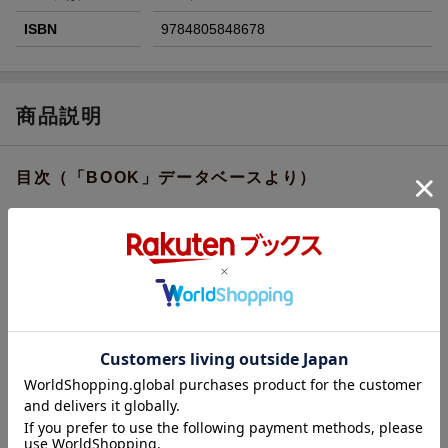
ISBN
9784805848678
商品説明
目次（「BOOK」データベースより）
第１章 利用者負担の意味／第２章 障害者自立支援法の「応益
負担」について／第３章 障害者自立支援法における利用者負担
の問題点／第４章 障害者自立支援法の利用者負担の見直し／第
５章 介護サービスその他の利用者負担との比較／終章 福祉サ
ービス利用者負担の歴史的発展法則／巻末資料 『社会福祉サー
ビスの“受益者負担”をめぐる問題構造』
著者情報（「BOOK」データベースより）
京極高宣（キョウゴクタカノブ）
１９７５年東京大学大学院経済学研究科博士課程（理論経済学専