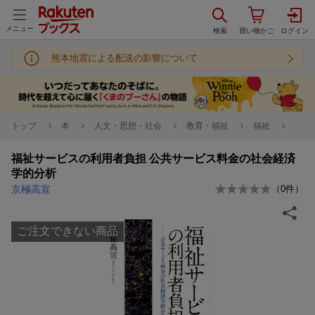
メニュー
熊本地震による配送の影響について
トップ
本
人文・思想・社会
教育・福祉
福祉
福祉サービスの利用者負担 公共サービス料金の社会経済
学的分析
京極高宣
（
0
件）
ご注文できない商品