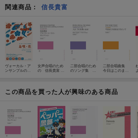
関連商品
：
信長貴富
ヴォーカル・ア
女声合唱のため
二部合唱のため
二部合唱曲集
ンサンブルのた
の 信長貴富 ア
のソング集 人
今日はこのまま
めの 島唄・花
カペラ・コーラ
よ、うたを思い
おうちにいて
ス・セレクショ
出せ
ン
この商品を買った人が興味のある商品