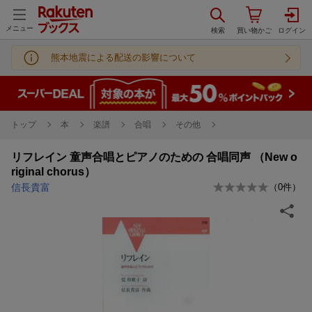
メニュー
熊本地震による配送の影響について
トップ
本
楽譜
合唱
その他
リフレイン 童声合唱とピアノのための 合唱同声 （New o
riginal chorus）
信長貴富
（
0
件）