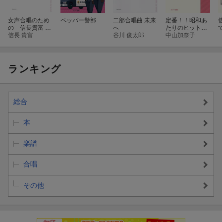
女声合唱のため
ペッパー警部
二部合唱曲 未来
定番！！昭和あ
の 信長貴富 ア
へ
たりのヒットソ
カペラ・コーラ
信長 貴富
谷川 俊太郎
ング Diamond
中山加奈子
ス・セレクショ
s
ン
ランキング
総合
本
楽譜
合唱
その他