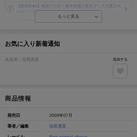
【楽天Kobo】初めての方！条件達成で楽天ブックス購入分
がポイント20倍
【楽天モバイルご利用者限定】条件達成で100万ポイント山
分け！
【Rakuten Fashion×楽天ブックス】条件達成で10万ポイン
ト山分け
お気に入り新着通知
【スタンプカード】楽天ポイントもらえる＆抽選で豪華景品
が当たる！
未追加：
信長貴富
追加する
エントリー＆3,000円以上購入で無料データSIM（3GB/月プ
ラン）が当たる！
楽天モバイル紹介キャンペーンの拡散で300円OFFクーポン
進呈
商品情報
発売日
2009年07月
著者／編集
信長貴富
レーベル
New original chorus