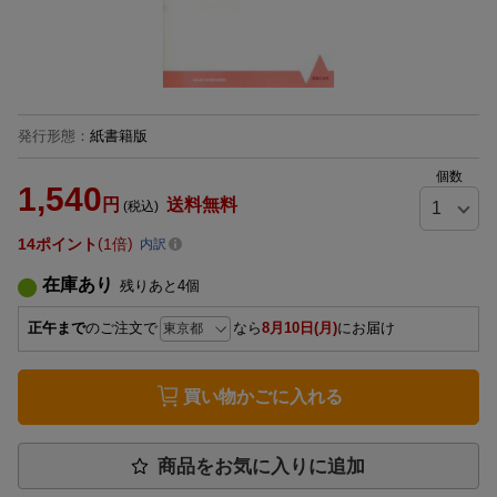
発行形態
：
紙書籍版
個数
1,540
円
送料無料
(税込)
14
ポイント
1倍
内訳
在庫あり
残りあと
4
個
正午まで
のご注文で
なら
8月10日(月)
にお届け
買い物かごに入れる
商品をお気に入りに追加