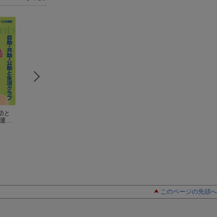
助と
ちいさい・おおき
ちいさい・おおき
ちいさい・おおき
会運動
い・よわい・つよ
い・よわい・つよい
い・よわい・つよ
い No．99
桜井 智恵子
No.101
桜井智恵子
い No．76
桜井 智恵子
このページの先頭へ