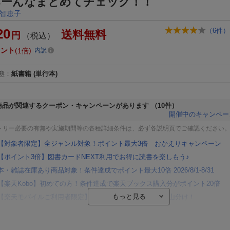
みーんなまとめてチェック！！
智恵子
20
（
6
件）
送料無料
円
（税込）
イント
1倍
内訳
態
：
紙書籍
(単行本)
商品が関連するクーポン・キャンペーンがあります
（10件）
開催中のキャンペー
トリー必要の有無や実施期間等の各種詳細条件は、必ず各説明頁でご確認ください
【対象者限定】全ジャンル対象！ポイント最大3倍 おかえりキャンペーン
【ポイント3倍】図書カードNEXT利用でお得に読書を楽しもう♪
本・雑誌在庫あり商品対象！条件達成でポイント最大10倍 2026/8/1-8/31
【楽天Kobo】初めての方！条件達成で楽天ブックス購入分がポイント20倍
【楽天モバイルご利用者限定】条件達成で100万ポイント山分け！
【Rakuten Fashion×楽天ブックス】条件達成で10万ポイント山分け
【スタンプカード】楽天ポイントもらえる＆抽選で豪華景品が当たる！