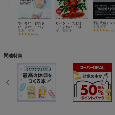
ちいさい・おおき
ちいさい・おおき
予防接種トン
い・よわい・つよ
い・よわい・つよい
由井寅子
い No．61
毛利 子来
No.104
桜井智恵子
(7件)
(6件)
関連特集
ちいさい・おおき
ちいさい・おおき
予防接種トン
い・よわい・つよ
い・よわい・つよい
由井寅子
い No．61
毛利 子来
No.104
桜井智恵子
(7件)
(6件)