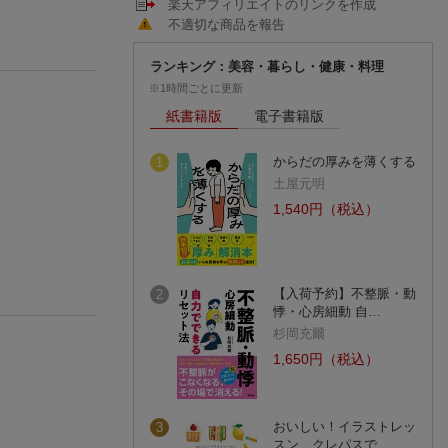
楽天アフィリエイトのリンクを作成
不適切な商品を報告
ランキング：美容・暮らし・健康・料理
※1時間ごとに更新
紙書籍版
電子書籍版
からだの厚みを薄くする
1
土屋元明
1,540円（税込）
【入荷予約】不整脈・動
2
悸・心房細動 自…
杉岡充爾
1,650円（税込）
おいしい！イラストレッ
3
スン クレパスで…