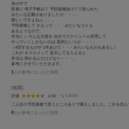
本の中で
医者に 母子手帳みて 予防接種抜けてて怒られた
みたいな記載がありましたが・・・。
難しいですよねぇ。。。
予防接種して かえって・・・みたいなコトも
あるようなので。
本当に いろんな注射を 自分でスケジュール管理して
やっていくしかないのは 面倒というか・・・。
（4回するものや 1年あけて・・・みたいなものもあるし）
これが オススメって 提示してもらえると
本当は 助かるんだけどなー・・・。
参考にさせていただきます。
1
人が参考になったと回答
(無題)
なち8046
評価
4.00
二人目の予防接種で思うところありで購入しました。これを読ん
0
人が参考になったと回答