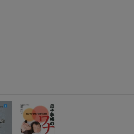
エントリー＆3,000円以上購入で無料データSIM（3GB/月プラン）が当たる！
楽天モバイル紹介キャンペーンの拡散で300円OFFクーポン進呈
条件達成で楽天限定・宝塚歌劇 宙組貸切公演ペアチケットが当たる