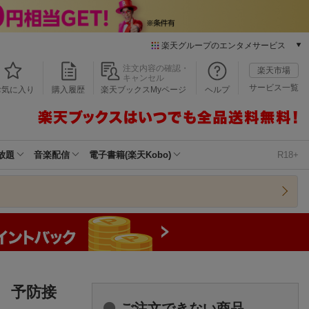
楽天グループのエンタメサービス
本/ゲーム/CD/DVD
注文内容の確認・
楽天市場
キャンセル
楽天ブックス
サービス一覧
お気に入り
購入履歴
楽天ブックスMyページ
ヘルプ
電子書籍
楽天Kobo
雑誌読み放題
楽天マガジン
放題
音楽配信
電子書籍(楽天Kobo)
R18+
音楽配信
楽天ミュージック
動画配信
楽天TV
動画配信ガイド
Rakuten PLAY
無料テレビ
Rチャンネル
 予防接
チケット
ご注文できない商品