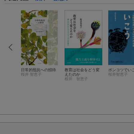
おおき
日常的抵抗への招待
教育は社会をどう変
ポンコツでい
・つよ
桜井 智恵子
えたのか
桜井智恵子
子
桜井 智恵子