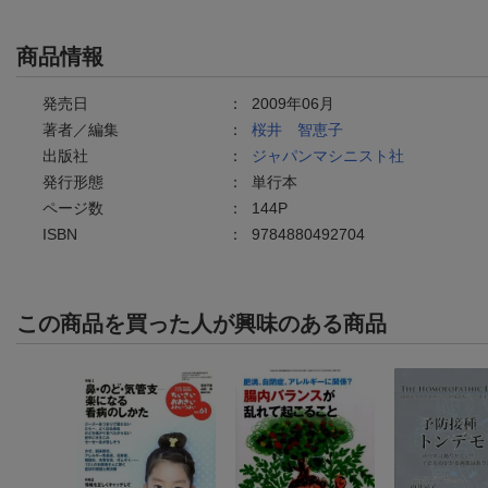
商品情報
発売日
：
2009年06月
著者／編集
：
桜井 智恵子
出版社
：
ジャパンマシニスト社
発行形態
：
単行本
ページ数
：
144P
ISBN
：
9784880492704
この商品を買った人が興味のある商品