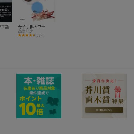
デモ論
母子手帳のワナ
高野弘之
(23件)
デモ論
母子手帳のワナ
高野弘之
(23件)