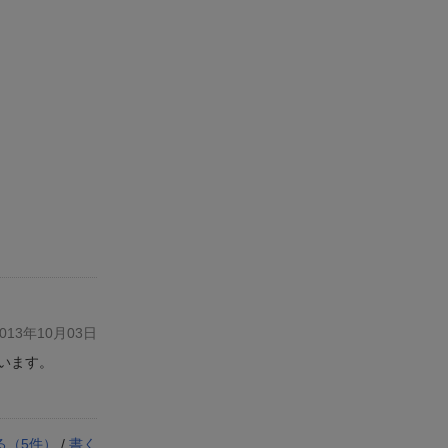
13年10月03日
います。
る（
5
件）
/
書く