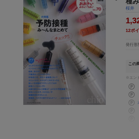
種
桜井 
1,3
12
ポ
発行形
この
※エン