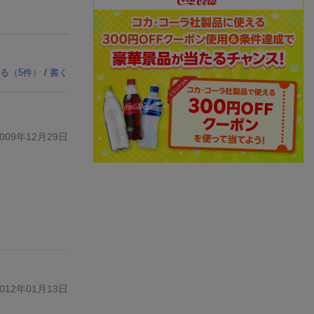
る（
5
件）
/
書く
09年12月29日
12年01月13日