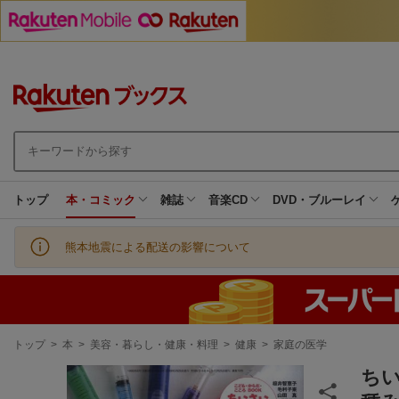
トップ
本・コミック
雑誌
音楽CD
DVD・ブルーレイ
熊本地震による配送の影響について
現
トップ
>
本
>
美容・暮らし・健康・料理
>
健康
>
家庭の医学
在
地
ちい