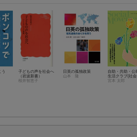
こう
子どもの声を社会へ
日英の孤独政策
自助・共助・公
（岩波新書）
山本 隆
生活クラブ(社
桜井智恵子
No.442)
宮本 太郎