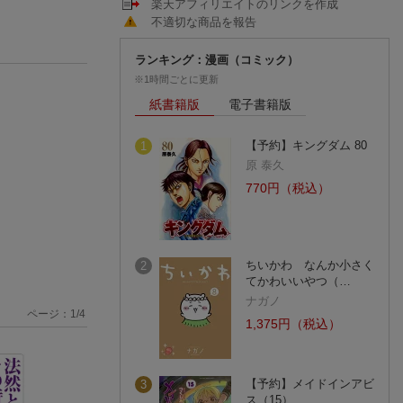
楽天アフィリエイトのリンクを作成
不適切な商品を報告
ランキング：漫画（コミック）
※1時間ごとに更新
紙書籍版
電子書籍版
【予約】キングダム 80
1
原 泰久
770円（税込）
ちいかわ なんか小さく
2
てかわいいやつ（…
ナガノ
ページ：
1
/
4
1,375円（税込）
【予約】メイドインアビ
3
ス（15）