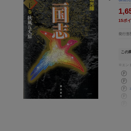
1,6
15
ポ
発行形
この
※エン