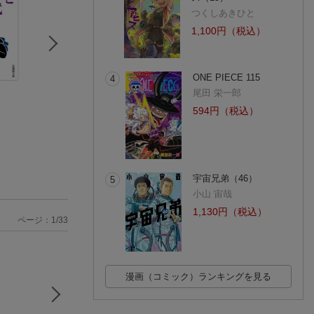
つくしあきひと
1,100円（税込）
ONE PIECE 115
4
尾田 栄一郎
ものがたり 配管の
いのちの選別はどう
意識をゆさぶる植
歴史
して起こるのか
マイケル・ポーラ
594円（税込）
(一社) 配管技術研究協会 発行 西野 悠司
トーマス・フィッシャー
(2件)
(1件)
宇宙兄弟（46）
5
小山 宙哉
1,130円（税込）
ページ：1/33
漫画（コミック）ランキングを見る