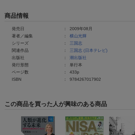
商品情報
発売日
：
2009年08月
著者／編集
：
横山光輝
シリーズ
：
三国志
関連作品
：
三国志 (日本テレビ)
出版社
：
潮出版社
発行形態
：
単行本
ページ数
：
433p
ISBN
：
9784267017902
この商品を買った人が興味のある商品