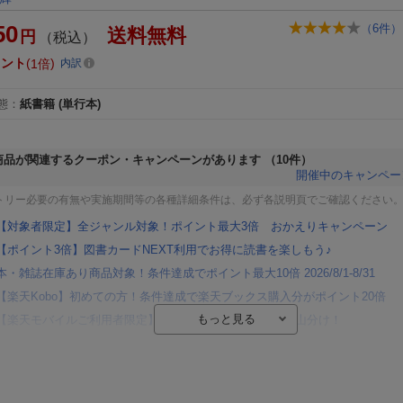
50
（
6
件）
送料無料
円
（税込）
イント
1倍
内訳
態
：
紙書籍
(単行本)
商品が関連するクーポン・キャンペーンがあります
（10件）
開催中のキャンペー
トリー必要の有無や実施期間等の各種詳細条件は、必ず各説明頁でご確認ください
【対象者限定】全ジャンル対象！ポイント最大3倍 おかえりキャンペーン
【ポイント3倍】図書カードNEXT利用でお得に読書を楽しもう♪
本・雑誌在庫あり商品対象！条件達成でポイント最大10倍 2026/8/1-8/31
【楽天Kobo】初めての方！条件達成で楽天ブックス購入分がポイント20倍
【楽天モバイルご利用者限定】条件達成で100万ポイント山分け！
【Rakuten Fashion×楽天ブックス】条件達成で10万ポイント山分け
【スタンプカード】楽天ポイントもらえる＆抽選で豪華景品が当たる！
エントリー＆3,000円以上購入で無料データSIM（3GB/月プラン）が当たる！