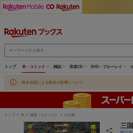
トップ
本・コミック
雑誌
音楽CD
DVD・ブルーレイ
熊本地震による配送の影響について
現
トップ
>
本
>
漫画（コミック）
>
その他
在
地
三国
横山光