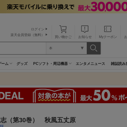
ログイン
楽天会員登録（無料）
買い物かご
お知らせ
Myクーポン
本
ゲーム
グッズ
PCソフト・周辺機器
エンタメニュース
雑誌読み
志（第30巻） 秋風五丈原
輝