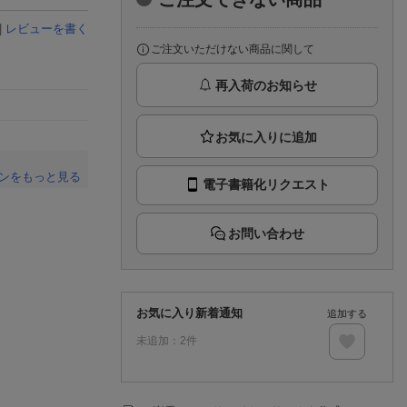
楽天チケット
エンタメニュース
|
レビューを書く
推し楽
ご注文いただけない商品に関して
再入荷のお知らせ
ンをもっと見る
電子書籍化リクエスト
。
お問い合わせ
お気に入り新着通知
追加する
未追加：
2
件