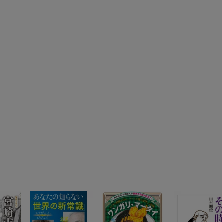
楽天モバイル紹介キャンペーンの拡散で300円OFFクーポン進呈
条件達成で楽天限定・宝塚歌劇 宙組貸切公演ペアチケットが当たる