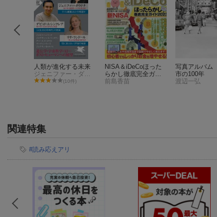
ね
人類が進化する未来
NISA＆iDeCoほった
写真アルバム
ジェニファー・ダウドナ
らかし徹底完全ガイ
市の100年
ド（2023）
前島香苗
渡辺一弘
件)
(10件)
関連特集
#読み応えアリ