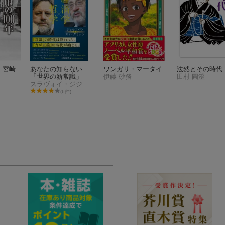
 宮崎
あなたの知らない
ワンガリ・マータイ
法然とその時代
「世界の新常識」
伊藤 砂務
田村 圓澄
スラヴォイ・ジジェク
(6件)