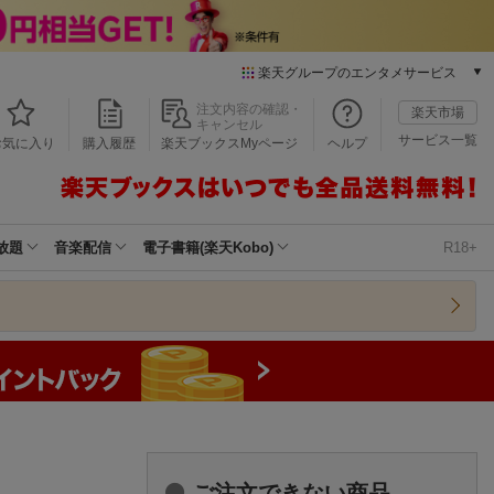
楽天グループのエンタメサービス
本/ゲーム/CD/DVD
注文内容の確認・
楽天市場
キャンセル
楽天ブックス
サービス一覧
お気に入り
購入履歴
楽天ブックスMyページ
ヘルプ
電子書籍
楽天Kobo
雑誌読み放題
楽天マガジン
放題
音楽配信
電子書籍(楽天Kobo)
R18+
音楽配信
楽天ミュージック
動画配信
楽天TV
動画配信ガイド
Rakuten PLAY
無料テレビ
Rチャンネル
チケット
ご注文できない商品