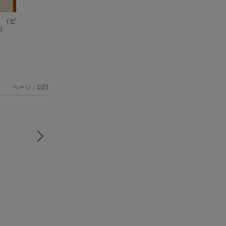
）
（ビ
史記 愛蔵版（4）
（ビ
水滸伝（セット）
史記 愛蔵版（3）
）
ッグ コミックス）
横山光輝
ッグ コミックス
横山 光輝
横山 光輝
ページ：1/21
三国志（第7巻）
三国志（第8巻）
三国志（第10巻）