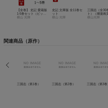
巻）
（潮
【全巻】 史記 愛蔵版
史記 文庫版 全11巻セ
三国志（全30
1-5巻セット
（ビッグ
ット
ト）
（潮漫画
コミックス）
横山 光輝
横山 光輝
横山光輝
関連商品（原作）
三国志（第1巻）
三国志（第2巻）
三国志（第3巻