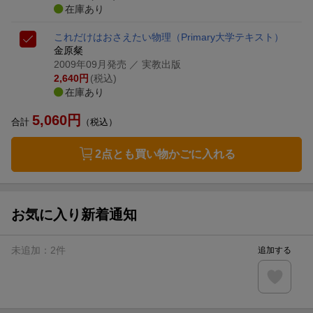
在庫あり
これだけはおさえたい物理
（Primary大学テキスト）
金原粲
2009年09月発売
／ 実教出版
2,640
円
(税込)
在庫あり
5,060
円
合計
（税込）
2点とも買い物かごに入れる
お気に入り新着通知
未追加：
2
件
追加する