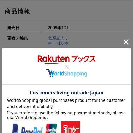
商品情報
発売日
2009年10月
著者／編集
北原直人
,
中上川友樹
レーベル
Primary大学テキスト
出版社
実教出版
発行形態
単行本
ページ数
207p
ISBN
9784407318302
商品説明