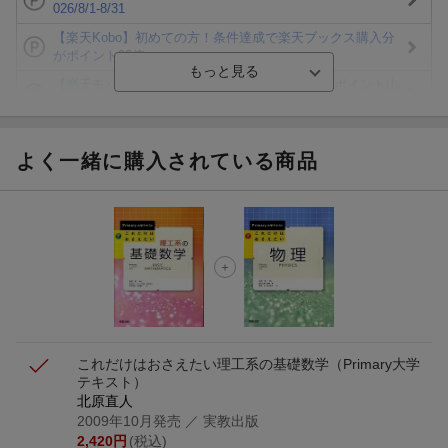
026/8/1-8/31
【楽天Kobo】初めての方！条件達成で楽天ブックス購入分
がポイント20倍
【楽天モバイルご利用者限定】条件達成で100万ポイント山
分け！
【Rakuten Fashion×楽天ブックス】条件達成で10万ポイン
ト山分け
よく一緒に購入されている商品
【スタンプカード】楽天ポイントもらえる＆抽選で豪華景品
が当たる！
エントリー＆3,000円以上購入で無料データSIM（3GB/月プ
ラン）が当たる！
楽天モバイル紹介キャンペーンの拡散で300円OFFクーポン
進呈
これだけはおさえたい理工系の基礎数学
（Primary大学
テキスト）
北原直人
2009年10月発売
／ 実教出版
2,420
円
(税込)