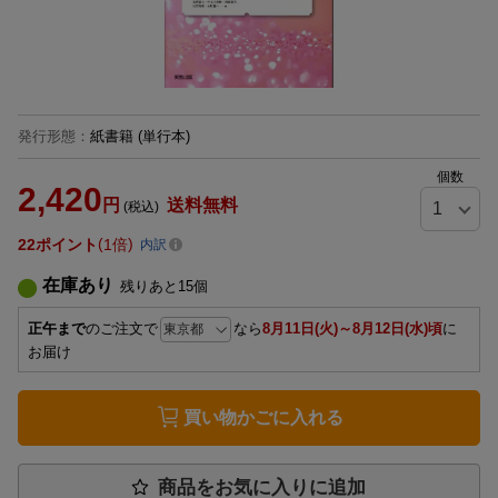
発行形態
：
紙書籍
(単行本)
個数
2,420
円
送料無料
(税込)
22
ポイント
1倍
内訳
在庫あり
残りあと
15
個
正午まで
のご注文で
なら
8月11日(火)～8月12日(水)頃
に
お届け
買い物かごに入れる
商品をお気に入りに追加