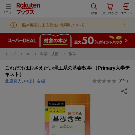
メニュー
熊本地震による配送の影響について
トップ
本
科学・技術
数学
これだけはおさえたい理工系の基礎数学 （Primary大学テ
キスト）
北原直人
,
中上川友樹
（
0
件）