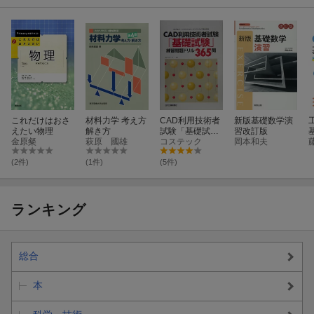
これだけはおさ
材料力学 考え方
CAD利用技術者
新版基礎数学演
えたい物理
解き方
試験「基礎試
習改訂版
金原粲
萩原 國雄
験」練習問題ド
コステック
岡本和夫
リル365問
(2件)
(1件)
(5件)
ランキング
総合
本