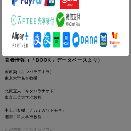
目次（「BOOK」データベースより）
１章 ウォームアップ（数と量の計算／比と割合／いろいろな数
量関係）／２章 式とグラフの世界（１次式の数学／２次式の数
学／いろいろな式・グラフ・方程式）／３章 実用数学の道具箱
（三角関数／指数関数と対数関数／ベクトル／微分／積分／複素
数）
著者情報（「BOOK」データベースより）
金原粲（キンバラアキラ）
東京大学名誉教授
北原直人（キタハラナオト）
東京工芸大学准教授
中上川友樹（ナカミガワトモキ）
湘南工科大学准教授
西宮信夫（ニシミヤノブオ）