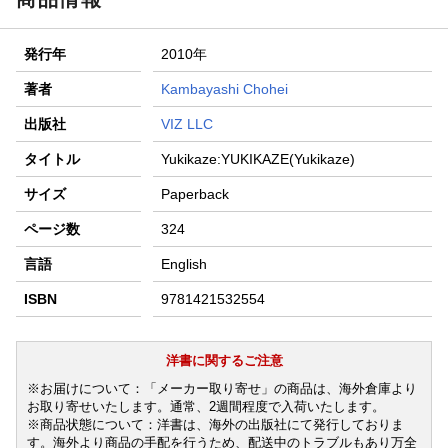
楽天モバイル紹介キャンペーンの拡散で300円OFFクーポン
進呈
発行年
2010年
条件達成で楽天限定・宝塚歌劇 宙組貸切公演ペアチケット
が当たる
著者
Kambayashi Chohei
エントリー＆条件達成で『鬼滅の刃』オリジナルきんちゃく
出版社
VIZ LLC
袋が当たる！
タイトル
Yukikaze:YUKIKAZE(Yukikaze)
サイズ
Paperback
ページ数
324
言語
English
ISBN
9781421532554
洋書に関するご注意
※お届けについて：「メーカー取り寄せ」の商品は、海外倉庫より
お取り寄せいたします。通常、2週間程度で入荷いたします。
※商品状態について：洋書は、海外の出版社にて発行しておりま
す。海外より商品の手配を行うため、配送中のトラブルもあり万全