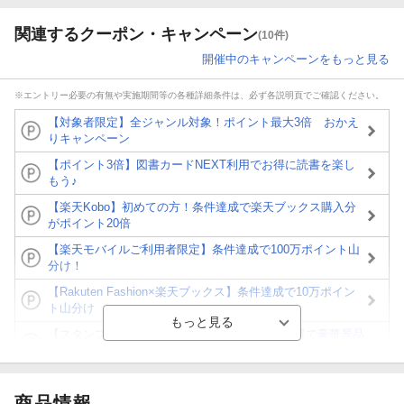
関連するクーポン・キャンペーン
(10件)
開催中のキャンペーンをもっと見る
※エントリー必要の有無や実施期間等の各種詳細条件は、必ず各説明頁でご確認ください。
【対象者限定】全ジャンル対象！ポイント最大3倍 おかえ
りキャンペーン
【ポイント3倍】図書カードNEXT利用でお得に読書を楽し
もう♪
【楽天Kobo】初めての方！条件達成で楽天ブックス購入分
がポイント20倍
【楽天モバイルご利用者限定】条件達成で100万ポイント山
分け！
【Rakuten Fashion×楽天ブックス】条件達成で10万ポイン
ト山分け
【スタンプカード】楽天ポイントもらえる＆抽選で豪華景品
が当たる！
エントリー＆3,000円以上購入で無料データSIM（3GB/月プ
ラン）が当たる！
商品情報