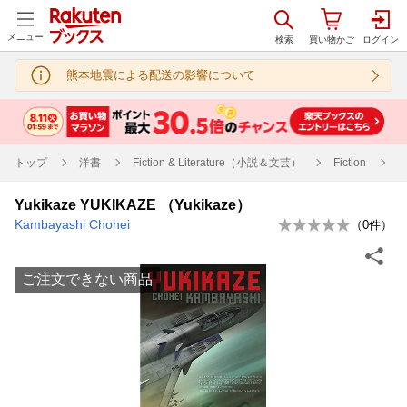
メニュー
熊本地震による配送の影響について
トップ
洋書
Fiction & Literature（小説＆文芸）
Fiction
Yukikaze YUKIKAZE （Yukikaze）
Kambayashi Chohei
（
0
件）
ご注文できない商品