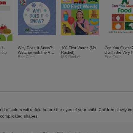
 1
Why Does It Snow?:
100 First Words (Ms.
Can You Guess?
moto
Weather with the Very
Rachel)
d with the Very 
Hungry Caterpillar
Eric Carle
MS Rachel
y Caterpillar
Eric Carle
d of colors will unfold before the eyes of your child. Children slowly im
 complicated shapes.