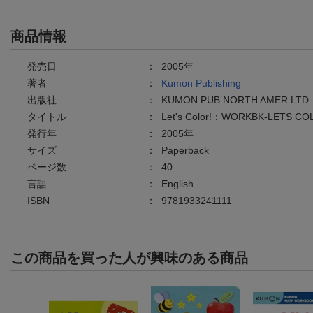
商品情報
発売日
：
2005年
著者
：
Kumon Publishing
出版社
：
KUMON PUB NORTH AMER LTD
タイトル
：
Let's Color!：WORKBK-LETS CO
発行年
：
2005年
サイズ
：
Paperback
ページ数
：
40
言語
：
English
ISBN
：
9781933241111
この商品を買った人が興味のある商品