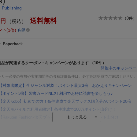
ks）
Publishing
（
0
件）
送料無料
円
（税込）
ント
1倍
内訳
：
Paperback
商品が関連するクーポン・キャンペーンがあります
（10件）
開催中のキャンペー
トリー必要の有無や実施期間等の各種詳細条件は、必ず各説明頁でご確認ください
【対象者限定】全ジャンル対象！ポイント最大3倍 おかえりキャンペーン
【ポイント3倍】図書カードNEXT利用でお得に読書を楽しもう♪
【楽天Kobo】初めての方！条件達成で楽天ブックス購入分がポイント20倍
【楽天モバイルご利用者限定】条件達成で100万ポイント山分け！
【Rakuten Fashion×楽天ブックス】条件達成で10万ポイント山分け
【スタンプカード】楽天ポイントもらえる＆抽選で豪華景品が当たる！
楽天モバイル紹介キャンペーンの拡散で300円OFFクーポン進呈