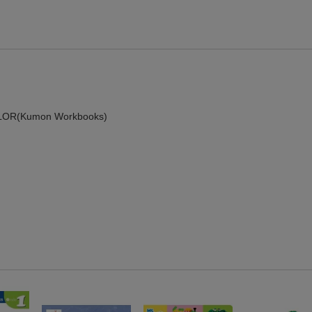
条件達成で楽天限定・宝塚歌劇 宙組貸切公演ペアチケットが当たる
エントリー＆条件達成で『鬼滅の刃』オリジナルきんちゃく袋が当たる！
【楽天24】日用品の楽天24と楽天ブックス買いまわりでクーポン★
LOR(Kumon Workbooks)