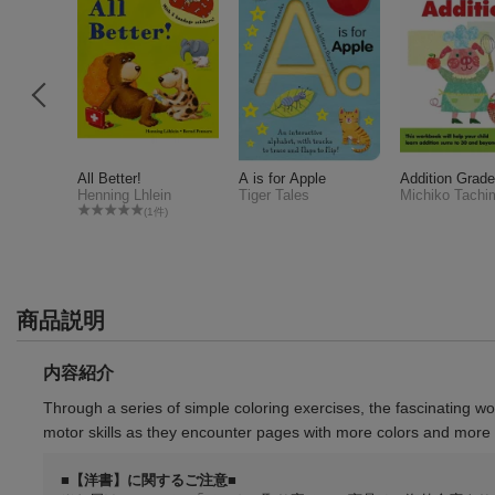
ding Dis
All Better!
A is for Apple
Addition Grade
innie Spr
Henning Lhlein
Tiger Tales
Michiko Tachi
ow-Tique
s
(1件)
商品説明
内容紹介
Through a series of simple coloring exercises, the fascinating worl
motor skills as they encounter pages with more colors and more
■【洋書】に関するご注意■