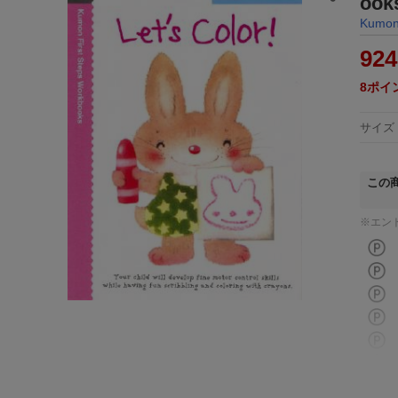
oo
Kumon 
924
8
ポイ
サイズ
この
※エン