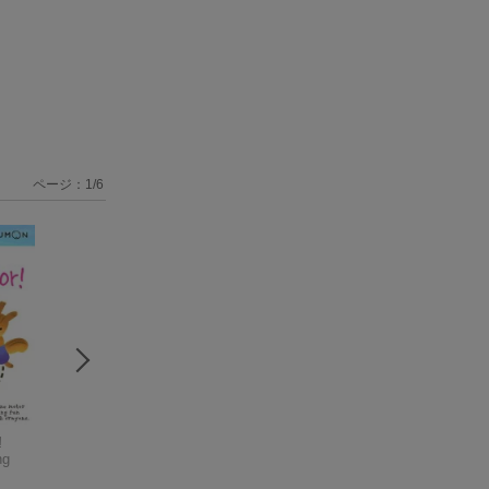
ページ：
1
/
6
!
My Book of Sentence
More Let's Sticker &
More Let's Fold!
ng
s: Ages 6,7, 8
Paste!
Kumon Publishing
Kumon Publishing
Kumon Publishing