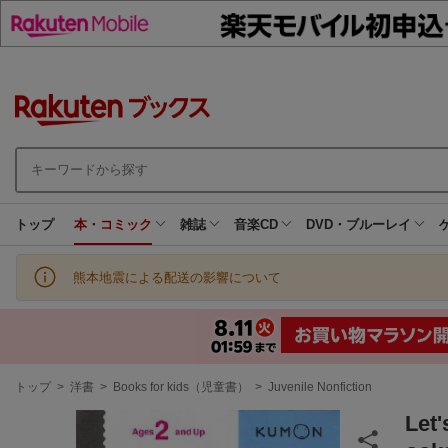
トップ
本・コミック
雑誌
音楽CD
DVD・ブルーレイ
熊本地震による配送の影響について
現
トップ
>
洋書
>
Books for kids（児童書）
>
Juvenile Nonfiction
在
地
Let