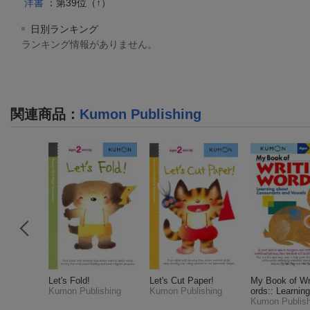
洋書
：第39位（↑）
日別ランキング
ランキング情報がありません。
関連商品
：
Kumon Publishing
Money D
Let's Fold!
Let's Cut Paper!
My Book of Wr
ts: Ages
Kumon Publishing
Kumon Publishing
ords:: Learnin
izuwa
Consonants a
Kumon Publish