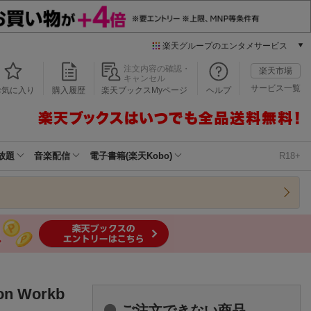
楽天グループのエンタメサービス
本/ゲーム/CD/DVD
注文内容の確認・
楽天市場
キャンセル
楽天ブックス
サービス一覧
お気に入り
購入履歴
楽天ブックスMyページ
ヘルプ
電子書籍
楽天Kobo
雑誌読み放題
楽天マガジン
放題
音楽配信
電子書籍(楽天Kobo)
R18+
音楽配信
楽天ミュージック
動画配信
楽天TV
動画配信ガイド
Rakuten PLAY
無料テレビ
Rチャンネル
n Workb
チケット
ご注文できない商品