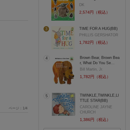
DK
2,574円（税込）
TIME FOR A HUG(BB)
3
PHILLIS GERSHATOR
1,782円（税込）
Brown Bear, Brown Bea
4
r, What Do You Se…
Bill Martin, Jr.
1,782円（税込）
TWINKLE,TWINKLE,LI
5
TTLE STAR(BB)
CAROLINE JAYNE
ページ：
1
/
4
CHURCH
1,386円（税込）