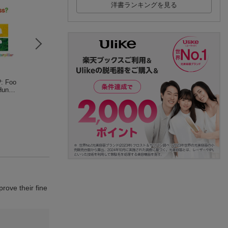
洋書ランキングを見る
: Foo
123 Count with Me: A
Doctor Maisy
100てんキッズ 
Hungr
n Interactive Numbers
Lucy Cousins
つカード 改定版
Book with Tracks to T
Tiger Tales
久野泰可
(2件)
race and Flaps to Fli
(5件)
(1件)
p!
prove their fine