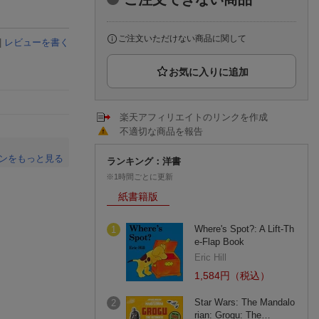
楽天チケット
エンタメニュース
推し楽
ご注文いただけない商品に関して
|
レビューを書く
楽天アフィリエイトのリンクを作成
不適切な商品を報告
ンをもっと見る
ランキング：洋書
※1時間ごとに更新
。
紙書籍版
Where's Spot?: A Lift-Th
1
e-Flap Book
Eric Hill
1,584円（税込）
Star Wars: The Mandalo
2
rian: Grogu: The…