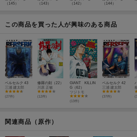
（145）
（143）
（142）
（144）
この商品を買った人が興味のある商品
ベルセルク 43
修羅の刻（22）
GIANT KILLIN
ベルセルク 42
三浦 建太郎
川原 正敏
G（62）
三浦 建太郎
ツジトモ
(27件)
(12件)
(37件)
(
(13件)
関連商品（原作）