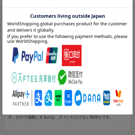
1人
が次のレビューを参考になったと評価しています
投稿日：2010年11月28日
5
評価：
ぴんぷる ☆ ぱんぷる
コレクションしているコミック
ポイント企画を複数使用することでお得に買い物できました
1人
が次のレビューを参考になったと評価しています
投稿日：2010年04月07日
4
評価：
xoxoxox
(無題)
ワクワクする一歩君の試合ですが、ボクシング歴の浅い相手を「天
才」だけで強敵にするのは、少々いただけない気持ちです。