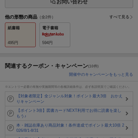
お問い合わせ
他の形態の商品
すべて見る
（全
2
件）
紙書籍
電子書籍
495
円
594
円
関連するクーポン・キャンペーン
(10件)
開催中のキャンペーンをもっと見る
※エントリー必要の有無や実施期間等の各種詳細条件は、必ず各説明頁でご確認ください。
【対象者限定】全ジャンル対象！ポイント最大3倍 おかえ
りキャンペーン
【ポイント3倍】図書カードNEXT利用でお得に読書を楽し
もう♪
本・雑誌在庫あり商品対象！条件達成でポイント最大10倍 2
026/8/1-8/31