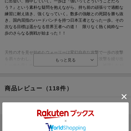
に出会い、熱中していく。一歩は『強いってどういうことだろ
う？』という素朴な疑問を抱えながら、持ち前の頑張りで過酷な
練習に耐え抜き、強くなっていく。数多の強敵との死闘を勝ち抜
き、国内屈指のハードパンチを持つ日本王者となった一歩。その
次なる目標は遥かなる世界王者への道！ 限りなく熱く純粋な一
歩のさらなる挑戦が始まった！！
天性の才を見せ始めたウォーリーは変幻自在な攻撃で一歩の攻撃
を易々かわし、スマッシュやフリッカーなど多彩な攻撃を繰り出
し一歩を苦しめる！！ だが一歩も負けてはいない。被弾しなが
らも重圧をかけウォーリーを追いかけ続け、ついに赤コーナーへ
と追い詰めた！！ コーナーで起こるのは逆転劇か！？ それと
も‥‥！？
商品レビュー（118件）
4.60
総合評価：
ブックスのレビュー（112件）