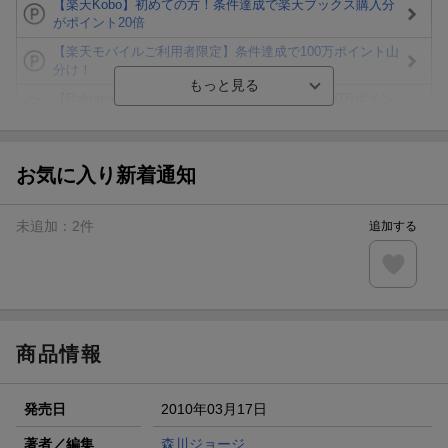
【楽天Kobo】初めての方！条件達成で楽天ブックス購入分
がポイント20倍
【楽天モバイルご利用者限定】条件達成で100万ポイント山
分け！
【Rakuten Fashion×楽天ブックス】条件達成で10万ポイン
ト山分け
【スタンプカード】楽天ポイントもらえる＆抽選で豪華景品
が当たる！
お気に入り新着通知
楽天モバイル紹介キャンペーンの拡散で300円OFFクーポン
進呈
未追加：
2
件
追加する
条件達成で楽天限定・宝塚歌劇 宙組貸切公演ペアチケット
が当たる
エントリー＆条件達成で『鬼滅の刃』オリジナルきんちゃく
袋が当たる！
商品情報
発売日
2010年03月17日
著者／編集
森川ジョージ