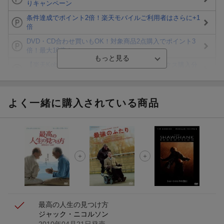
りキャンペーン
条件達成でポイント2倍！楽天モバイルご利用者はさらに+1
倍
DVD・CD合わせ買いもOK！対象商品2点購入でポイント3
倍！最大10倍！
【楽天Kobo】初めての方！条件達成で楽天ブックス購入分
がポイント20倍
【楽天モバイルご利用者限定】条件達成で100万ポイント山
分け！
よく一緒に購入されている商品
【Rakuten Fashion×楽天ブックス】条件達成で10万ポイン
ト山分け
【スタンプカード】楽天ポイントもらえる＆抽選で豪華景品
が当たる！
Blu-ray・DVDセール・お買い得情報
最高の人生の見つけ方
ジャック・ニコルソン