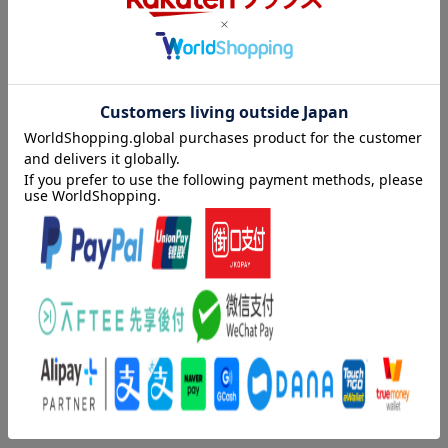
い。そんな二人を結びつけたのは、一枚のリストーー棺おけに入
る前にやっておきたいことを書き出した “バケット(ル:棺おけ)・リ
字幕言語
日本語字幕／英語字幕／吹替字幕
スト"だった。「荘厳な景色を見る」「赤の他人に親切にする」
制作国
アメリカ
「涙が出るほど笑う」……と、カーターは書いた。「スカイダイ
ビングをする」「ライオン狩りに行く」「世界一の美女にキスを
制作年
2007年
する」……と、エドワードが付け加えた!そうして始まった二人の
洋題
THE BUCKET LIST
生涯最後の冒険旅行。人生でやり残したことを叶えるために。棺
おけに後悔を持ち込まないために。そして、最高の人生だったと
収録内容
心の底から微笑むために。残された時間は6か月。でも、まだ決し
て遅くないーー!
収録タイトル：
【解説】
[Disc1]
ジャック・ニコルソン X モーガン・フリーマンが男の人生と友情
『最高の人生の見つけ方』／DVD
を、明るく優しく描いた感動のヒューマンドラマ!/余命6ヶ月、一
アーティスト：ジャック・ニコルソン／モーガン・フリーマン／
生分笑う。
ロブ・ライナー
出演：ジャック・ニコルソン／モーガン・フリーマン／ショー
ン・ヘイズほか
監督：ロブ・ライナー
脚本：ジャスティン・ザッカム
「最高の人生の見つけ方」