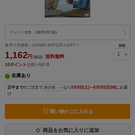
ディスク枚数
：
1枚(DVD1枚)
参考小売価格：
1,571円
409円(26％)OFF！
個数
1,162
円
送料無料
(税込)
10
ポイント
1倍
内訳
在庫あり
正午まで
のご注文で
なら
8月8日(土)～8月9日(日)頃
にお届
け
買い物かごに入れる
商品をお気に入りに追加