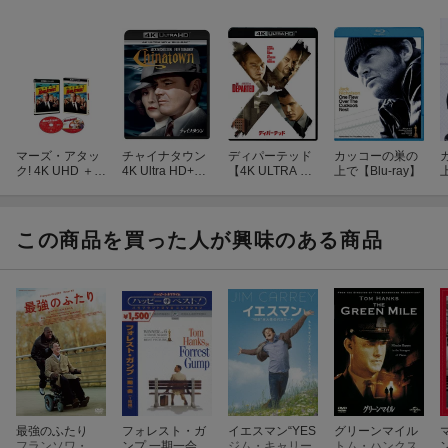
マーズ・アタッ
チャイナタウン
ディパーテッド
カッコーの巣の
ク! 4K UHD ＋
4K Ultra HD+ブ
【4K ULTRA H
上で【Blu-ray】
ブルーレイ セッ
ルーレイ【4K U
D】
ト【4K ULTRA
LTRA HD】
HD】
この商品を買った人が興味のある商品
最強のふたり
フォレスト・ガ
イエスマン“YES
グリーンマイル
フランソワ・クリュゼ
ンプ 一期一会
ジム・キャリー
トム・ハンクス