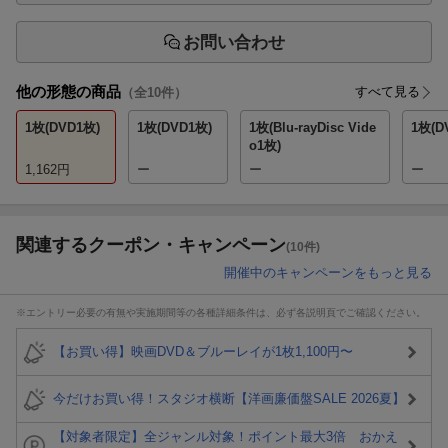
お問い合わせ
他の形態の商品
すべて見る
（全
10
件）
1枚(DVD1枚)
1枚(DVD1枚)
1枚(Blu-rayDisc Vide
1枚(D
o1枚)
1,162
円
ー
ー
ー
関連するクーポン・キャンペーン
(10件)
開催中のキャンペーンをもっと見る
※エントリー必要の有無や実施期間等の各種詳細条件は、必ず各説明頁でご確認ください。
【お買い得】映画DVD＆ブルーレイが1枚1,100円〜
今だけお買い得！スタジオ横断【洋画廉価盤SALE 2026夏】
【対象者限定】全ジャンル対象！ポイント最大3倍 おかえ