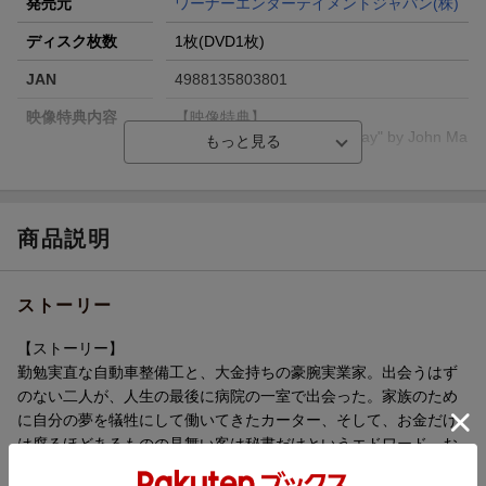
発売元
ワーナーエンターテイメントジャパン(株)
ディスク枚数
1枚(DVD1枚)
JAN
4988135803801
映像特典内容
【映像特典】
ミュージック・クリップ “Say" by John Ma
yer
販売元
NBC ユニバーサル・エンターテイメントジ
ャパン
商品説明
収録時間
101分
品番
WTB-Y29444
ストーリー
画面サイズ
ビスタサイズ=16:9LB
【ストーリー】
色彩
カラー
勤勉実直な自動車整備工と、大金持ちの豪腕実業家。出会うはず
のない二人が、人生の最後に病院の一室で出会った。家族のため
言語
英語(オリジナル言語)／日本語(吹替言語)
に自分の夢を犠牲にして働いてきたカーター、そして、お金だけ
音声方式
ドルビーデジタル5.1chサラウンド(オリジ
は腐るほどあるものの見舞い客は秘書だけというエドワード。お
ナル音声方式)／ドルビーデジタル5.1chサ
互いに人生の期限を言い渡されたという以外、共通点は何もな
ラウンド(吹替音声方式)