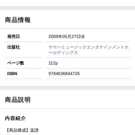
ト山分け
【スタンプカード】楽天ポイントもらえる＆抽選で豪華景品
が当たる！
商品情報
エントリー＆3,000円以上購入で無料データSIM（3GB/月プ
ラン）が当たる！
発売日
2009年05月27日頃
楽天モバイル紹介キャンペーンの拡散で300円OFFクーポン
進呈
出版社
ヤマハミュージックエンタテインメントホ
ールディングス
条件達成で楽天限定・宝塚歌劇 宙組貸切公演ペアチケット
が当たる
ページ数
112p
ISBN
9784636844726
商品説明
内容紹介
【商品構成】楽譜