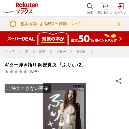
メニュー
熊本地震による配送の影響について
トップ
本
楽譜
ギター
その他
ギター弾き語り 阿部真央 「ふりぃ+2」
（
0
件）
ご注文できない商品