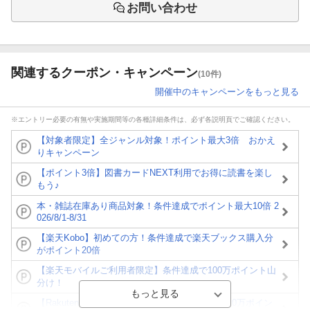
お問い合わせ
関連するクーポン・キャンペーン
(10件)
開催中のキャンペーンをもっと見る
※エントリー必要の有無や実施期間等の各種詳細条件は、必ず各説明頁でご確認ください。
【対象者限定】全ジャンル対象！ポイント最大3倍 おかえ
りキャンペーン
【ポイント3倍】図書カードNEXT利用でお得に読書を楽し
もう♪
本・雑誌在庫あり商品対象！条件達成でポイント最大10倍 2
026/8/1-8/31
【楽天Kobo】初めての方！条件達成で楽天ブックス購入分
がポイント20倍
【楽天モバイルご利用者限定】条件達成で100万ポイント山
分け！
【Rakuten Fashion×楽天ブックス】条件達成で10万ポイン