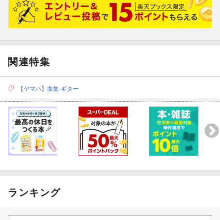
[7] コトバ / 阿部 真央
[8] want you DARLING / 阿部 真央
[9] 17歳の唄 / 阿部 真央
[10] 情けない男の唄 / 阿部 真央
[11] 伝えたいこと / 阿部 真央
関連特集
CX系『Hey!Hey!Hey!』6・7月度エンディングテーマ
[12] I wanna see you / 阿部 真央
『カルピスウォーター』CMソング
【ヤマハ】曲集-ギター
ランキング