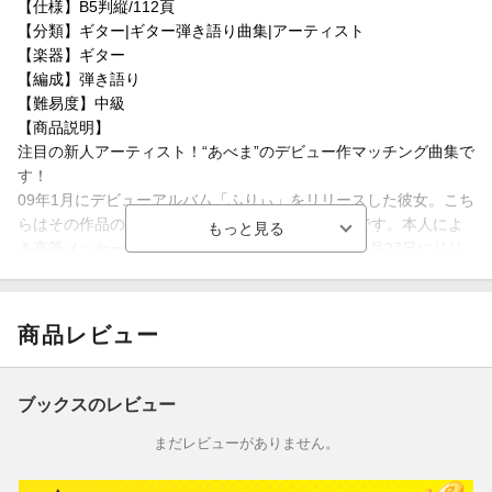
【仕様】B5判縦/112頁
【分類】ギター|ギター弾き語り曲集|アーティスト
【楽器】ギター
【編成】弾き語り
【難易度】中級
【商品説明】
注目の新人アーティスト！“あべま”のデビュー作マッチング曲集で
す！
09年1月にデビューアルバム「ふりぃ」をリリースした彼女。こち
らはその作品のマッチング・ギター弾き語り曲集です。本人によ
る直筆メッセージやイラストなども掲載。2009年5月27日にリリ
ースとなるシングル「伝えたいこと/I wanna see you」の2曲も特
別収載です！
【収載曲】
商品レビュー
[1] ふりぃ / 阿部 真央
[2] 人見知りの唄〜共感してもらえたら嬉しいって話です〜 / 阿部
真央
ブックスのレビュー
[3] MY BABY / 阿部 真央
[4] キレイな唄 / 阿部 真央
まだレビューがありません。
[5] デッドライン / 阿部 真央
[6] Don't leave me / 阿部 真央