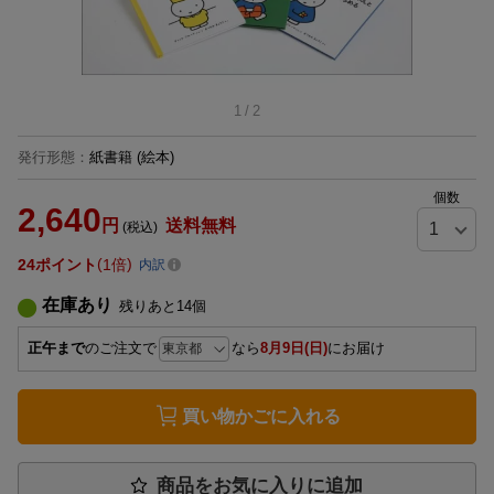
1
/
2
発行形態
：
紙書籍
(絵本)
個数
2,640
円
送料無料
(税込)
24
ポイント
1倍
内訳
在庫あり
残りあと
14
個
正午まで
のご注文で
なら
8月9日(日)
にお届け
買い物かごに入れる
商品をお気に入りに追加