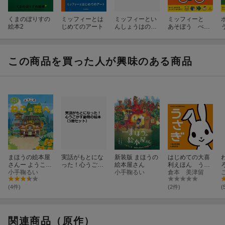
くまのぼりすの
ミッフィーとは
ミッフィーとい
ミッフィーと
絵本2
じめてのアート
んしょうはのア
あそぼう ぺた
ート
ぺた シールえ
ほん
この商品を買った人が興味のある商品
まほうの絵本屋
実話がもとにな
新装版 まほうの
はじめての大喜
さんー ようこそ
った！心うごか
絵本屋さん
利えほん うさ
ねこの森へ
小手鞠るい
す動物の絵本
小手鞠るい
ぎ
倉本 美津留
（3冊セット）
(4件)
(2件)
(
関連商品（原作）