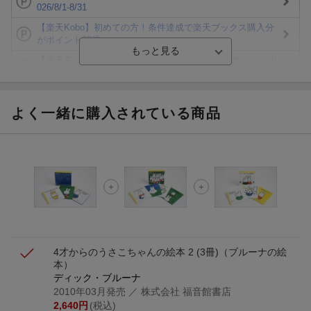
026/8/1-8/31
【楽天Kobo】初めての方！条件達成で楽天ブックス購入分
がポイント20倍
【楽天モバイルご利用者限定】条件達成で100万ポイント山
分け！
【Rakuten Fashion×楽天ブックス】条件達成で10万ポイン
ト山分け
よく一緒に購入されている商品
【スタンプカード】楽天ポイントもらえる＆抽選で豪華景品
が当たる！
エントリー＆3,000円以上購入で無料データSIM（3GB/月プ
ラン）が当たる！
楽天モバイル紹介キャンペーンの拡散で300円OFFクーポン
進呈
4才からのうさこちゃんの絵本 2 (3冊)
（ブルーナの絵
本）
ディック・ブルーナ
2010年03月発売
／ 株式会社 福音館書店
2,640
円
(税込)