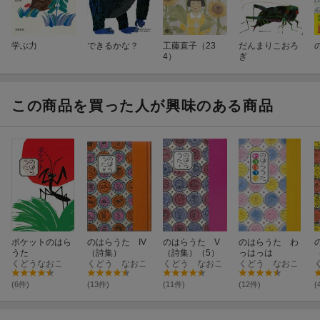
学ぶ力
できるかな？
工藤直子（23
だんまりこおろ
4）
ぎ
この商品を買った人が興味のある商品
ポケットのはら
のはらうた IV
のはらうた V
のはらうた わ
うた
（詩集）
（詩集）（5）
っはっは
くどうなおこ
くどう なおこ
くどう なおこ
くどう なおこ
(6件)
(13件)
(11件)
(12件)
(