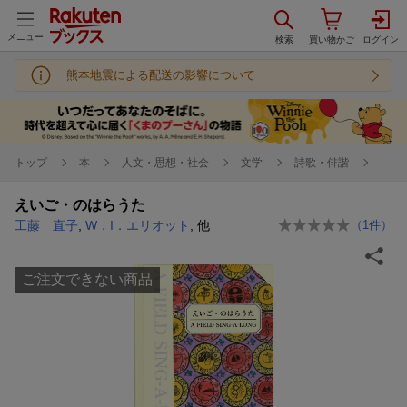
メニュー
熊本地震による配送の影響について
トップ
本
人文・思想・社会
文学
詩歌・俳諧
えいご・のはらうた
工藤 直子
,
W．I．エリオット
, 他
（
1
件）
ご注文できない商品