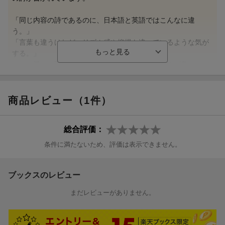
「同じ内容の詩であるのに、日本語と英語ではこんなに違
う。」
「言葉も違うけれど、リズム感や抑揚も違っているような気が
する。」
そんな風に、両方の言葉の詩を読む人なりに楽しめば良いのだ
と思います。英語の勉強に使うのも良いかもしれませんが、も
っと単純に遊んでみるのが良いかもしれません。
商品レビュー（1件）
童話社ののホームページで、工藤直子さんと英訳したエリオッ
トさんの朗読を聴くことができます。
総合評価：
『おれはかまきり／I’M A PRAYING MANTIS』
『ねがいご／MY WISH』
条件に満たないため、評価は表示できません。
『こんにちは／HELLO』
ブックスのレビュー
それにしても、工藤直子さんの朗読は、あるときは格好良く、
あるときは優しく、心にひびきました。（はしのさん 40代・
まだレビューがありません。
神奈川県 男の子15歳、女の子13歳）