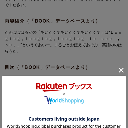
でください。
内容紹介（「BOOK」データベースより）
たんぽぽはるかの「あいたくてあいたくてあいたくて」は“Ｌｏｎ
ｇｉｎｇ，ｌｏｎｇｉｎｇ，ｌｏｎｇｉｎｇ ｔｏ ｓｅｅ ｙ
ｏｕ，…”というぐあいー。まるごとおぼえてあそぶ、英語ののは
らうた。
目次（「BOOK」データベースより）
はるがきたーうさぎふたご／ゆきどけーこぶなようこ／いのちー
けやきだいさく／あいさつーへびいちのすけ／ひだまりーとかげ
りょういち／こころーこいぬけんきち／おれはかまきりーかまき
りりゅうじ／よるのもりーふくろうげんぞう／ひるねのゆめーこ
ねこまりこ／うみへーおがわはやと〔ほか〕
著者情報（「BOOK」データベースより）