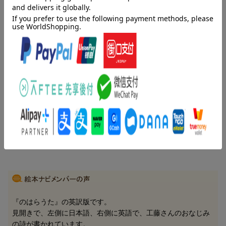
くどうなおこ（クドウナオコ）
工藤／直子。詩人、童話作家。コピーライターを経て創作に。１
９８４年『のはらうた』出版。２００８年野間児童文芸賞を受賞
エリオット，ウィリアム・Ｉ．（Elliott,William I.）（エリオッ
ト，ウィリアムＩ．）
アメリカカンザス州出身。詩人。関東学院大学名誉教授
にしはらかつまさ（ニシハラカツマサ）
西原／克政。関東学院大学教授（本データはこの書籍が刊行され
た当時に掲載されていたものです）
内容紹介（情報提供：絵本ナビ）
『のはらうた』の英訳版です。
見開きで、左側に日本語、右側に英語で、工藤さんのおなじみ
の詩が書かれています。