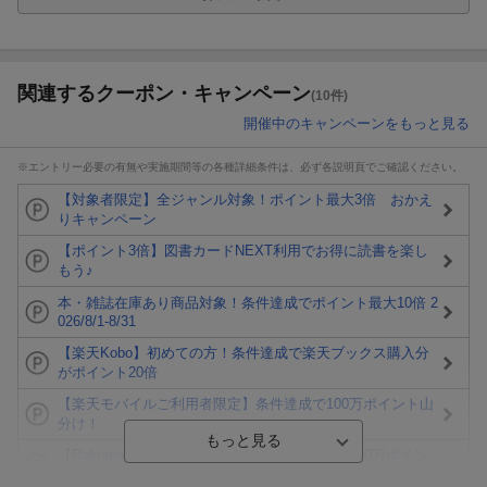
関連するクーポン・キャンペーン
(10件)
開催中のキャンペーンをもっと見る
※エントリー必要の有無や実施期間等の各種詳細条件は、必ず各説明頁でご確認ください。
【対象者限定】全ジャンル対象！ポイント最大3倍 おかえ
りキャンペーン
【ポイント3倍】図書カードNEXT利用でお得に読書を楽し
もう♪
本・雑誌在庫あり商品対象！条件達成でポイント最大10倍 2
026/8/1-8/31
【楽天Kobo】初めての方！条件達成で楽天ブックス購入分
がポイント20倍
【楽天モバイルご利用者限定】条件達成で100万ポイント山
分け！
【Rakuten Fashion×楽天ブックス】条件達成で10万ポイン
ト山分け