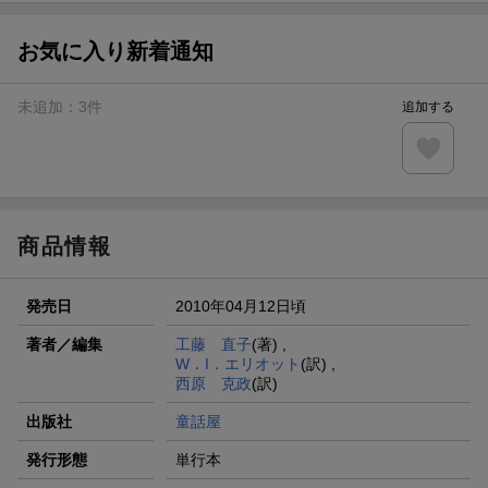
【スタンプカード】楽天ポイントもらえる＆抽選で豪華景品
が当たる！
お気に入り新着通知
エントリー＆3,000円以上購入で無料データSIM（3GB/月プ
ラン）が当たる！
未追加：
3
件
追加する
楽天モバイル紹介キャンペーンの拡散で300円OFFクーポン
進呈
条件達成で楽天限定・宝塚歌劇 宙組貸切公演ペアチケット
が当たる
商品情報
発売日
2010年04月12日頃
著者／編集
工藤 直子
(著) ,
W．I．エリオット
(訳) ,
西原 克政
(訳)
出版社
童話屋
発行形態
単行本