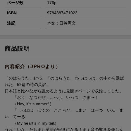
ページ数
176p
ISBN
9784887471023
注記
本文：日英両文
商品説明
内容紹介（JPROより）
「のはらうた」1〜5、「のはらうた わっはっは」の中から選ば
れた、59篇の詩の英訳。
日本語と比べながら読めるように見開きページで収録しました。
「おう なつだぜ」…へぃ、いっつ さま〜！
（Hey, it's summer! )
「しっぽは ぼくの こころだ」…まい はーつ いん ま
い てーる
（My heart's in my tail.)
うれしいな、たちまち英語が好きになる！まず音の響きを楽しん