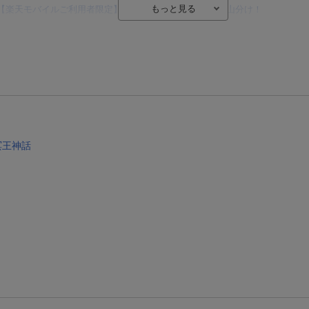
【楽天モバイルご利用者限定】条件達成で100万ポイント山分け！
【Rakuten Fashion×楽天ブックス】条件達成で10万ポイント山分け
【スタンプカード】楽天ポイントもらえる＆抽選で豪華景品が当たる！
楽天モバイル紹介キャンペーンの拡散で300円OFFクーポン進呈
条件達成で楽天限定・宝塚歌劇 宙組貸切公演ペアチケットが当たる
エントリー＆条件達成で『鬼滅の刃』オリジナルきんちゃく袋が当たる！
 冥王神話