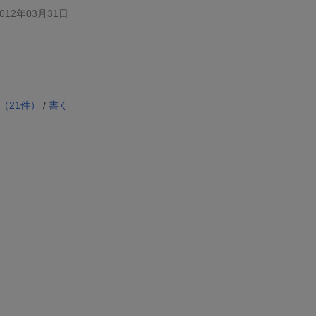
12年03月31日
（
21
件）
/
書く