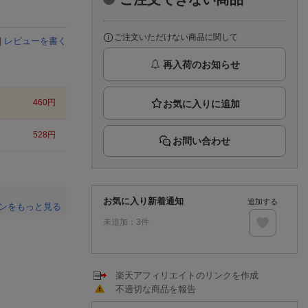
楽天チケット
エンタメニュース
推し楽
ご注文いただけない商品に関して
|
レビューを書く
再入荷のお知らせ
460
円
528
円
お問い合わせ
お気に入り新着通知
追加する
ンをもっと見る
未追加：
3
件
。
楽天アフィリエイトのリンクを作成
不適切な商品を報告