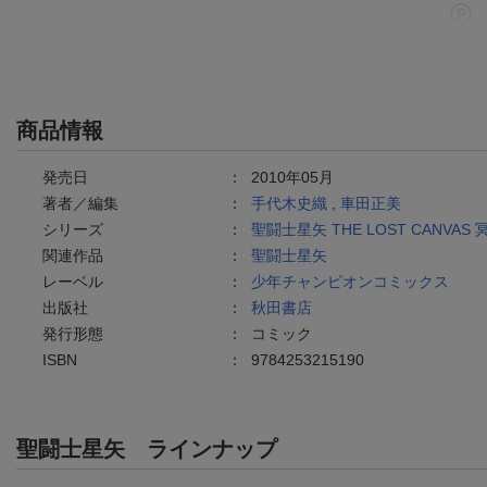
商品情報
発売日
：
2010年05月
著者／編集
：
手代木史織
,
車田正美
シリーズ
：
聖闘士星矢 THE LOST CANVAS
関連作品
：
聖闘士星矢
レーベル
：
少年チャンピオンコミックス
出版社
：
秋田書店
発行形態
：
コミック
ISBN
：
9784253215190
聖闘士星矢
ラインナップ