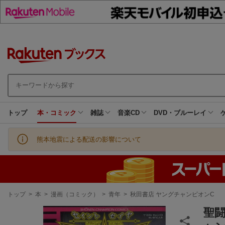
トップ
本・コミック
雑誌
音楽CD
DVD・ブルーレイ
熊本地震による配送の影響について
現
トップ
>
本
>
漫画（コミック）
>
青年
>
秋田書店 ヤングチャンピオンC
在
地
聖闘