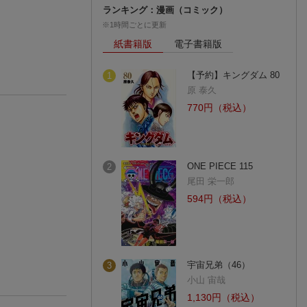
ランキング：漫画（コミック）
※1時間ごとに更新
紙書籍版
電子書籍版
【予約】キングダム 80
1
原 泰久
770円（税込）
ONE PIECE 115
2
尾田 栄一郎
594円（税込）
宇宙兄弟（46）
3
小山 宙哉
1,130円（税込）