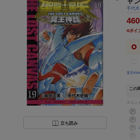
ャ
手代木
460
4
ポイ
楽天Ko
この
※エン
立ち読み