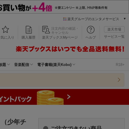
楽天グループのエンタメサービス
本/ゲーム/CD/DVD
注文内容の確認・
楽天市場
キャンセル
楽天ブックス
サービス一覧
お気に入り
購入履歴
楽天ブックスMyページ
ヘルプ
電子書籍
楽天Kobo
雑誌読み放題
楽天マガジン
放題
音楽配信
電子書籍(楽天Kobo)
R18+
音楽配信
楽天ミュージック
動画配信
楽天TV
動画配信ガイド
Rakuten PLAY
無料テレビ
Rチャンネル
） （少年チ
チケット
ご注文できない商品