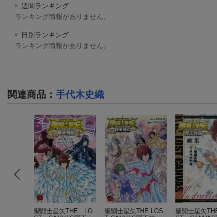
週間ランキング
ランキング情報がありません。
日別ランキング
ランキング情報がありません。
関連商品
：
手代木史織
（ボニー
聖闘士星矢THE LO
聖闘士星矢THE LOS
聖闘士星矢TH