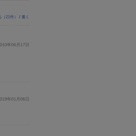
る（
21
件）
/
書く
10年06月17日
19年01月06日