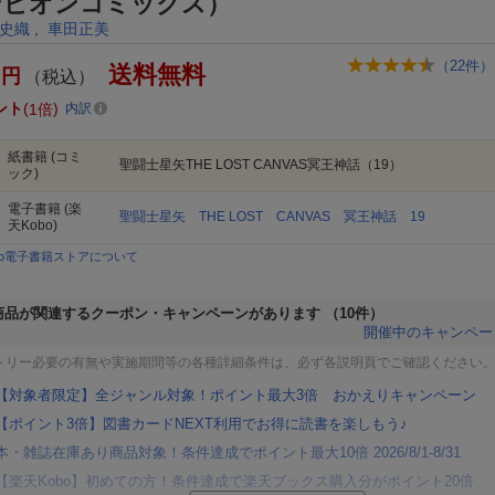
ンピオンコミックス）
史織
,
車田正美
（
22
件）
送料無料
円
（税込）
ント
1倍
内訳
紙書籍
(コミ
聖闘士星矢THE LOST CANVAS冥王神話（19）
ック)
電子書籍
(楽
聖闘士星矢 THE LOST CANVAS 冥王神話 19
天Kobo)
bo電子書籍ストアについて
商品が関連するクーポン・キャンペーンがあります
（10件）
開催中のキャンペー
トリー必要の有無や実施期間等の各種詳細条件は、必ず各説明頁でご確認ください
【対象者限定】全ジャンル対象！ポイント最大3倍 おかえりキャンペーン
【ポイント3倍】図書カードNEXT利用でお得に読書を楽しもう♪
本・雑誌在庫あり商品対象！条件達成でポイント最大10倍 2026/8/1-8/31
【楽天Kobo】初めての方！条件達成で楽天ブックス購入分がポイント20倍