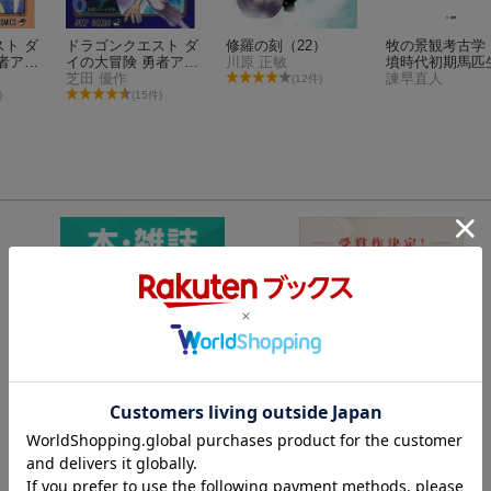
ト ダ
ドラゴンクエスト ダ
修羅の刻（22）
牧の景観考古学
者アバ
イの大冒険 勇者アバ
川原 正敏
墳時代初期馬匹
 7
ンと獄炎の魔王 6
芝田 優作
とその周辺
諫早直人
(12件)
)
(15件)