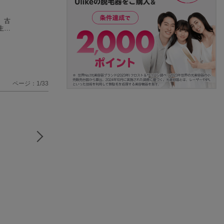
 古
キャプテン翼 ライジ
キャプテン翼 ライジ
機動戦士ムーンガ
生産
ングサン 15
ングサン 13
ダム （8）
高橋 陽一
高橋 陽一
福井 晴敏
(4件)
(6件)
(2件)
ページ：1/33