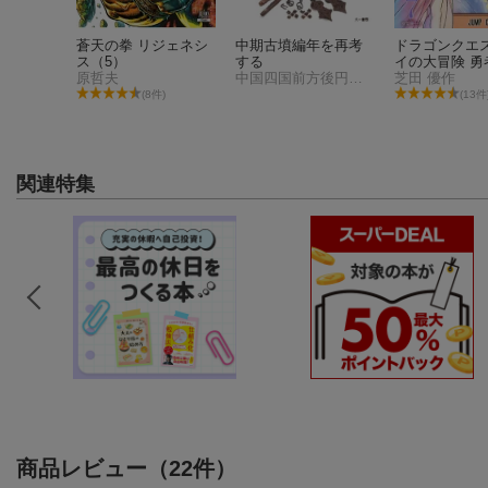
17
蒼天の拳 リジェネシ
中期古墳編年を再考
ドラゴンクエス
ス（5）
する
イの大冒険 勇
原哲夫
中国四国前方後円墳研究会
ンと獄炎の魔王
芝田 優作
件)
(8件)
(13件
関連特集
商品レビュー（22件）