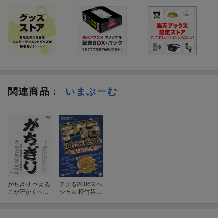
関連商品
：
いまぶーむ
がちぎり 〜よゐ
チクる2006スペ
こが汗かくベソ
シャル 松竹芸能
をかく〜
お笑い大集合!