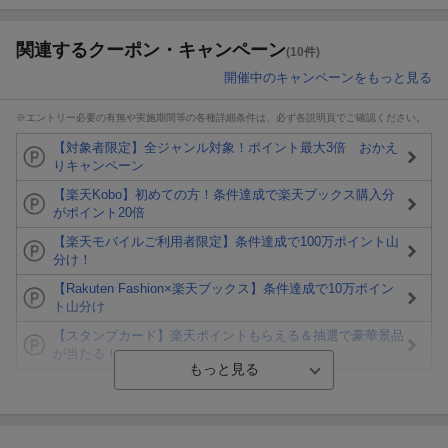
関連するクーポン・キャンペーン
(10件)
開催中のキャンペーンをもっと見る
※エントリー必要の有無や実施期間等の各種詳細条件は、必ず各説明頁でご確認ください。
【対象者限定】全ジャンル対象！ポイント最大3倍 おかえ
りキャンペーン
【楽天Kobo】初めての方！条件達成で楽天ブックス購入分
がポイント20倍
【楽天モバイルご利用者限定】条件達成で100万ポイント山
分け！
【Rakuten Fashion×楽天ブックス】条件達成で10万ポイン
ト山分け
【スタンプカード】楽天ポイントもらえる＆抽選で豪華景品
が当たる！
Blu-ray・DVDセール・お買い得情報
エントリー＆3,000円以上購入で無料データSIM（3GB/月プ
ラン）が当たる！