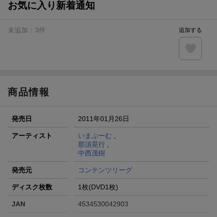
お気に入り新着通知
楽天モバイル紹介キャンペーンの拡散で300円OFFクーポン
進呈
未追加：
3
件
追加する
条件達成で楽天限定・宝塚歌劇 宙組貸切公演ペアチケット
が当たる
エントリー＆条件達成で『鬼滅の刃』オリジナルきんちゃく
袋が当たる！
商品情報
発売日
2011年01月26日
アーティスト
いまぶーむ
,
那須晃行
,
中西茂樹
発売元
コンテンツリーグ
ディスク枚数
1枚(DVD1枚)
JAN
4534530042903