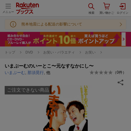
メニュー
熊本地震による配送の影響について
トップ
DVD
お笑い・バラエティ
お笑い
いまぶーむのいーとこ〜元なすなかにし〜
いまぶーむ
,
那須晃行
, 他
（
0
件）
ご注文できない商品