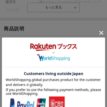
販売元
(株)ソニー・ミュージックマーケティング
収録時間
40分
品番
ANSB-55046
画面サイズ
16:9LB
商品説明
色彩
カラー
ストーリー
言語
日本語(オリジナル言語)
音声方式
ドルビーデジタルステレオ(オリジナル音声
【概略】
方式)
1 ロボット/2 なんやねん/3 森の主/4 アピール/5 挨拶/6 教育番組/
【解説】
制作国
日本
いとこ同士だから出来る(?)絶妙なボケとツッコミの正統派漫才!
制作年
2010年
洋題
IMABOOM NO IITOKO-MOTO NASUNAK
ANISHI-
収録内容
収録タイトル：
[Disc1]