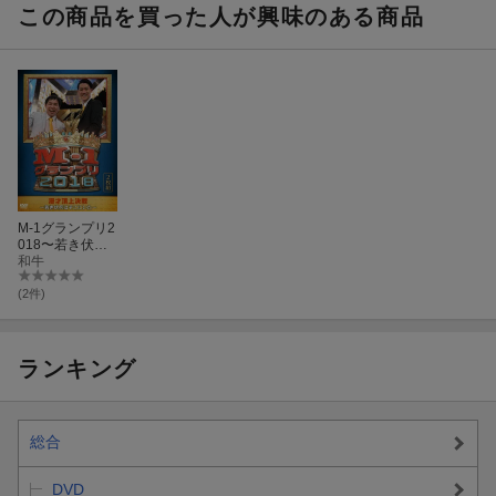
この商品を買った人が興味のある商品
M-1グランプリ2
018〜若き伏兵
はそこにいた〜
和牛
(2件)
ランキング
総合
DVD