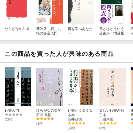
ひらがなの世界
新装版 石川九
書を学ぶあなた
書とはどういう
楊の書道入門
へ
芸術か 増補版
この商品を買った人が興味のある商品
行書入門
ひらがなの美学
行書がうまくな
美しい行書のお
石川 九楊
る本
手本
筒井茂徳
川邊尚風
(2件)
(3件)
(6件)
(3件)
(