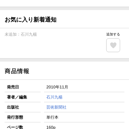
ト山分け
【スタンプカード】楽天ポイントもらえる＆抽選で豪華景品
が当たる！
お気に入り新着通知
エントリー＆3,000円以上購入で無料データSIM（3GB/月プ
ラン）が当たる！
未追加：
石川九楊
追加する
楽天モバイル紹介キャンペーンの拡散で300円OFFクーポン
進呈
条件達成で楽天限定・宝塚歌劇 宙組貸切公演ペアチケット
が当たる
商品情報
発売日
2010年11月
著者／編集
石川九楊
出版社
芸術新聞社
発行形態
単行本
ページ数
160p