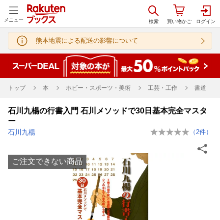
メニュー
熊本地震による配送の影響について
トップ
本
ホビー・スポーツ・美術
工芸・工作
書道
石川九楊の行書入門 石川メソッドで30日基本完全マスタ
ー
石川九楊
（
2
件）
ご注文できない商品