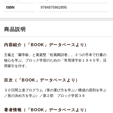
ISBN
9784875862895
商品説明
内容紹介（「BOOK」データベースより）
王羲之「蘭亭叙」と黄庭堅「松風閣詩巻」。２つの手本で行書の
核心を学ぶ。ブロック学習のための「常用漢字全１９４５字」活
用索引を付す。
目次（「BOOK」データベースより）
３０日間上達プログラム（筆の運び方を学ぶ／構成の原則を学ぶ
／形の決め方を学ぶ）／第２部 ブロック学習３６
著者情報（「BOOK」データベースより）