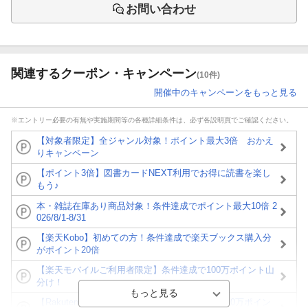
お問い合わせ
関連するクーポン・キャンペーン
(10件)
開催中のキャンペーンをもっと見る
※エントリー必要の有無や実施期間等の各種詳細条件は、必ず各説明頁でご確認ください。
【対象者限定】全ジャンル対象！ポイント最大3倍 おかえ
りキャンペーン
【ポイント3倍】図書カードNEXT利用でお得に読書を楽し
もう♪
本・雑誌在庫あり商品対象！条件達成でポイント最大10倍 2
026/8/1-8/31
【楽天Kobo】初めての方！条件達成で楽天ブックス購入分
がポイント20倍
【楽天モバイルご利用者限定】条件達成で100万ポイント山
分け！
【Rakuten Fashion×楽天ブックス】条件達成で10万ポイン