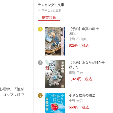
ランキング：文庫
※1時間ごとに更新
紙書籍版
【予約】幽冥の岸 十二
1
国記
小野 不由美
825円（税込）
【予約】あなたが誰かを
2
殺した
東野 圭吾
1,023円（税込）
心理学。「池が
。ゴルフは頭で
小さな故意の物語
3
東野 圭吾
550円（税込）