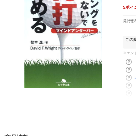
5
ポイ
発行形
この
※エン