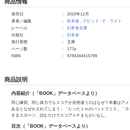
商品情報
発売日
：
2010年12月
著者／編集
：
松本進
,
デビッド・F．ライト
レーベル
：
幻冬舎文庫
出版社
：
幻冬舎
発行形態
：
文庫
ページ数
：
177p
ISBN
：
9784344415799
商品説明
内容紹介（「BOOK」データベースより）
同じ練習、同じ体力でもスコアが全然違うのはなぜ？本書はアメ
あるとなぜか入れてしまう」「たった１ｍのパットでミス」「Ｏ
するスポーツ、読むだけでスコアＵＰまちがいなし。
目次（「BOOK」データベースより）