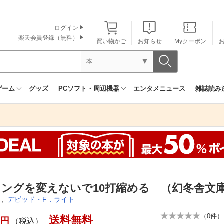
ログイン
楽天会員登録（無料）
買い物かご
お知らせ
Myクーポン
本
ゲーム
グッズ
PCソフト・周辺機器
エンタメニュース
雑誌読み
イングを変えないで10打縮める （幻冬舎文
,
デビッド・F．ライト
（
0
件）
送料無料
円
（税込）