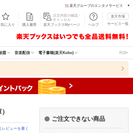
楽天グループのエンタメサービス
本/ゲーム/CD/DVD
注文内容の確認・
楽天市場
キャンセル
楽天ブックス
サービス一覧
お気に入り
購入履歴
楽天ブックスMyページ
ヘルプ
電子書籍
楽天Kobo
雑誌読み放題
楽天マガジン
放題
音楽配信
電子書籍(楽天Kobo)
R18+
音楽配信
楽天ミュージック
動画配信
楽天TV
動画配信ガイド
Rakuten PLAY
無料テレビ
Rチャンネル
庫）
チケット
ご注文できない商品
楽天チケット
エンタメニュース
|
レビューを書く