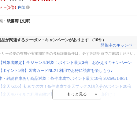
ント
1倍
内訳
態
：
紙書籍
(文庫)
商品が関連するクーポン・キャンペーンがあります
（10件）
開催中のキャンペー
トリー必要の有無や実施期間等の各種詳細条件は、必ず各説明頁でご確認ください
【対象者限定】全ジャンル対象！ポイント最大3倍 おかえりキャンペーン
【ポイント3倍】図書カードNEXT利用でお得に読書を楽しもう♪
本・雑誌在庫あり商品対象！条件達成でポイント最大10倍 2026/8/1-8/31
【楽天Kobo】初めての方！条件達成で楽天ブックス購入分がポイント20倍
【楽天モバイルご利用者限定】条件達成で100万ポイント山分け！
【Rakuten Fashion×楽天ブックス】条件達成で10万ポイント山分け
【スタンプカード】楽天ポイントもらえる＆抽選で豪華景品が当たる！
エントリー＆3,000円以上購入で無料データSIM（3GB/月プラン）が当たる！
楽天モバイル紹介キャンペーンの拡散で300円OFFクーポン進呈
条件達成で楽天限定・宝塚歌劇 宙組貸切公演ペアチケットが当たる