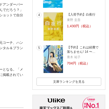
ドアンダーパー
んでだろう？」
【入荷予約】白夜行
ショットで自分
4
東野 圭吾
1,430円（税込）
元コーチ、ハン
【予約】これは経費で
ンタル＆プラン
5
落ちません! 14 〜…
青木 祐子
704円（税込）
ーとなる。「メ
に掲載されてい
文庫ランキングを見る