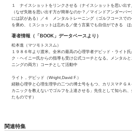
１ ナイスショットをリンクさせる（ナイスショットを思い出す
（なぜ失敗を思い出す方が簡単なのか？／マインドアンダーパー
には訳がある）／４ メンタルトレーニング（ゴルフコースでの
を褒め、ミスショットは忘れる／使う言葉でも自信ができる ほ
著者情報（「BOOK」データベースより）
松本進（マツモトススム）
１９８６年より渡米。全米の最高の心理学者デビッド・ライト氏
ク・ヘイニー氏からの指導も受け公式コーチとなる。メンタルと
ニングの両方）コーチとして活動中
ライト，デビッド（Wright,David F.）
経験心理学と心理生理学の二つの博士号をもつ、カリスマＰＧＡ
カニックを教えないでゴルフを上達させる」先生として知られ、
たものです）
関連特集