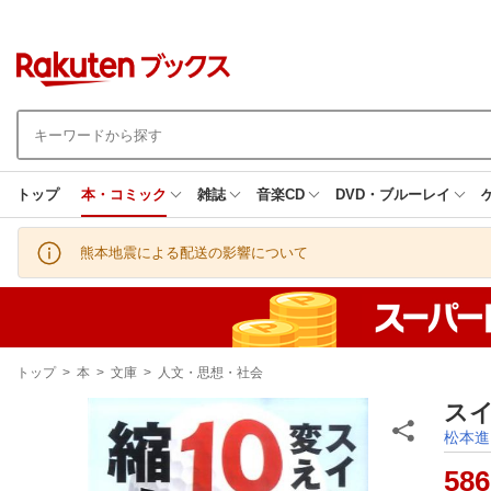
トップ
本・コミック
雑誌
音楽CD
DVD・ブルーレイ
熊本地震による配送の影響について
現
トップ
>
本
>
文庫
>
人文・思想・社会
在
地
ス
松本進
586