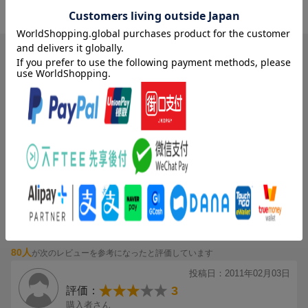
4.17
総合評価：
ブックスのレビュー（114件）
87人
が次のレビューを参考になったと評価しています
投稿日：2011年02月08日
1
評価：
購入者さん
ひどい
発売されてすぐに買いました。作者の悪く（と言ってもそれほどひ
どくない）評価した人に対するブログでのコメントに引いてしまい
ました。これとは別にTwitterでも他人を馬鹿にするようなコメント
があり、不快になりフォローをやめました。
もっと見る
買う人が悪い評価をしても良い評価をしても素直に受け止めるべき
では？と思います。写真が欲しいって思う人がいたっていいじゃな
80人
が次のレビューを参考になったと評価しています
いですか。じゃあ買うなって事ですか？そこまで批判されるならレ
ビューなんて書けないですよ。
投稿日：2011年02月03日
誰かも書いてましたが相当気が強い方のようです。
3
評価：
実生活でそれは別にかまわないのですが、せっかく購入して読んで
購入者さん