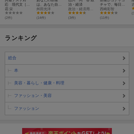
応 現代文［小
は、あなた自身
治・経済
チャで、毎日ヘ
説］読み解き講
霜 栄
です。
舛田光洋
政治・経済用語問題研究会
トヘトなんです
西崎彩智
座
が、二度と散ら
(
からない片づけ
(2件)
(14件)
(3件)
(11件)
のコツ、教えて
ください！
ランキング
総合
本
美容・暮らし・健康・料理
ファッション・美容
ファッション