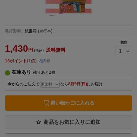
発行形態
：
紙書籍
(単行本)
個数
1,430
円
送料無料
(税込)
13
ポイント
1倍
内訳
在庫あり
残りあと
2
個
今から
のご注文で
なら
8月9日(日)
にお届け
買い物かごに入れる
商品をお気に入りに追加