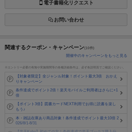
電子書籍化リクエスト
お問い合わせ
関連するクーポン・キャンペーン
(10件)
開催中のキャンペーンをもっと見る
※エントリー必要の有無や実施期間等の各種詳細条件は、必ず各説明頁でご確認ください。
【対象者限定】全ジャンル対象！ポイント最大3倍 おかえ
りキャンペーン
条件達成でポイント2倍！楽天モバイルご利用者はさらに+1
倍
【ポイント3倍】図書カードNEXT利用でお得に読書を楽し
もう♪
本・雑誌在庫あり商品対象！条件達成でポイント最大10倍 2
026/8/1-8/31
【楽天Kobo】初めての方！条件達成で楽天ブックス購入分