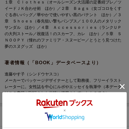
１章 Ｃｌｏｔｈｅｓ（オールシーズン大活躍の定番紺ブレ／ツ
イードＪＫ合わせ術 ほか）／２章 Ｂａｇｓ（女ゴコロをくす
ぐる赤いバッグ／華やかで使いやすい黒のパテント ほか）／３
章 Ｓｈｏｅｓ（春先狙い撃ちパンプス／１００人のメタリック
サンダル ほか）／４章 Ａｃｃｅｓｓｏｒｉｅｓ（ランクＵＰ
の大判ストール／祝復活！のスカーフ、カレ ほか）／５章 Ｓ
ＮＯＯＰＹ（憧れのファミリア・スヌーピー／とうとう見つけた
夢のスヌグッズ ほか）
著者情報（「BOOK」データベースより）
進藤やす子（シンドウヤスコ）
メーカーでパッケージデザイナーとして勤務後、フリーイラスト
レーターに。女性誌を中心にルポやエッセイを執筆中（本データ
はこの書籍が刊行された当時に掲載されていたものです）
商品レビュー（133件）