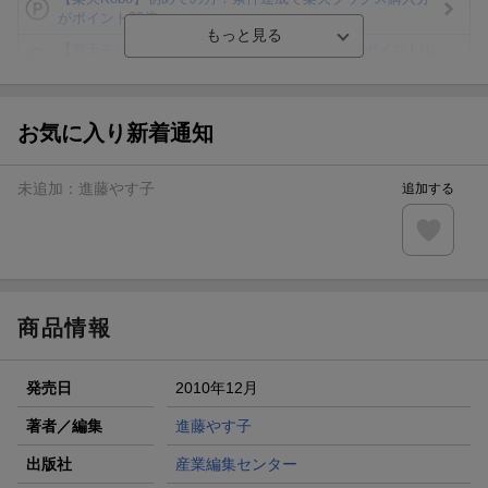
がポイント20倍
【楽天モバイルご利用者限定】条件達成で100万ポイント山
分け！
【Rakuten Fashion×楽天ブックス】条件達成で10万ポイン
ト山分け
お気に入り新着通知
【スタンプカード】楽天ポイントもらえる＆抽選で豪華景品
が当たる！
未追加：
進藤やす子
追加する
エントリー＆3,000円以上購入で無料データSIM（3GB/月プ
ラン）が当たる！
楽天モバイル紹介キャンペーンの拡散で300円OFFクーポン
進呈
商品情報
発売日
2010年12月
著者／編集
進藤やす子
出版社
産業編集センター