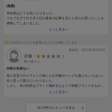
レビューを書いた人を不快にするのはどうかと思うので、私は今後
この人の本は買いません。
(無題)
またこういうレビューを書くと「内容についてレビューしろ」って
本自体はとても気に入りました。
本人から批判されるかもしれませんね。
でもブログでの２月３日の著者の記事を見たら何だか買ったことを
どんな理由でその本を買うか、買わないかは購入者の自由、レビュ
後悔してしまいました。
ーも購入者の自由です。
その後の記事にも、図書館を利用する事は書籍市場の減少の原因み
もっと見る
ちなみにブックオフにも持っていきませんよ。（これもバカにして
たいに書いてるし・・・なんだかこの人にお金を払ったことに激し
て腹が立つ・・）
く後悔。
73人
が次のレビューを参考になったと評価しています
買ってくれたら嬉しいはお金が入る事だけ？こんなに共感してくれ
てる人がいるのに何故あのようにしか捕らえられず素直に感謝出来
投稿日：2011年02月05日
ないのか・・もう激しくがっかりです（涙）
1
評価：
購入者さん
内容が全然ない
美人百花でのイラストの感じとか洋服やバッグを選ぶセンスはいい
名と思って購入にいたりました。
しかし、本の内容はブランド物好きなようで高級ブランドのものば
かり紹介しています。あと、実際の著者のお顔をブログで拝見する
もっと見る
限り、あまりそのかたのキャラクターに似合っていない洋服をチョ
イスされている感じがしました。
自分のことがわかっていない感じがして、センスがないのではと思
全114件のレビューを見る
いました。