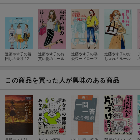
進藤やす子の着
進藤やす子のお
進藤やす子の溺
進藤やす子のお
回しの天才 12 It
買い物のルール
愛ワードローブ
しゃれのルール
ems、 120 Style
s
この商品を買った人が興味のある商品
共通テスト対
あなたの部屋
山川一問一答 政
部屋がゴチャゴ