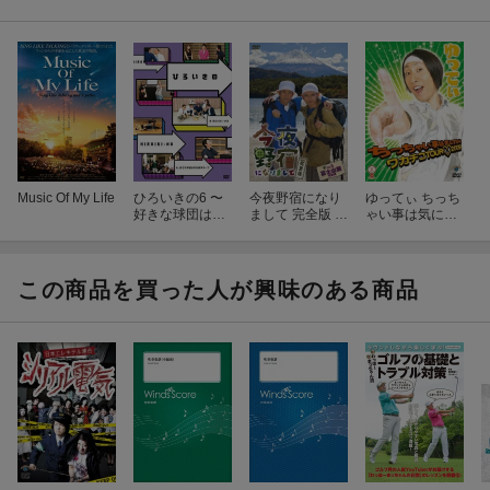
Music Of My Life
ひろいきの6 〜
今夜野宿になり
ゆってぃ ちっち
好きな球団は広
まして 完全版 V
ゃい事は気にす
島東洋カープ〜
ol.5 富士山麓 究
るな 〜ワカチコ
極編
TOUR□2009〜
この商品を買った人が興味のある商品