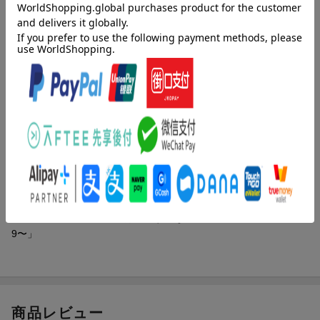
80年代アイドルが着ていた衣装もインパクト大。その派手さは子
制作年
2009年
供まで巻き込む面白さ。ますます期待されるピン芸人の中でもひ
ときわ輝く、ゆってぃの全てが観れるかも!?期待が膨らむ一作。
洋題
YUTTY CHICCHAI KOTO HA KI NI SURUN
A -WAKACHIKO TOUR 2009-
収録内容
収録タイトル：
[Disc1]
『ゆってぃ ちっちゃい事は気にするな 〜ワカチコTOUR□200
9〜』／DVD
アーティスト：ゆってぃ
出演：ゆってぃ
「ゆってぃ ちっちゃい事は気にするな 〜ワカチコTOUR□200
9〜」
商品レビュー