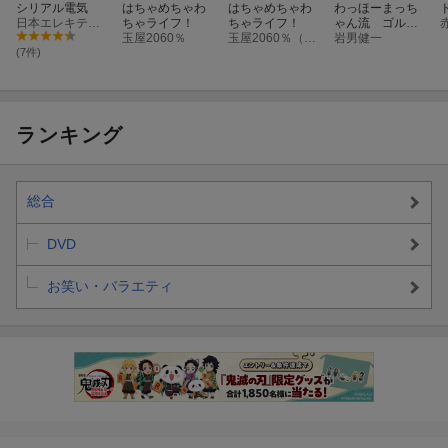
シリアル電気
はちゃめちゃわ
はちゃめちゃわ
わっほーまっち
日本エレキテル連合
ちゃライフ！
ちゃライフ！
ゃん流 ゴルフ
玉屋2060％
玉屋2060％（Wienners）
の基礎とトラブ
岩男健一
ル対策
(7件)
ランキング
総合
DVD
お笑い・バラエティ