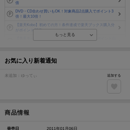
倍
DVD・CD合わせ買いもOK！対象商品2点購入でポイント3
倍！最大10倍！
【楽天Kobo】初めての方！条件達成で楽天ブックス購入分
がポイント20倍
【楽天モバイルご利用者限定】条件達成で100万ポイント山
分け！
【Rakuten Fashion×楽天ブックス】条件達成で10万ポイン
ト山分け
お気に入り新着通知
【スタンプカード】楽天ポイントもらえる＆抽選で豪華景品
が当たる！
未追加：
ゆってぃ
追加する
Blu-ray・DVDセール・お買い得情報
エントリー＆3,000円以上購入で無料データSIM（3GB/月プ
ラン）が当たる！
商品情報
発売日
2011年01月06日