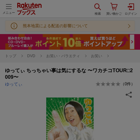
メニュー
熊本地震による配送の影響について
トップ
DVD
お笑い・バラエティ
お笑い
ゆってぃ ちっちゃい事は気にするな 〜ワカチコTOUR□2
009〜
ゆってぃ
（
0
件）