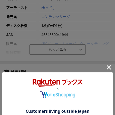
アーティスト
ゆってぃ
発売元
コンテンツリーグ
ディスク枚数
1枚(DVD1枚)
JAN
4534530041944
販売元
(株)ソニー・ミュージックマーケティング
収録時間
30分
品番
ANSB-55005
画面サイズ
スタンダード
商品説明
色彩
カラー
ストーリー
言語
日本語(オリジナル言語)
音声方式
ドルビーデジタルステレオ(オリジナル音声
【概略】
方式)
撮りおろしオリジナル
【解説】
制作国
日本