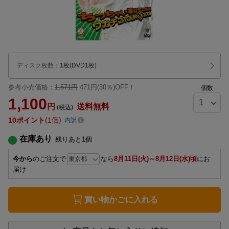
ディスク枚数
：
1枚(DVD1枚)
参考小売価格：
1,571円
471円(30％)OFF！
個数
1,100
円
送料無料
(税込)
10
ポイント
1倍
内訳
在庫あり
残りあと
1
個
今から
のご注文で
なら
8月11日(火)～8月12日(水)頃
にお
届け
買い物かごに入れる