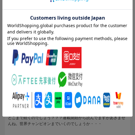
5人
が次のレビューを参考になったと評価しています
投稿日：2011年05月11日
5
評価：
mikan007370
(無題)
本は良かったです。お勧めです。次も購入します。
が、楽天ブックスの対応がひどいです。届くまで非常に時間が掛か
りました。
皆さん書いていますが、私も本当にひどい目に合いました。
もっと見る
配送がものすごく遅れ、３回くらい問い合わせ（１週間くらい待ち
ました）ても何の返事も来ず。。。。消費者センターに問い合わせ
3人
が次のレビューを参考になったと評価しています
て、詐欺行為で告発するといった問い合わせを書いたら、１時間で
返答がきました。
投稿日：2011年03月29日
逆に悪印象を受けましたね。今までの配送遅延や予約本の勝手なキ
5
評価：
ャンセルに対する問い合わせは、無視されていたんだと思いまし
唯一無二の粋なもの
た。
また、こちらの問い合わせ（キャンペーン対象外となり、ポイント
95巻ですか！
が得られない等）には、全く関係ない定型文の返信。真心が一切感
どこまで続くのでしょう？？？連載開始から読んでますがあきませ
じられません。
んね。世界チャンピオンまでいくのでしょうか・・・
大体、発売前の本が品切れで強制キャンセルされたのですが、こん
な話あり得ません。（システム障害なのに認めようとしません）