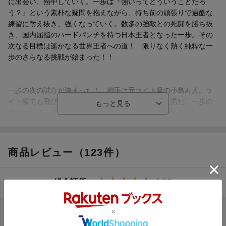
に出会い、熱中していく。一歩は『強いってどういうことだろ
う？』という素朴な疑問を抱えながら、持ち前の頑張りで過酷な
練習に耐え抜き、強くなっていく。数多の強敵との死闘を勝ち抜
き、国内屈指のハードパンチを持つ日本王者となった一歩。その
次なる目標は遥かなる世界王者への道！ 限りなく熱く純粋な一
歩のさらなる挑戦が始まった！！
一歩の次の試合が決まった！ 相手は元ライト級の小島寿人。ラ
イト級でも飛び抜けたハードパンチャーで知られた男だ。一歩の
大ファンで、必死に後輩ボクサーの応援をする気持ちのいい
男‥‥のはずだが、一歩と対面した小島は挑発的な言葉で一歩を
怒らせる。果たして小島の真意は！？ そして小島が語る一歩の
弱点とは！？
商品レビュー（123件）
4.26
総合評価：
ブックスのレビュー（120件）