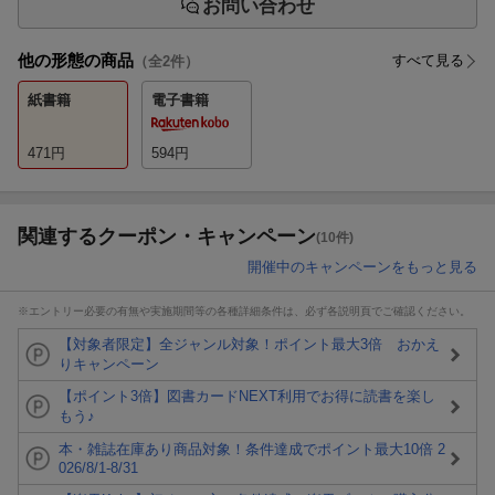
お問い合わせ
他の形態の商品
すべて見る
（全
2
件）
紙書籍
電子書籍
471
円
594
円
関連するクーポン・キャンペーン
(10件)
開催中のキャンペーンをもっと見る
※エントリー必要の有無や実施期間等の各種詳細条件は、必ず各説明頁でご確認ください。
【対象者限定】全ジャンル対象！ポイント最大3倍 おかえ
りキャンペーン
【ポイント3倍】図書カードNEXT利用でお得に読書を楽し
もう♪
本・雑誌在庫あり商品対象！条件達成でポイント最大10倍 2
026/8/1-8/31