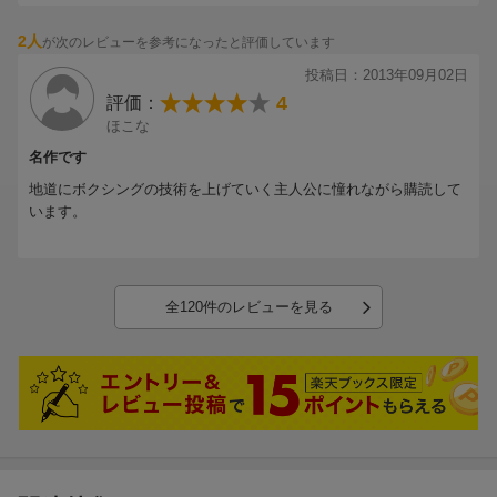
かつ、その問い合わせ時には、在庫ありとなっており、先入れ先出
しが全くできていない。その在庫をキャンセルせずにこちらに回し
2人
が次のレビューを参考になったと評価しています
て欲しい要望も却下され、最低のショップだと思います。
投稿日：2013年09月02日
で、未だにALL5の評価をつけているユーザーがいますが、やらせで
4
評価：
はないかと疑ってしまいます。
今回から、箱つめの場合、粘着ゴムみたいなのを、箱の底に貼り付
ほこな
けて、改善？しているみたいですが、逆効果です。
名作です
本を置いてしまい、大変な目に合いました。
地道にボクシングの技術を上げていく主人公に憧れながら購読して
また、メール便の場合、梱包なしになりましたので、本が折れてい
います。
ても、未開封とならず、どう対応するんでしょうか？
謎です。謎だらけのショップです。
大体、ショップレビューはトップページにもなく、どこから、見る
んでしょうか。
（知ってる人教えてください）
全120件のレビューを見る