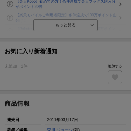
【楽天Kobo】初めての方！条件達成で楽天ブックス購入分
がポイント20倍
【楽天モバイルご利用者限定】条件達成で100万ポイント山
分け！
【Rakuten Fashion×楽天ブックス】条件達成で10万ポイン
ト山分け
【スタンプカード】楽天ポイントもらえる＆抽選で豪華景品
が当たる！
お気に入り新着通知
楽天モバイル紹介キャンペーンの拡散で300円OFFクーポン
進呈
未追加：
2
件
追加する
条件達成で楽天限定・宝塚歌劇 宙組貸切公演ペアチケット
が当たる
エントリー＆条件達成で『鬼滅の刃』オリジナルきんちゃく
袋が当たる！
商品情報
発売日
2011年03月17日
著者／編集
森川 ジョージ
(著)