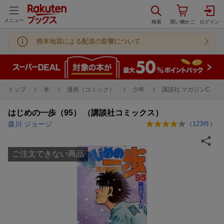
メニュー
熊本地震による配送の影響について
トップ
本
漫画（コミック）
少年
講談社 マガジンC
はじめの一歩（95） （講談社コミックス）
森川 ジョージ
（
123
件）
ご注文できない商品