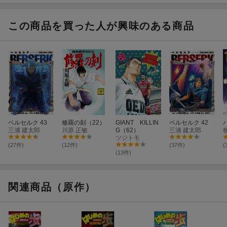
この商品を買った人が興味のある商品
ベルセルク 43
修羅の刻（22）
GIANT KILLIN
ベルセルク 42
三浦 建太郎
川原 正敏
G（62）
三浦 建太郎
ツジトモ
(27件)
(12件)
(37件)
(
(13件)
関連商品（原作）