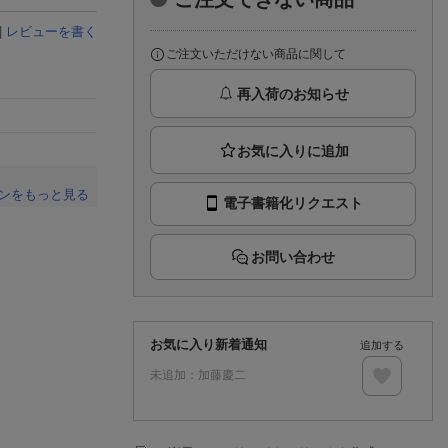
楽天チケット
エンタメニュース
|
レビューを書く
推し楽
ご注文いただけない商品に関して
再入荷のお知らせ
ンをもっと見る
電子書籍化リクエスト
。
お問い合わせ
お気に入り新着通知
追加する
未追加：
加藤慶二