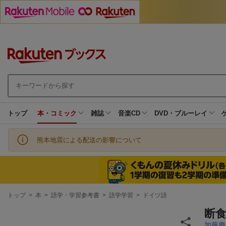
トップ
本・コミック
雑誌
音楽CD
DVD・ブルーレイ
熊本地震による配送の影響について
現
トップ
>
本
>
語学・学習参考書
>
語学学習
>
ドイツ語
在
地
断
加藤慶