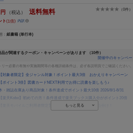
（
0
件）
送料無料
円
（税込）
ント
1倍
内訳
態
：
紙書籍
(単行本)
商品が関連するクーポン・キャンペーンがあります
（10件）
開催中のキャンペー
トリー必要の有無や実施期間等の各種詳細条件は、必ず各説明頁でご確認ください
【対象者限定】全ジャンル対象！ポイント最大3倍 おかえりキャンペーン
【ポイント3倍】図書カードNEXT利用でお得に読書を楽しもう♪
本・雑誌在庫あり商品対象！条件達成でポイント最大10倍 2026/8/1-8/31
【楽天Kobo】初めての方！条件達成で楽天ブックス購入分がポイント20倍
【楽天モバイルご利用者限定】条件達成で100万ポイント山分け！
【Rakuten Fashion×楽天ブックス】条件達成で10万ポイント山分け
【スタンプカード】楽天ポイントもらえる＆抽選で豪華景品が当たる！
エントリー＆3,000円以上購入で無料データSIM（3GB/月プラン）が当たる！