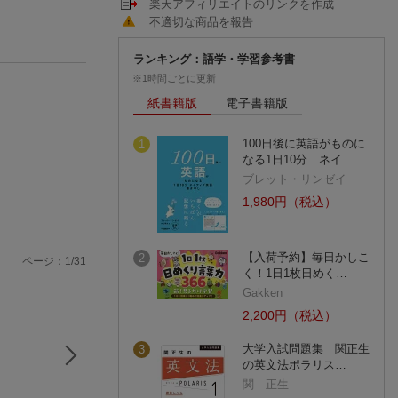
楽天アフィリエイトのリンクを作成
不適切な商品を報告
ランキング：語学・学習参考書
※1時間ごとに更新
紙書籍版
電子書籍版
100日後に英語がものに
1
なる1日10分 ネイ…
ブレット・リンゼイ
1,980円（税込）
【入荷予約】毎日かしこ
2
ページ：1/31
く！1日1枚日めく…
Gakken
2,200円（税込）
大学入試問題集 関正生
3
の英文法ポラリス…
関 正生