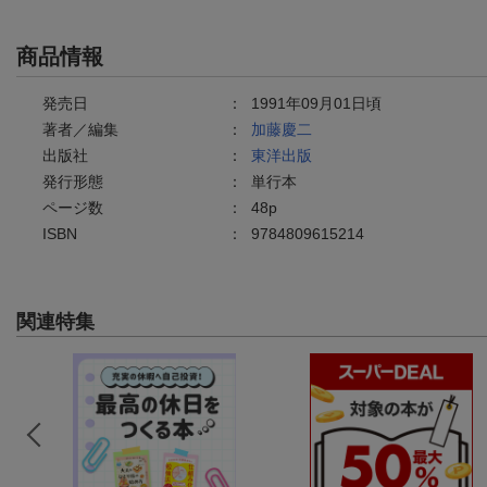
商品情報
発売日
：
1991年09月01日頃
著者／編集
：
加藤慶二
出版社
：
東洋出版
発行形態
：
単行本
ページ数
：
48p
ISBN
：
9784809615214
関連特集