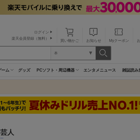
ログイン
楽天会員登録（無料）
買い物かご
お知らせ
Myクーポン
本
ゲーム
グッズ
PCソフト・周辺機器
エンタメニュース
雑誌読み
食芸人
二