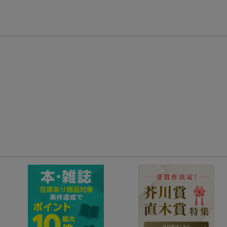
楽天モバイル紹介キャンペーンの拡散で300円OFFクーポン進呈
条件達成で楽天限定・宝塚歌劇 宙組貸切公演ペアチケットが当たる