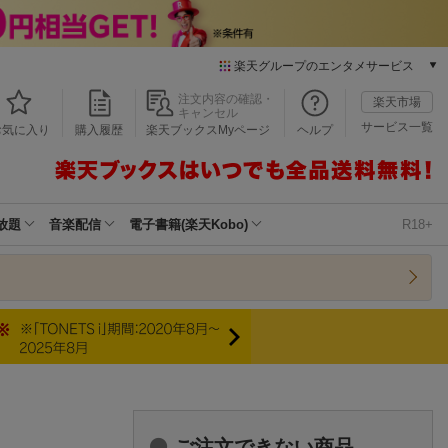
楽天グループのエンタメサービス
本/ゲーム/CD/DVD
注文内容の確認・
楽天市場
キャンセル
楽天ブックス
サービス一覧
お気に入り
購入履歴
楽天ブックスMyページ
ヘルプ
電子書籍
楽天Kobo
雑誌読み放題
楽天マガジン
放題
音楽配信
電子書籍(楽天Kobo)
R18+
音楽配信
楽天ミュージック
動画配信
楽天TV
動画配信ガイド
Rakuten PLAY
無料テレビ
Rチャンネル
チケット
ご注文できない商品