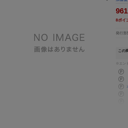
961
8
ポイ
発行形
この
※エン