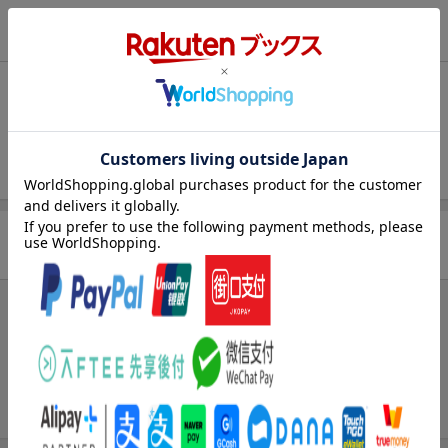
エントリー＆3,000円以上購入で無料データSIM（3GB/月プ
ラン）が当たる！
商品情報
楽天モバイル紹介キャンペーンの拡散で300円OFFクーポン
進呈
発売日
2006年01月20日
条件達成で楽天限定・宝塚歌劇 宙組貸切公演ペアチケット
が当たる
アーティスト
榎本吉高
エントリー＆条件達成で『鬼滅の刃』オリジナルきんちゃく
JAN
4580154601071
袋が当たる！
商品レビュー
まだレビューがありません。