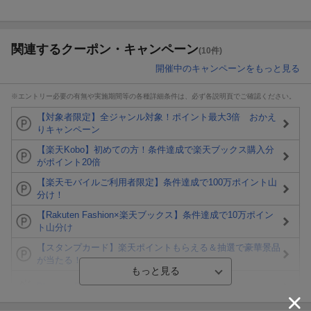
関連するクーポン・キャンペーン
(10件)
開催中のキャンペーンをもっと見る
※エントリー必要の有無や実施期間等の各種詳細条件は、必ず各説明頁でご確認ください。
【対象者限定】全ジャンル対象！ポイント最大3倍 おかえ
りキャンペーン
【楽天Kobo】初めての方！条件達成で楽天ブックス購入分
がポイント20倍
【楽天モバイルご利用者限定】条件達成で100万ポイント山
分け！
【Rakuten Fashion×楽天ブックス】条件達成で10万ポイン
ト山分け
【スタンプカード】楽天ポイントもらえる＆抽選で豪華景品
が当たる！
Blu-ray・DVDセール・お買い得情報