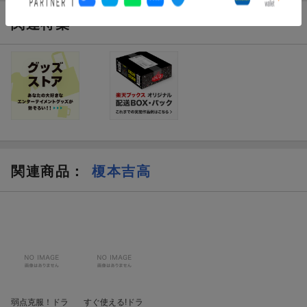
関連特集
関連商品
：
榎本吉高
弱点克服！ドラ
すぐ使える!ドラ