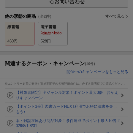
お問い合わせ
他の形態の商品
すべて見る
（全
2
件）
紙書籍
電子書籍
460
円
528
円
関連するクーポン・キャンペーン
(10件)
開催中のキャンペーンをもっと見る
※エントリー必要の有無や実施期間等の各種詳細条件は、必ず各説明頁でご確認ください。
【対象者限定】全ジャンル対象！ポイント最大3倍 おかえ
りキャンペーン
【ポイント3倍】図書カードNEXT利用でお得に読書を楽し
もう♪
本・雑誌在庫あり商品対象！条件達成でポイント最大10倍 2
026/8/1-8/31