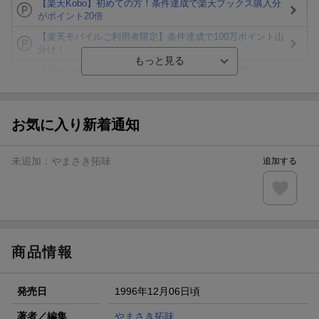
【楽天Kobo】初めての方！条件達成で楽天ブックス購入分
がポイント20倍
【楽天モバイルご利用者限定】条件達成で100万ポイント山
分け！
【Rakuten Fashion×楽天ブックス】条件達成で10万ポイン
ト山分け
【スタンプカード】楽天ポイントもらえる＆抽選で豪華景品
が当たる！
お気に入り新着通知
エントリー＆3,000円以上購入で無料データSIM（3GB/月プ
ラン）が当たる！
未追加：
やまさき拓味
追加する
楽天モバイル紹介キャンペーンの拡散で300円OFFクーポン
進呈
条件達成で楽天限定・宝塚歌劇 宙組貸切公演ペアチケット
が当たる
商品情報
発売日
1996年12月06日頃
著者／編集
やまさき拓味