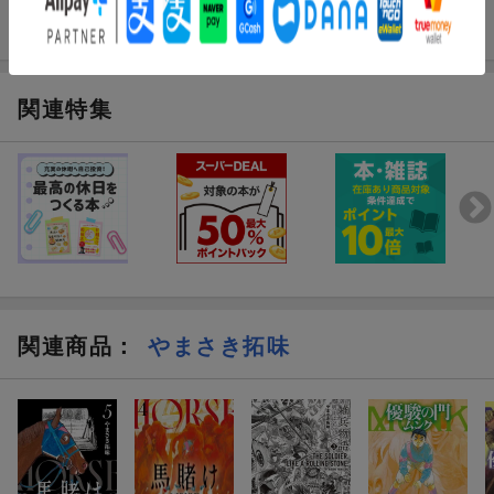
関連特集
関連商品
：
やまさき拓味