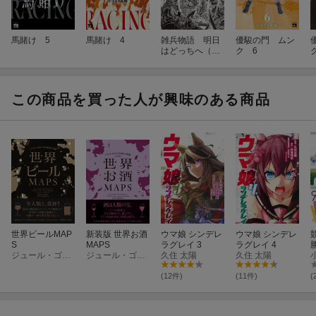
馬賭け 5
馬賭け 4
雑兵物語 明日
優駿の門 ムン
はどっちへ（3
ク 6
ク
巻）
この商品を買った人が興味のある商品
世界ビールMAP
新装版 世界お酒
ウマ娘 シンデレ
ウマ娘 シンデレ
S
MAPS
ラグレイ 3
ラグレイ 4
ジュール・ゴベール＝テュルパン
ジュール・ゴベール＝テュルパン
久住 太陽
久住 太陽
(12件)
(11件)
(