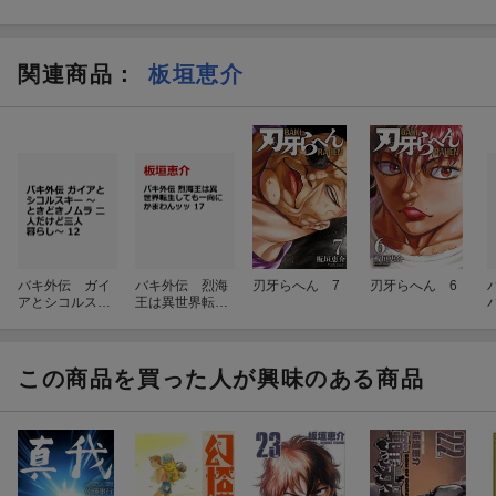
関連商品
：
板垣恵介
バキ外伝 ガイ
バキ外伝 烈海
刃牙らへん 7
刃牙らへん 6
アとシコルスキ
王は異世界転生
ー 〜ときどき
しても一向にか
ノムラ 二人だ
まわんッッ 17
1
けど三人暮ら
し〜 12
この商品を買った人が興味のある商品