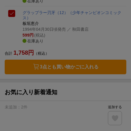
在庫あり
グラップラー刃牙（12）
（少年チャンピオンコミック
ス）
板垣恵介
1994年04月30日頃発売
／ 秋田書店
599
円
(税込)
在庫あり
1,758
円
合計
（税込）
3点とも買い物かごに入れる
お気に入り新着通知
未追加：
2
件
追加する