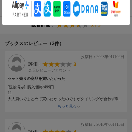
商品レビュー（5件）
3.75
総合評価：
ブックスのレビュー（2件）
投稿日：2023年01月02日
3
評価：
楽天レビューアカウント
セット売りの商品を買いたかった
[読破済み]_購入価格:499円
11
大人買いでまとめて買いたかったのですがタイミングが合わず単品
で購入
もっと見る
レビューあと何件やらないといけないんだろ...
内容は良かったとのです
投稿日：2010年05月15日
評価：