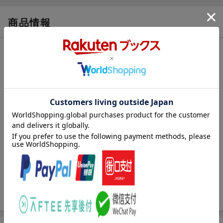
商品情報
発売日
1994年09月03日頃
著者／編集
板垣恵介
シリーズ
グラップラー刃牙
関連作品
グラップラー刃牙
レーベル
少年チャンピオンコミックス
出版社
秋田書店
発行形態
コミック
ページ数
188p
ISBN
9784253053228