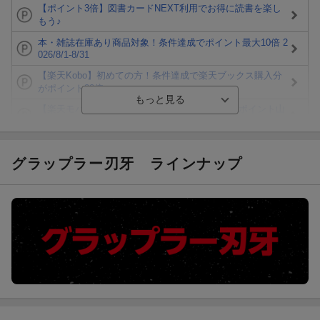
【ポイント3倍】図書カードNEXT利用でお得に読書を楽し
もう♪
本・雑誌在庫あり商品対象！条件達成でポイント最大10倍 2
026/8/1-8/31
【楽天Kobo】初めての方！条件達成で楽天ブックス購入分
がポイント20倍
【楽天モバイルご利用者限定】条件達成で100万ポイント山
分け！
【Rakuten Fashion×楽天ブックス】条件達成で10万ポイン
ト山分け
グラップラー刃牙
ラインナップ
【スタンプカード】楽天ポイントもらえる＆抽選で豪華景品
が当たる！
エントリー＆3,000円以上購入で無料データSIM（3GB/月プ
ラン）が当たる！
楽天モバイル紹介キャンペーンの拡散で300円OFFクーポン
進呈