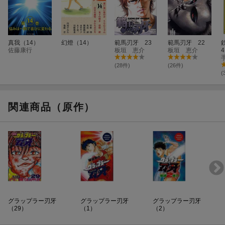
真我（14）
幻燈（14）
範馬刃牙 23
範馬刃牙 22
佐藤康行
板垣 恵介
板垣 恵介
(28件)
(26件)
(
関連商品（原作）
グラップラー刃牙
グラップラー刃牙
グラップラー刃牙
（29）
（1）
（2）