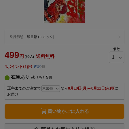
発行形態
：
紙書籍
(コミック)
個数
499
円
送料無料
(税込)
4
ポイント
1倍
内訳
在庫あり
残りあと
5
個
正午まで
のご注文で
なら
8月10日(月)～8月11日(火)頃
に
お届け
買い物かごに入れる