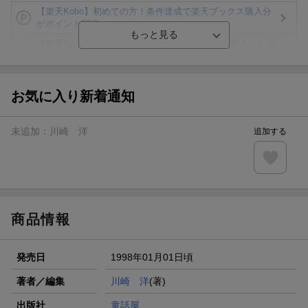
【楽天Kobo】初めての方！条件達成で楽天ブックス購入分
がポイント20倍
【楽天モバイルご利用者限定】条件達成で100万ポイント山
分け！
【Rakuten Fashion×楽天ブックス】条件達成で10万ポイン
ト山分け
お気に入り新着通知
【スタンプカード】楽天ポイントもらえる＆抽選で豪華景品
が当たる！
未追加：
川崎 洋
追加する
エントリー＆3,000円以上購入で無料データSIM（3GB/月プ
ラン）が当たる！
楽天モバイル紹介キャンペーンの拡散で300円OFFクーポン
進呈
商品情報
発売日
1998年01月01日頃
著者／編集
川崎 洋
(著)
出版社
童話屋