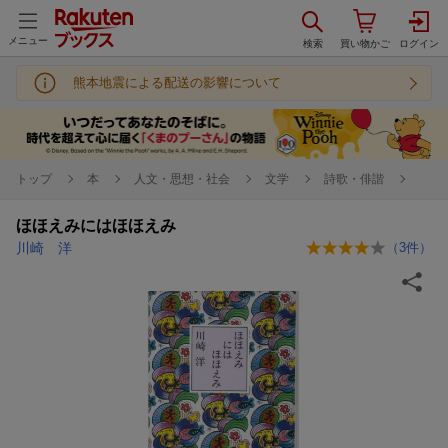
メニュー
熊本地震による配送の影響について
トップ
本
人文・思想・社会
文学
詩歌・俳諧
ほほえみにはほほえみ
川崎 洋
（
3
件）