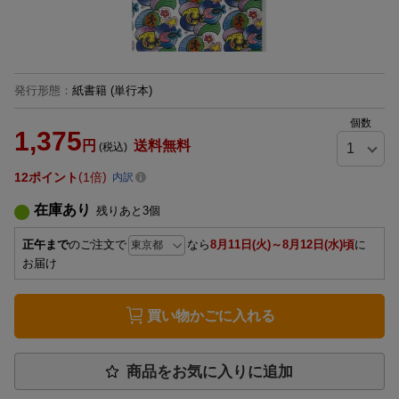
発行形態
：
紙書籍
(単行本)
個数
1,375
円
送料無料
(税込)
12
ポイント
1倍
内訳
在庫あり
残りあと
3
個
正午まで
のご注文で
なら
8月11日(火)～8月12日(水)頃
に
お届け
買い物かごに入れる
商品をお気に入りに追加