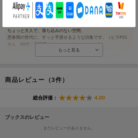
るチャップリンが
何より、タイトルになっている「ほほえみにはほほえみ」の詩
花／あずき／言葉／少女の海／音／動物たちの恐ろしい夢のなか
にうっとりしてしまいました。
に／記憶
ユーモア、言葉の歯切れの良さ、軽快さ…、感性の世界にすっ
きみにとってぼくは／五月／ひどく／早くしないと／夕焼空よ／
と入って、浮遊させてくれるマリンブルーの海中のようです。
にじ
ちょっと大人で、落ち込みのない空間。
純白の／手紙／すず／こちら側と向う側／どうかして／しずく／
思春期の世代に、すっと手渡せるような詩集です。（ヒラP21
秋／長いもの
さん 60代・千葉県 ）
へそ／ちちんぷいぷい／たんぽぽ／海／へび／さつきのこいのぼ
り／詩は たぶん
あいすばん／日本語／祝詞／いい女／結婚行進曲／ことば／花
【情報提供・絵本ナビ】
小さなリリーに／これから／貘／存在／日旺日／愛の定義／こも
りうた…全48編
商品レビュー（3件）
編者あとがき
4.00
総合評価：
ブックスのレビュー
まだレビューがありません。