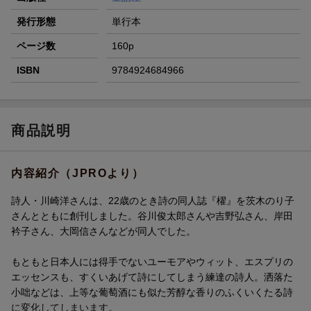
発行形態
単行本
ページ数
160p
ISBN
9784924684966
商品説明
内容紹介（JPROより）
詩人・川崎洋さんは、22歳のとき詩の同人誌『櫂』を茨木のり子
さんとともに創刊しました。谷川俊太郎さんや吉野弘さん、岸田
衿子さん、大岡信さんなどが同人でした。
もともと日本人には得手でないユーモアやウィット、エスプリの
エッセンスも、すくいあげて詩にしてしまう練達の詩人。洒落た
小咄などは、上等な葡萄酒にも似た芳醇な香りのふくいくたる詩
に変化してしまいます。