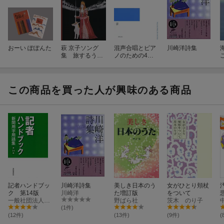
おーい ぽぽんた
萩 京子ソング
混声合唱とピア
川崎洋詩集
集 旅するうた
ノのための4つ
たち 1
の歌 風になり
たい
この商品を買った人が興味のある商品
記者ハンドブッ
川崎洋詩集
美しき日本のう
女がひとり頬杖
ク 第14版
川崎洋
た増訂版
をついて
一般社団法人共同通信社
野ばら社
茨木 のり子
(1件)
(12件)
(13件)
(9件)
(