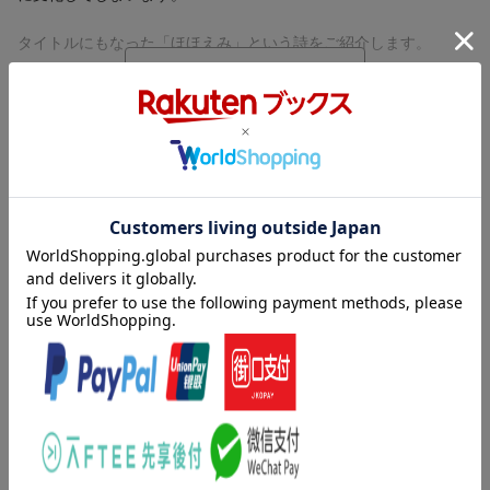
タイトルにもなった「ほほえみ」という詩をご紹介します。
ビールには枝豆
カレーライスには福神漬け
夕焼けには赤とんぼ
内容紹介（「BOOK」データベースより）
花には嵐
サンマには青い蜜柑の酸
初詞華集。
アダムにはいちじくの葉
青空には白鳥
目次（「BOOK」データベースより）
ライオンには縞馬
富士山には月見草
ほほえみ／地下水／海で／しかられた神さま／風呂屋／わが愛す
塀には落書
るチャップリンが／花／あずき／言葉／少女の海〔ほか〕
やくざには唐獅子牡丹
花見にはけんか
内容紹介（情報提供：絵本ナビ）
雪にはカラス
五寸釘には藁人形
ほほえみ には ほほえみ
ほほえみ／地下水／海で／しかられた神さま／風呂屋／わが愛す