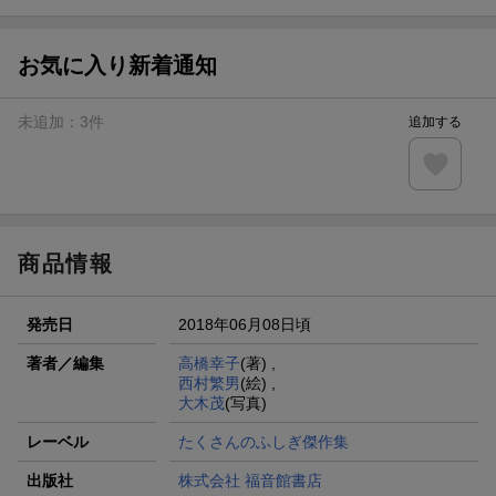
ト山分け
【スタンプカード】楽天ポイントもらえる＆抽選で豪華景品
が当たる！
お気に入り新着通知
エントリー＆3,000円以上購入で無料データSIM（3GB/月プ
ラン）が当たる！
未追加：
3
件
追加する
楽天モバイル紹介キャンペーンの拡散で300円OFFクーポン
進呈
条件達成で楽天限定・宝塚歌劇 宙組貸切公演ペアチケット
が当たる
商品情報
発売日
2018年06月08日頃
著者／編集
高橋幸子
(著) ,
西村繁男
(絵) ,
大木茂
(写真)
レーベル
たくさんのふしぎ傑作集
出版社
株式会社 福音館書店