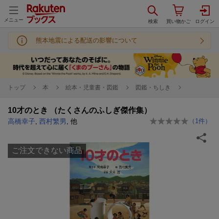
メニュー
熊本地震による配送の影響について
トップ
本
絵本・児童書・図鑑
図鑑・ちしき
10才のとき （たくさんのふしぎ傑作集）
高橋幸子
,
西村繁男
, 他
（
1
件）
ご注文できない商品