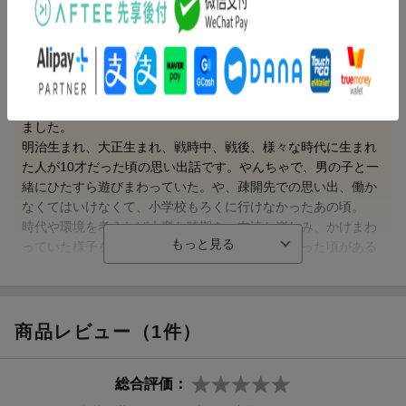
内容紹介（情報提供：絵本ナビ）
これ、長いけどめっちゃおもしろいで！と子どもから紹介され
ました。
明治生まれ、大正生まれ、戦時中、戦後、様々な時代に生まれ
た人が10才だった頃の思い出話です。やんちゃで、男の子と一
緒にひたすら遊びまわっていた。や、疎開先での思い出、働か
なくてはいけなくて、小学校もろくに行けなかったあの頃。
時代や環境を考えれば大変な時期を、友達と楽しみ、かけまわ
っていた様子を想像すると、みんな同じ子どもだった頃がある
のだと実感します。おばあちゃんの話を聞いているみたいで、
とても読みやすくおもしろい。ママが10才の頃は…と、絵本を
読んだ後も楽しみは続きました。（みっとーさん 30代・大阪
府 男の子10歳、女の子8歳）
商品レビュー（1件）
総合評価：
【情報提供・絵本ナビ】