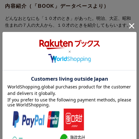
内容紹介（「BOOK」データベースより）
どんなおとなにも「１０才のとき」があった。明治、大正、昭和
生まれの７人の大人から、１０才のときを紹介してもらいます。
著者情報（「BOOK」データベースより）
高橋幸子（タカハシサチコ）
同志社大学新聞学専攻を卒業。『はなかみ通信』編集発行人。著
書多数
西村繁男（ニシムラシゲオ）
絵本作家。１９４７年、高知市に生まれる
大木茂（オオキシゲル）
１９４７年東京生まれ。写真撮影を職業とする。映画のスチル写
真などで活躍（本データはこの書籍が刊行された当時に掲載され
ていたものです）