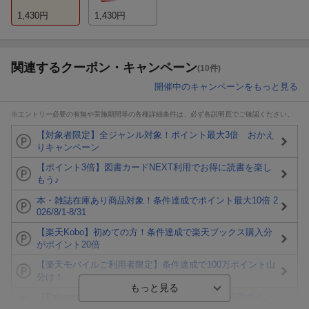
1,430
円
1,430
円
関連するクーポン・キャンペーン
(10件)
開催中のキャンペーンをもっと見る
※エントリー必要の有無や実施期間等の各種詳細条件は、必ず各説明頁でご確認ください。
【対象者限定】全ジャンル対象！ポイント最大3倍 おかえ
りキャンペーン
【ポイント3倍】図書カードNEXT利用でお得に読書を楽し
もう♪
本・雑誌在庫あり商品対象！条件達成でポイント最大10倍 2
026/8/1-8/31
【楽天Kobo】初めての方！条件達成で楽天ブックス購入分
がポイント20倍
【楽天モバイルご利用者限定】条件達成で100万ポイント山
分け！
【Rakuten Fashion×楽天ブックス】条件達成で10万ポイン