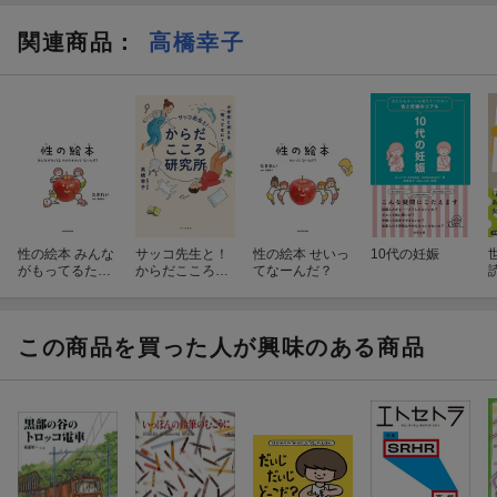
関連商品
：
高橋幸子
性の絵本 みんな
サッコ先生と！
性の絵本 せいっ
10代の妊娠
がもってるたか
からだこころ研
てなーんだ？
らものってなー
究所 小学生と
んだ？
考える「性って
なに？」
この商品を買った人が興味のある商品