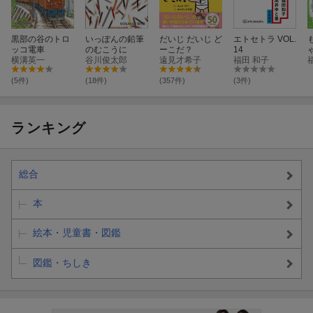
黒部の谷のトロ
いっぽんの鉛筆
だいじ だいじ ど
エトセトラ VOL.
ッコ電車
のむこうに
ーこだ？
14
横溝英一
谷川俊太郎
遠見才希子
福田 和子
(5件)
(18件)
(357件)
(3件)
ランキング
総合
本
絵本・児童書・図鑑
図鑑・ちしき