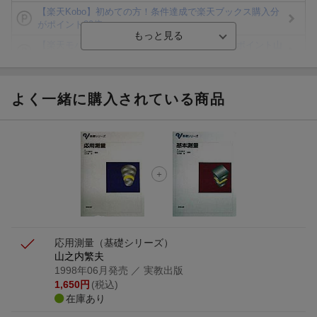
【楽天Kobo】初めての方！条件達成で楽天ブックス購入分
がポイント20倍
【楽天モバイルご利用者限定】条件達成で100万ポイント山
分け！
【Rakuten Fashion×楽天ブックス】条件達成で10万ポイン
ト山分け
よく一緒に購入されている商品
【スタンプカード】楽天ポイントもらえる＆抽選で豪華景品
が当たる！
楽天モバイル紹介キャンペーンの拡散で300円OFFクーポン
進呈
条件達成で楽天限定・宝塚歌劇 宙組貸切公演ペアチケット
が当たる
応用測量
（基礎シリーズ）
山之内繁夫
1998年06月発売
／ 実教出版
1,650
円
(税込)
在庫あり