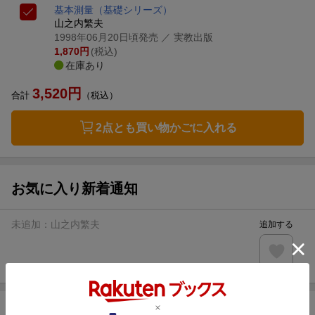
基本測量
（基礎シリーズ）
山之内繁夫
1998年06月20日頃発売
／ 実教出版
1,870
円
(税込)
在庫あり
3,520
円
合計
（税込）
2点とも買い物かごに入れる
お気に入り新着通知
未追加：
山之内繁夫
追加する
商品情報