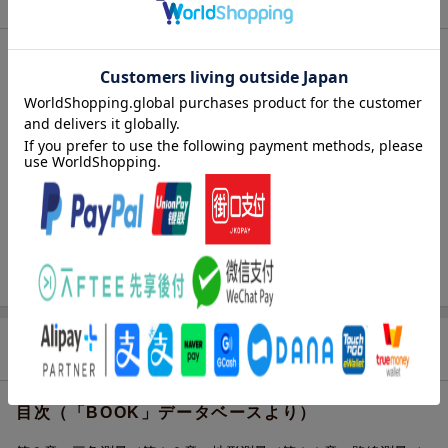
発売日
1998年06月
著者／編集
山之内繁夫
レーベル
基礎シリーズ
出版社
実教出版
発行形態
単行本
ページ数
168p
ISBN
9784407031652
商品説明
目次（「BOOK」データベースより）