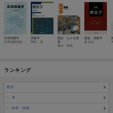
応用測量学
測量学
図説 わかる測
新版 測量学
応用測量技術研究会
岡田 清
量
森 忠次
猪木 幹雄
ランキング
総合
本
科学・技術