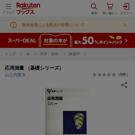
メニュー
熊本地震による配送の影響について
トップ
本
科学・技術
建築学
応用測量 （基礎シリーズ）
山之内繁夫
（
0
件）