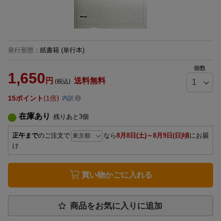
発行形態
：
紙書籍
(単行本)
個数
1,650
円
送料無料
(税込)
15
ポイント
1倍
内訳
在庫あり
残りあと
3
個
正午まで
のご注文で
なら
8月8日(土)～8月9日(日)頃
にお届
け
買い物かごに入れる
商品をお気に入りに追加