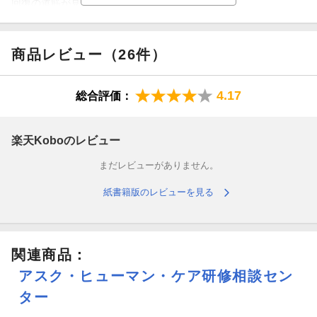
回復の道筋が見えてくる。
【目次】
商品レビュー（26件）
1.あなたはひとりではない（序章）
4.17
総合評価：
2.私は今、何に苦しんでいるのか？（自分の問題を明確にする作
業）
楽天Koboのレビュー
3.過去をふりかえる意味（原家族ワークを始めるにあたって）
まだレビューがありません。
4.原家族で何が起きていたのか？（暗黙のルールを発見する作
業）
紙書籍版のレビューを見る
5.子どもの自分と出会う（インナーチャイルド・ワーク）
6.私を縛る鎖（原家族での役割から今の自分を見る作業）
関連商品
：
アスク・ヒューマン・ケア研修相談セン
7.鎖から私を解き放つ（否定的なメッセージをおきかえる作業）
ター
8.怒りの奥にあるもの（グリーフ・ワーク）