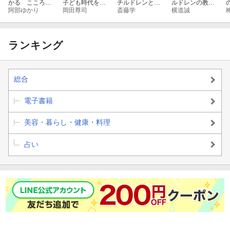
かる こころを
子ども時代を引
チルドレンと家
ルドレンの教科
癒すセラピー
阿部ゆかり
きずる人々〜
岡田尊司
族
斎藤学
書
横道誠
ランキング
総合
電子書籍
美容・暮らし・健康・料理
占い