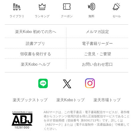
ライブラリ
ランキング
クーポン
無料
セール
楽天Kobo 初めての方へ
メルマガ設定
読書アプリ
電子書籍リーダー
領収書を発行する
ご意見・ご要望
楽天Kobo ヘルプ
お問い合わせ窓口
楽天ブックストップ
楽天Koboトップ
楽天市場トップ
ABJマークは、この電子書店・電子書籍配信サービスが、著作権
者からコンテンツ使用許諾を得た正規版配信サービスであること
を示す登録商標（登録番号 第6091713号）です。詳しくは
［ABJマーク］または［電子出版制作・流通協議会］で検索して
ください。