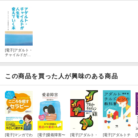
9.私自身を生きる（自分の感情とニーズ・欲求に気づく作業）
10.自分を育てる（人生のプロセスに歩みだす）
[電子]
アダルト・
チャイルドが人
生を変えていく
本
この商品を買った人が興味のある商品
[電子]
マンガでわ
[電子]
愛着障害〜
[電子]
アダルト・
[電子]
アダルトチ
[