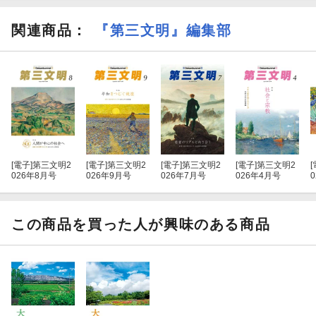
関連商品
：
『第三文明』編集部
[電子]
第三文明2
[電子]
第三文明2
[電子]
第三文明2
[電子]
第三文明2
[
026年8月号
026年9月号
026年7月号
026年4月号
この商品を買った人が興味のある商品