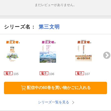
域と共に歩む道の駅ならは／《シリーズ「こどもまんなか社会」
まだレビューがありません。
への道》(5)すべての人がホームレス状態にならないで済む社会を
目指して 川口加奈／《池田大作と中国ーー万代にわたる日中友
好＊胡金定》(58)困難を乗り越える象徴との出会い／《RE:THIN
K〜青年たちの仏法探究〜》(15)／《生まれ変わるような朝に＊柳
シリーズ名：
第三文明
美里》(9)関係を結び直せばいい／《二宮清純presents対論・勝利
学》自信がないからこそ、人一倍練習して強くなった 武尊／
《柳生九兵衛のおでん食うべえ!》(26)米子おでん／《作家・雨宮
処凛が見る世界》現金派の憂鬱／《笑顔の世界へ＊アグネス・チ
ャン》太平洋の島・キリバスの今／《連載漫画 子連れ宇宙人パ
テラさん》(38)「見守り寄り添うこと」／ほか／＊電子版は、印
刷版とは一部内容が異なります。掲載されないページ、写真があ
ります。また、機能上の制約その他の理由により、印刷版と異な
る表記・表示をした箇所があります。
105
106
107
配信中の60巻を買い物かごに入れる
シリーズ一覧を見る