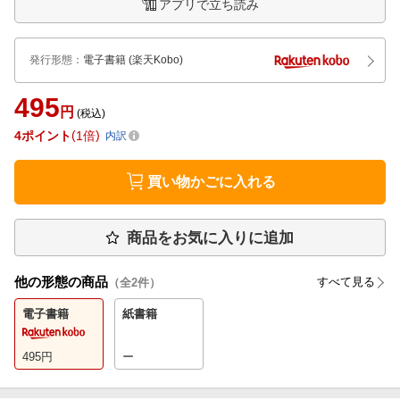
アプリで立ち読み
発行形態
：
電子書籍
(楽天Kobo)
495
円
(税込)
4
ポイント
1倍
内訳
買い物かごに入れる
商品をお気に入りに追加
他の形態の商品
すべて見る
（全
2
件）
電子書籍
紙書籍
495
円
ー