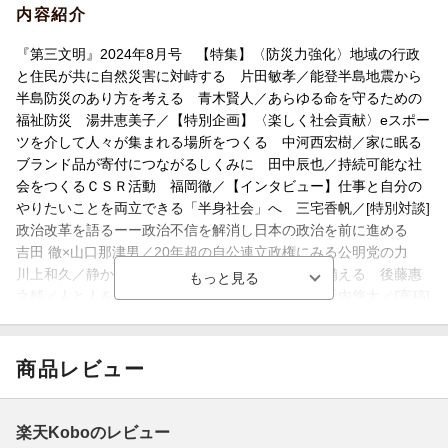
内容紹介
『第三文明』2024年8月号 【特集】〈防災力強化〉地域の行政
と住民が共に自然災害に対峙する 片田敏孝／能登半島地震から
半島防災のあり方を考える 青木賢人／あらゆる命を守るための
福祉防災 湯井恵美子／【特別企画】〈楽しく社会貢献〉eスポー
ツを介して人々が集まれる場所をつくる 中河西宏樹／家に眠る
ブランド品が寄付につながるしくみに 田中辰也／持続可能な社
会をつくるＣＳＲ活動 福岡徹／【インタビュー】仕事と自分の
やりたいことを両立できる「半身社会」へ 三宅香帆／[特別対談]
政治改革を語るーー政治不信を解消し日本の政治を前に進める
吉田 徹×山口那津男／20年超の自公連立政権にみる公明党の力
川上和久／静かなる危機ーー「警固断層地震」に備える 後藤惠
之輔／人と人を結び直す利他とケアのまなざし 近内悠太／[寄稿]
体質改善を図れない政党の行く末 柳原滋雄／【TOPIC】ピース
チャレンジフェスタ2024が開催ーー創価学会総兵庫青年部／反戦
出版50年ーー創価学会の取り組みとその社会的意義／【連載記
商品レビュー
事】《希望の源泉・池田思想を読み解く＊佐藤優》(97)一人一人
を自立させていく信仰／《人生を切りひらく力〜池田大作の読書
論》(17)／《シリーズ震災からの歩み》(147)100年先の未来へ地
楽天Koboのレビュー