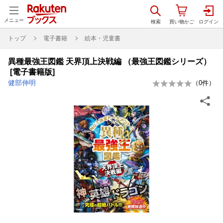
メニュー
トップ
電子書籍
絵本・児童書
異種最強王図鑑 天界頂上決戦編 （最強王図鑑シリーズ）
[電子書籍版]
健部伸明
（
0
件）