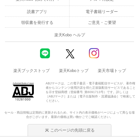
読書アプリ
電子書籍リーダー
領収書を発行する
ご意見・ご要望
楽天Kobo ヘルプ
楽天ブックストップ
楽天Koboトップ
楽天市場トップ
ABJマークは、この電子書店・電子書籍配信サービスが、著作権
者からコンテンツ使用許諾を得た正規版配信サービスであること
を示す登録商標（登録番号 第6091713号）です。詳しくは
［ABJマーク］または［電子出版制作・流通協議会］で検索して
ください。
セール・商品情報は定期的に更新されるため、サイト内の表示価格がページによって異なる場
合がございます。最新の価格は買い物かごでご確認ください。
このページの先頭に戻る