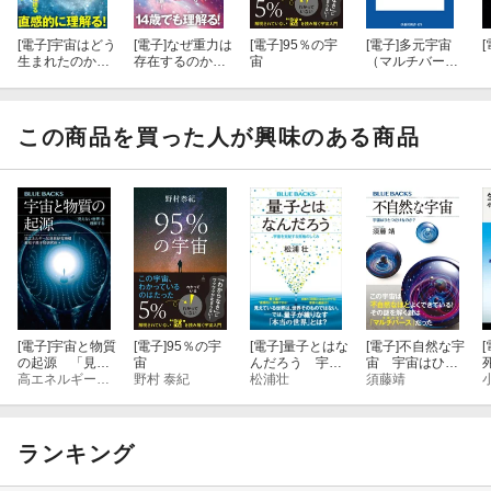
まで、多くのことが私たちの宇宙とは異なっているとされるので
[電子]
宇宙はどう
[電子]
なぜ重力は
[電子]
95％の宇
[電子]
多元宇宙
[
す。
生まれたのか
存在するのか
宙
（マルチバー
世界の「起源」
世界の「解像
ス）論集中講義
がわかる素粒子
度」を上げる物
私たちのこの宇宙が始まる前から寿命について、またこの宇宙の
物理学超入門
理学超入門（マ
外側まで、壮大なスケールで語られる、わかりやすい最先端の宇
（マガジンハウ
ガジンハウス新
この商品を買った人が興味のある商品
宙論です。
ス新書）
書）
[電子]
宇宙と物質
[電子]
95％の宇
[電子]
量子とはな
[電子]
不自然な宇
[
の起源 「見え
宙
んだろう 宇宙
宙 宇宙はひと
ない世界」を理
高エネルギー加速器研究機構素粒子原子核研究所
野村 泰紀
を支配する究極
松浦壮
つだけなのか？
須藤靖
解する
のしくみ
ランキング