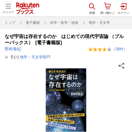
メニュー
トップ
電子書籍
科学・医学・技術
地学・天文学
なぜ宇宙は存在するのか はじめての現代宇宙論 （ブル
ーバックス） [電子書籍版]
野村泰紀
（
38
件）
5
(↑)
地学・天文学部門