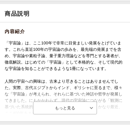
商品説明
内容紹介
「宇宙論」は、ここ100年で非常に目覚ましい発展をとげていま
す。これら直近100年の宇宙論の歩みを、最先端の発展までを含
め、宇宙論や素粒子論、量子重力理論などを専門とする著者が、
徹底解説。はじめての「宇宙論」として本格的な、そして現代的
な宇宙論を知ることができるような1冊になっています。
人間の宇宙への興味は、古来より尽きることはありませんでし
た。実際、古代エジプトからインド、ギリシャに至るまで、様々
な「宇宙論」が考えられ、それらに基づいた神話や哲学が発展し
てきました。にもかかわらず、現代の宇宙論につながる「観測に
基づいた系統的な世界観の構築」が始まったのは、かなり最近、
ここ400年あまりのことなのです。
理論物理学の最前線では、私たちの宇宙を超えた、その外側や生