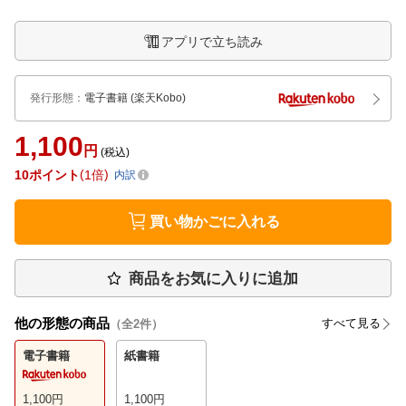
アプリで立ち読み
発行形態
：
電子書籍
(楽天Kobo)
1,100
円
(税込)
10
ポイント
1倍
内訳
買い物かごに入れる
商品をお気に入りに追加
他の形態の商品
すべて見る
（全
2
件）
電子書籍
紙書籍
1,100
円
1,100
円