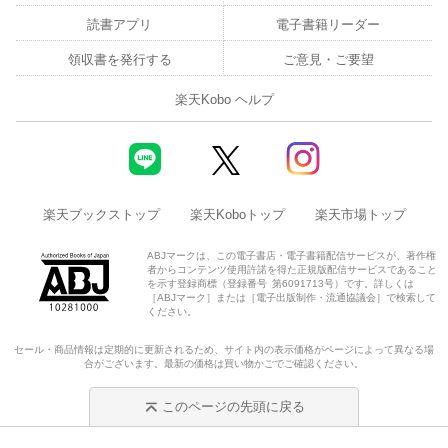
読書アプリ
電子書籍リーダー
領収書を発行する
ご意見・ご要望
楽天Kobo ヘルプ
楽天ブックストップ
楽天Koboトップ
楽天市場トップ
ABJマークは、この電子書店・電子書籍配信サービスが、著作権
者からコンテンツ使用許諾を得た正規版配信サービスであること
を示す登録商標（登録番号 第6091713号）です。詳しくは
［ABJマーク］または［電子出版制作・流通協議会］で検索して
ください。
セール・商品情報は定期的に更新されるため、サイト内の表示価格がページによって異なる場
合がございます。最新の価格は買い物かごでご確認ください。
このページの先頭に戻る