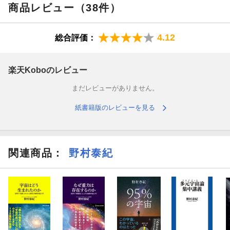
まれる以前などについても議論できるようになってきています。
商品レビュー（38件）
これらの驚くべき成果は、主に20世紀に入って起こった爆発的な
物理科学の発展によってもたらされたものであり、それはアルベ
4.12
総合評価：
ルト・アインシュタインをはじめとする多くの科学者の長年にお
ける仕事の結果として得られたものです。
楽天Koboのレビュー
現代の宇宙論で科学的に調べることができる、私たちの宇宙が誕
生してから約10のマイナス30乗秒後といった宇宙の「超初期」に
まだレビューがありません。
ついて紹介したり、恒星や銀河、銀河団といった現在私たちが見
る構造の起源が、このような宇宙の超初期にどのようにして作ら
紙書籍版のレビューを見る
れたのか、理論的な説明や、それを確認するための観測について
も触れていきます。
よく耳にする「ビッグバン宇宙」や「インフレーション宇宙」と
関連商品
：
野村泰紀
いった言葉についても理解が進むように詳しく解説しています。
さらに、近年理論物理学者の間で急速に受け入れられつつある描
像である「マルチバース理論」を紹介します。この最新の描像に
よれば、私たちが全宇宙だと思っていたものは無数にある「宇宙
たち」の一つにすぎず、それら多くの宇宙においては素粒子の種
類、性質およびそれを支配する法則、さらには空間の次元に至る