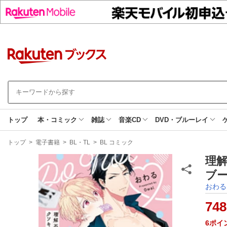
トップ
本・コミック
雑誌
音楽CD
DVD・ブルーレイ
現
トップ
>
電子書籍
>
BL・TL
>
BL コミック
在
地
理
ブー
おわる
748
6
ポイ