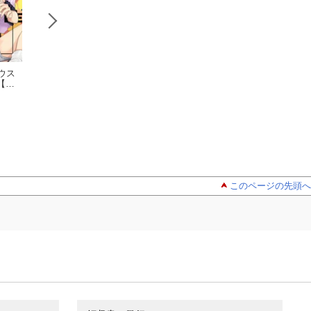
ウス
ハングアウト
プッシーキン
キチク、エ
【電
クライシス
グさまの悪癖 【電子
カウント
】
おわる
限定描き下ろし漫画
おわる
おわる
付き】
このページの先頭へ