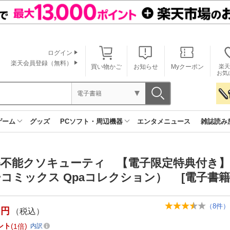
ログイン
楽天会員登録（無料）
買い物かご
お知らせ
Myクーポン
楽天
お気
電子書籍
ゲーム
グッズ
PCソフト・周辺機器
エンタメニュース
雑誌読み
解不能クソキューティ 【電子限定特典付き
コミックス Qpaコレクション） [電子書籍
（
8
件）
円
（税込）
ント
1倍
内訳