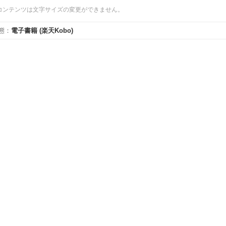
コンテンツは文字サイズの変更ができません。
態
：
電子書籍
(楽天Kobo)