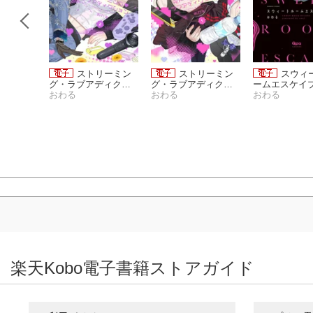
vol.62
ストリーミン
ストリーミン
スウィ
イ
グ・ラブアディクシ
グ・ラブアディクシ
ームエスケイプ
ョン 【電子限定特典
おわる
ョン 【電子限定特典
おわる
子限定特典付き
おわる
付き】(2)
付き】(1)
楽天Kobo電子書籍ストアガイド