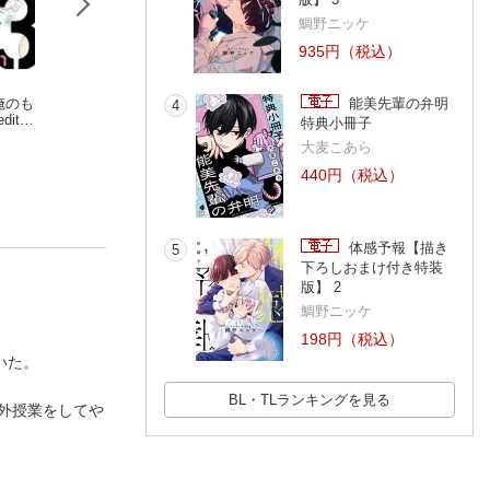
鯛野ニッケ
935円（税込）
も俺のも
ダブルウルフ【電子
とろけるくちびる mo
セックスするより
能美先輩の弁明
4
itio
限定特典付き】
re melty 【電子限定
ずかしいこと 【
特典小冊子
き下ろ
中田アキラ
特典付き】
高崎ぼすこ
限定特典付き】
鯛野ニッケ
大麦こあら
440円（税込）
体感予報【描き
5
下ろしおまけ付き特装
版】 2
鯛野ニッケ
198円（税込）
いた。
BL・TLランキングを見る
外授業をしてや