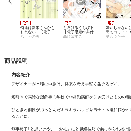
ュガーベ
俺達は新婚さんかも
とろけるくちびる
嫌いじゃない
子限定特
しれない 【電子限
【電子限定特典付
間てコワイ！
定特典付き】
ちしゃの実
き】
高崎ぼすこ
子限定特典付
蔓沢つた子
商品説明
内容紹介
デザイナーが本職の中原は、将来を考え手堅く生きるゲイ。
短時間で高給な服飾専門学校で非常勤講師を引き受けたものの理
ひときわ個性がぶっとんだキラキラパリピ系男子・広瀬に懐かれ
ることに。
無事終了! と思いきや、「お礼」にと超絶技巧で乗っかられ雄の