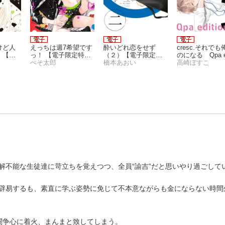
けど人
えっちは週7希望です
酔いどれ恋をせず
cresc.それで
！【電
っ！ 【電子限定特典
（２）【電子限定お
のになる Qpa ed
き】
付き】
ぺそ太郎
まけ付き】
橋本あおい
n【電子限定描
高崎ぼすこ
し漫画付き】 3
解不能な生徒達に苛立ちを覚えつつ、全員“諭吉”だと思いやり過ごして
辟易するも、素直に学ぶ姿勢に免じて不本意ながらも金にならない時間
闘争心に着火、まんまと致してしまう。