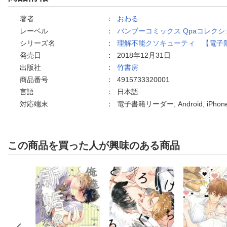
著者
：
おわる
レーベル
：
バンブーコミックス Qpaコレクシ
シリーズ名
：
理解不能クソキューティ 【電子
発売日
：
2018年12月31日
出版社
：
竹書房
商品番号
：
4915733320001
言語
：
日本語
対応端末
：
電子書籍リーダー, Android, iPh
この商品を買った人が興味のある商品