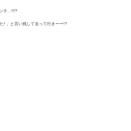
…!!!?
! 」と言い残して去って行きーー!?