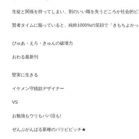
生徒と関係を持ってしまい、割のいい職を失うどころか社会的ピンチ
賢者タイムに陥っていると、純粋1000%の笑顔で「きもちよかった
ぴゅあ・えろ・きゅんの破壊力
おわる最新刊
堅実に生きる
イケメン守銭奴デザイナー
VS
お勉強もウリもパパ活も!
ぜんぶがんばる新種のパリピビッチ★