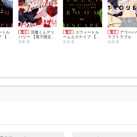
ートル
淫魔くんデリ
スウィートル
アワーハ
 【電
バリー 【電子限定特
ームエスケイプ 【電
ラブトラブル 
】(上)
典付き】［デジタル
おわる
子限定特典付き】(下)
おわる
子限定特典付き
おわる
修正・コミックス
版］