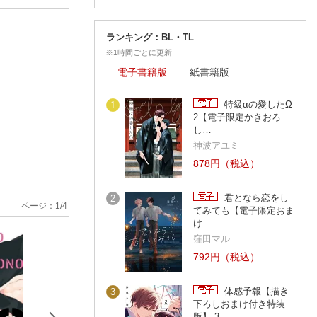
ランキング：BL・TL
※1時間ごとに更新
電子書籍版
紙書籍版
特級αの愛したΩ
1
2【電子限定かきおろ
し…
神波アユミ
878円（税込）
君となら恋をし
2
ページ：
1
/
4
てみても【電子限定おま
け…
窪田マル
792円（税込）
体感予報【描き
3
下ろしおまけ付き特装
版】 3