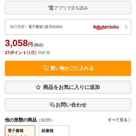
アプリで立ち読み
発行形態
：
電子書籍
(楽天Kobo)
3,058
円
(税込)
27
ポイント
1倍
内訳
買い物かごに入れる
商品をお気に入りに追加
お問い合わせ
他の形態の商品
すべて見る
（全
2
件）
電子書籍
紙書籍