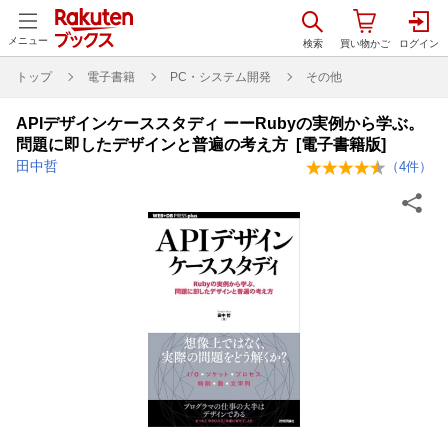
メニュー
トップ
電子書籍
PC・システム開発
その他
APIデザインケーススタディ ーーRubyの実例から学ぶ。
問題に即したデザインと普遍の考え方 [電子書籍版]
田中哲
（
4
件）