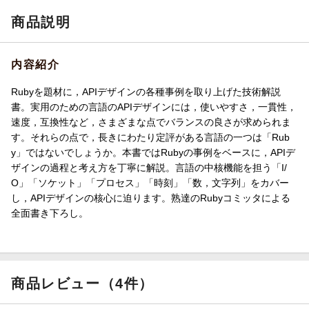
商品説明
内容紹介
Rubyを題材に，APIデザインの各種事例を取り上げた技術解説
書。実用のための言語のAPIデザインには，使いやすさ，一貫性，
速度，互換性など，さまざまな点でバランスの良さが求められま
す。それらの点で，長きにわたり定評がある言語の一つは「Rub
y」ではないでしょうか。本書ではRubyの事例をベースに，APIデ
ザインの過程と考え方を丁寧に解説。言語の中核機能を担う「I/
O」「ソケット」「プロセス」「時刻」「数，文字列」をカバー
し，APIデザインの核心に迫ります。熟達のRubyコミッタによる
全面書き下ろし。
商品レビュー（4件）