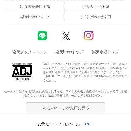
領収書を発行する
ご意見・ご要望
楽天Kobo ヘルプ
お問い合わせ窓口
楽天ブックストップ
楽天Koboトップ
楽天市場トップ
ABJマークは、この電子書店・電子書籍配信サービスが、著作権
者からコンテンツ使用許諾を得た正規版配信サービスであること
を示す登録商標（登録番号 第6091713号）です。詳しくは
［ABJマーク］または［電子出版制作・流通協議会］で検索して
ください。
セール・商品情報は定期的に更新されるため、サイト内の表示価格がページによって異なる場
合がございます。最新の価格は買い物かごでご確認ください。
このページの先頭に戻る
表示モード
モバイル
PC