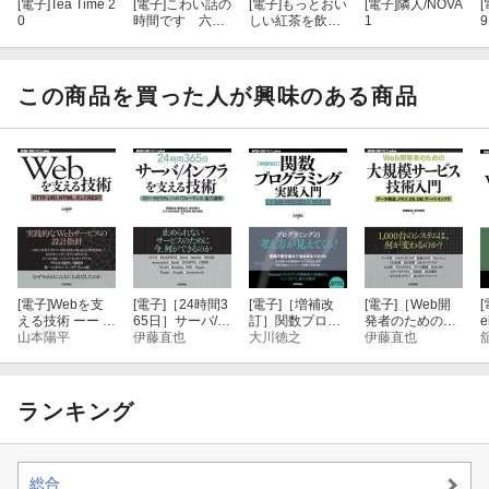
[電子]
Tea Time 2
[電子]
こわい話の
[電子]
もっとおい
[電子]
隣人/NOVA
[
0
時間です 六年
しい紅茶を飲み
1
9
一組の学級日誌
たい人へ WHA
T A WONDERF
UL TEA WORL
D！
この商品を買った人が興味のある商品
[電子]
Webを支
[電子]
［24時間3
[電子]
［増補改
[電子]
［Web開
[
える技術 ーー H
65日］サーバ/イ
訂］関数プログ
発者のための］
e
TTP，URI，HT
山本陽平
ンフラを支える
伊藤直也
ラミング実践入
大川徳之
大規模サービス
伊藤直也
ML，そしてRES
技術 ……スケー
門 ──簡潔で、
技術入門 ーデー
T
ラビリティ、ハ
正しいコードを
タ構造，メモ
イパフォーマン
書くために
リ，OS，DB，
ス、省力運用
サーバ/インフラ
ランキング
総合