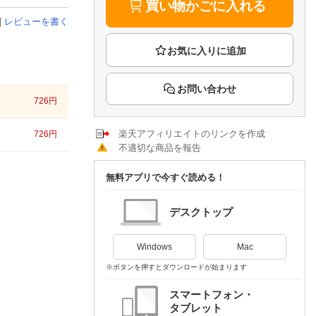
楽天チケット
買い物かごに入れる
エンタメニュース
|
レビューを書く
推し楽
お問い合わせ
726
円
楽天アフィリエイトのリンクを作成
726
円
不適切な商品を報告
無料アプリで今すぐ読める！
デスクトップ
Windows
Mac
※ボタンを押すとダウンロードが始まります
スマートフォン・
タブレット