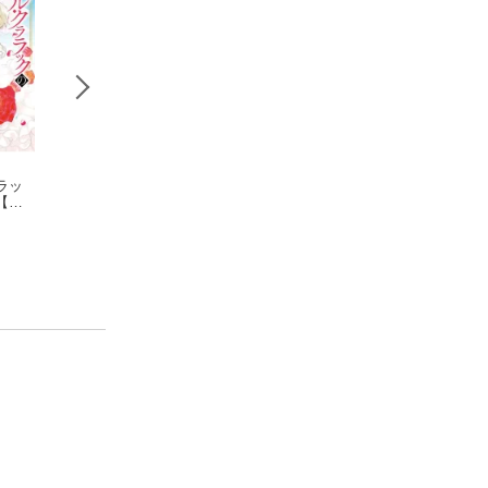
ラッ
魔導具師ダリヤはう
悪役令嬢の中の人〜
歴史に残る悪女に
【電
つむかない 〜Dahliya
断罪された転生者の
るぞ 悪役令嬢に
し付
Wilts No More〜/ 8
住川惠
ため嘘つきヒロイン
白梅ナズナ
るほど王子の溺愛
保志 あかり
に復讐いたします〜
加速するようです
（５）【イラスト特
5
典付】