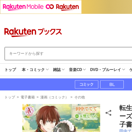
トップ
本・コミック
雑誌
音楽CD
DVD・ブルーレイ
現
トップ
>
電子書籍
>
漫画（コミック）
>
その他
在
地
転
ー
子書
田中て