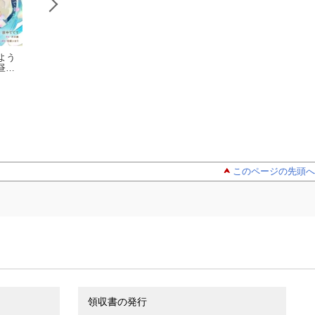
よう
追放令嬢から
追放令嬢から
邪魔者のよ
昼食
の手紙〜かつて愛し
の手紙〜かつて愛し
ですが、王子の昼
です
ていた皆さまへ 私の
マチバリ
ていた皆さまへ 私の
マチバリ
は私が作るようで
田中ててて
定描
ことなどお忘れです
ことなどお忘れです
（３）【電子限定
イラ
か？〜【単話】
か？〜【単話】
き下ろしカラーイ
（２）【期間限定
（１）【期間限定
スト付き】
無料お試し版】
無料お試し版】
このページの先頭へ
領収書の発行