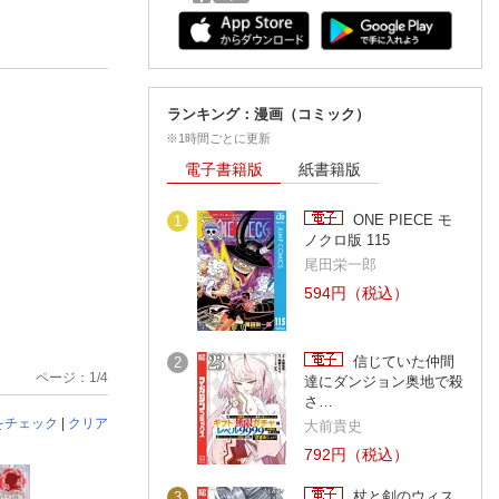
ランキング：漫画（コミック）
※1時間ごとに更新
電子書籍版
紙書籍版
ONE PIECE モ
1
ノクロ版 115
尾田栄一郎
594円（税込）
信じていた仲間
2
ページ：1/4
達にダンジョン奥地で殺
さ…
をチェック
|
クリア
大前貴史
792円（税込）
杖と剣のウィス
3