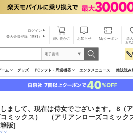
ログイン
楽天会員登録（無料）
買い物かご
お知らせ
Myクーポン
楽天
お気
電子書籍
ゲーム
グッズ
PCソフト・周辺機器
エンタメニュース
雑誌読み
生しまして、現在は侍女でございます。 8（
ズコミックス） （アリアンローズコミックス
籍版]
てて