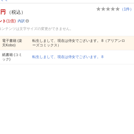
（
1
件）
円
（税込）
ント
1倍
内訳
コンテンツは文字サイズの変更ができません。
電子書籍
(楽
転生しまして、現在は侍女でございます。 8（アリアンロ
天Kobo)
ーズコミックス）
紙書籍
(コミ
転生しまして、現在は侍女でございます。 8
ック)