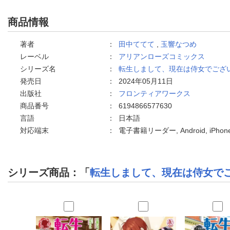
商品情報
著者
：
田中ててて
,
玉響なつめ
レーベル
：
アリアンローズコミックス
シリーズ名
：
転生しまして、現在は侍女でござ
発売日
：
2024年05月11日
出版社
：
フロンティアワークス
商品番号
：
6194866577630
言語
：
日本語
対応端末
：
電子書籍リーダー, Android, iPh
シリーズ商品：「
転生しまして、現在は侍女で