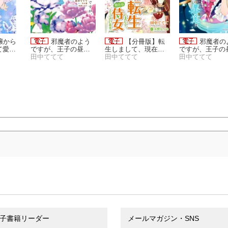
嬢から
邪魔者のよう
【分冊版】転
邪魔者の
て愛し
ですが、王子の昼食
生しまして、現在は
ですが、王子の
 私の
は私が作るようです
田中ててて
侍女でございます。
田中ててて
は私が作るよう
田中ててて
れです
（４）【電子限定描
（アリアンローズコ
（２）【電子限
】
き下ろし付き】
ミックス）
き下ろしカラー
スト付き】
子書籍リーダー
メールマガジン・SNS