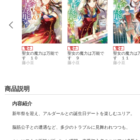
リヤはう
聖女の魔力は万能で
聖女の魔力は万能で
聖女の魔力は
ahliya
す １０
す ９
す １１
re〜/ 7
藤小豆
藤小豆
藤小豆
商品説明
内容紹介
新年祭を迎え、アルダールとの誕生日デートを楽しむユリア。
脳筋公子との遭遇など、多少のトラブルに見舞われつつも、