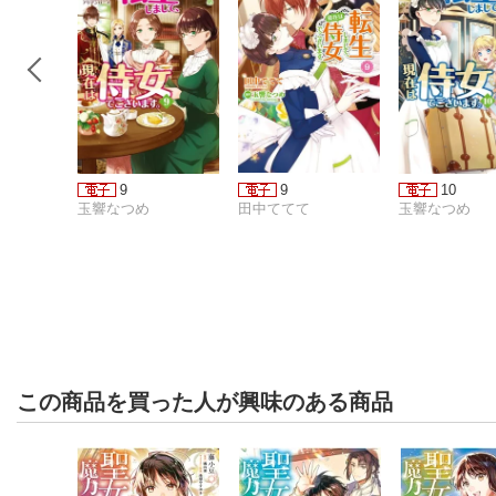
9
9
10
玉響なつめ
田中ててて
玉響なつめ
この商品を買った人が興味のある商品