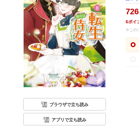
726
6
ポイ
※この
ブラウザで立ち読み
アプリで立ち読み