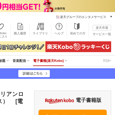
楽天グループのエンタメサービス
電子書籍
楽天市場
楽天Kobo
Kobo
購入履歴
ライブラリ
ヘルプ
初めての方
サービス一覧
本/ゲーム/CD/DVD
に入り
楽天ブックス
雑誌読み放題
楽天マガジン
放題
音楽配信
電子書籍(楽天Kobo)
R18+
音楽配信
楽天ミュージック
動画配信
楽天TV
動画配信ガイド
Rakuten PLAY
アリアンロ
無料テレビ
電子書籍版
） [電
Rチャンネル
チケット