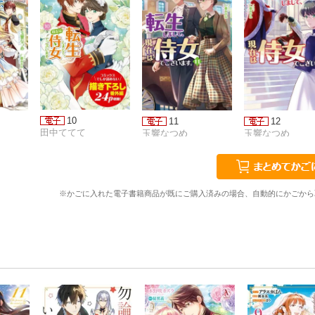
10
11
12
田中ててて
玉響なつめ
玉響なつめ
※かごに入れた電子書籍商品が既にご購入済みの場合、自動的にかごから