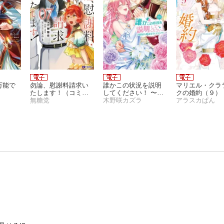
万能で
勿論、慰謝料請求い
誰かこの状況を説明
マリエル・クラ
たします！（コミッ
してください！ 〜契
クの婚約（９）
ク） ： 7
無糖党
約から始まるウェデ
木野咲カズラ
子限定描き下ろ
アラスカぱん
ィング〜 10（アリア
き】
ンローズコミック
ス）【電子限定「ロ
イヤルウェディング
はお断り！」試し読
み付き】