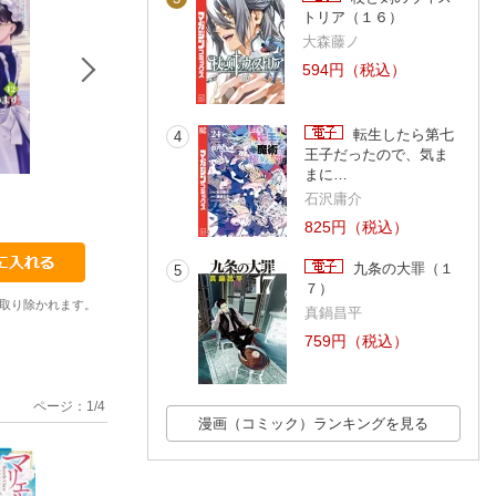
トリア（１６）
大森藤ノ
594円（税込）
転生したら第七
4
王子だったので、気ま
まに…
1
1
1
石沢庸介
玉響なつめ
玉響なつめ
玉響なつめ
825円（税込）
九条の大罪（１
5
７）
取り除かれます。
真鍋昌平
759円（税込）
ページ：
1
/
4
漫画（コミック）ランキングを見る