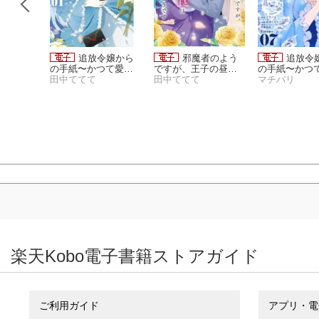
冊版】転
追放令嬢から
邪魔者のよう
追放令
、現在は
の手紙〜かつて愛し
ですが、王子の昼食
の手紙〜かつ
います。
ていた皆さまへ 私の
田中ててて
は私が作るようです
田中ててて
ていた皆さまへ
マチバリ
ことなどお忘れです
（５）【電子限定描
ことなどお忘
か？〜（１）
き下ろし付き】
か？〜【単話
（７）
楽天Kobo電子書籍ストアガイド
ご利用ガイド
アプリ・電