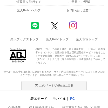
領収書を発行する
ご意見・ご要望
楽天Kobo ヘルプ
お問い合わせ窓口
楽天ブックストップ
楽天Koboトップ
楽天市場トップ
ABJマークは、この電子書店・電子書籍配信サービスが、著作権
者からコンテンツ使用許諾を得た正規版配信サービスであること
を示す登録商標（登録番号 第6091713号）です。詳しくは
［ABJマーク］または［電子出版制作・流通協議会］で検索して
ください。
セール・商品情報は定期的に更新されるため、サイト内の表示価格がページによって異なる場
合がございます。最新の価格は買い物かごでご確認ください。
このページの先頭に戻る
表示モード
モバイル
PC
企業情報
個人情報保護方針
特定商取引法に基づく表記