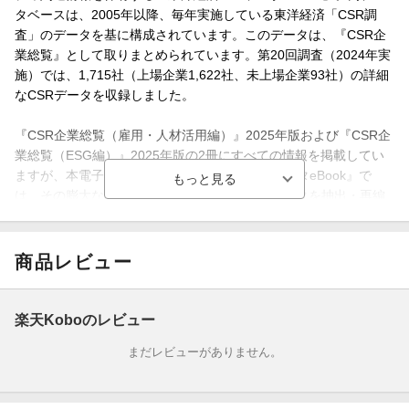
タベースは、2005年以降、毎年実施している東洋経済「CSR調
査」のデータを基に構成されています。このデータは、『CSR企
業総覧』として取りまとめられています。第20回調査（2024年実
施）では、1,715社（上場企業1,622社、未上場企業93社）の詳細
なCSRデータを収録しました。
『CSR企業総覧（雇用・人材活用編）』2025年版および『CSR企
業総覧（ESG編）』2025年版の2冊にすべての情報を掲載してい
ますが、本電子書籍シリーズ『東洋経済CSRデータeBook』で
は、その膨大な掲載情報の中からテーマ別にデータを抽出・再編
集して、お求めやすい価格でご提供しています。
本書では、障害者雇用に関する取り組みをまとめました。収録内
商品レビュー
容は、3年間の障害者雇用実人数・雇用率、障害者雇用率の目標、
特例子会社の設立状況、具体的な取り組み事例など、幅広い情報
を掲載しています。
楽天Koboのレビュー
まだレビューがありません。