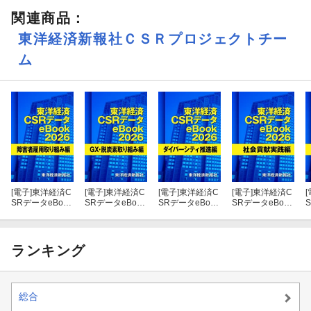
関連商品
：
東洋経済新報社ＣＳＲプロジェクトチー
ム
[電子]
東洋経済C
[電子]
東洋経済C
[電子]
東洋経済C
[電子]
東洋経済C
[
SRデータeBook
SRデータeBook
SRデータeBook
SRデータeBook
2026 障害者雇
2026 GX・脱
2026 ダイバー
2026 社会貢献
用取り組み編
炭素取り組み編
シティ推進編
実践編
ランキング
総合