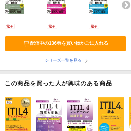
03 ITILとは
04 ITIL 4の書籍体系と概要
05 ITIL 4の主要コンセプト
コラム 目指すはコール数ゼロのサービスデスク
配信中の136巻を買い物かごに入れる
■2章 サービスマネジメントの主要概念
シリーズ一覧を見る
06 登場人物の定義
07 価値とは
この商品を買った人が興味のある商品
08 サービスとは
09 サービス関係とは
コラム ITIL 4はITサービスだけに関係するのか？
■3章 ITIL 4の主要概念１ 4つの側面