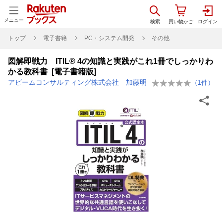
メニュー
トップ
電子書籍
PC・システム開発
その他
図解即戦力 ITIL® 4の知識と実践がこれ1冊でしっかりわ
かる教科書 [電子書籍版]
アビームコンサルティング株式会社 加藤明
（
1
件）