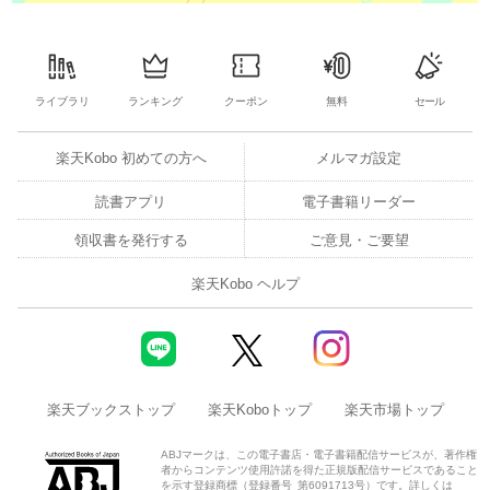
18 価値に着目する（7つの従うべき原則１）
19 現状からはじめる（7つの従うべき原則２）
ライブラリ
ランキング
クーポン
無料
セール
20 フィードバックをもとに反復して進化する（7つの従うべ
き原則３）
楽天Kobo 初めての方へ
メルマガ設定
21 協働し、可視性を高める（7つの従うべき原則４）
読書アプリ
電子書籍リーダー
領収書を発行する
ご意見・ご要望
22 包括的に考え、取り組む（7つの従うべき原則５）
楽天Kobo ヘルプ
23 シンプルにし、実践的にする（7つの従うべき原則６）
24 最適化し、自動化する（7つの従うべき原則７）
25 ガバナンスとは
楽天ブックストップ
楽天Koboトップ
楽天市場トップ
26 サービスバリュー・チェーン（SVC）とは
ABJマークは、この電子書店・電子書籍配信サービスが、著作権
者からコンテンツ使用許諾を得た正規版配信サービスであること
を示す登録商標（登録番号 第6091713号）です。詳しくは