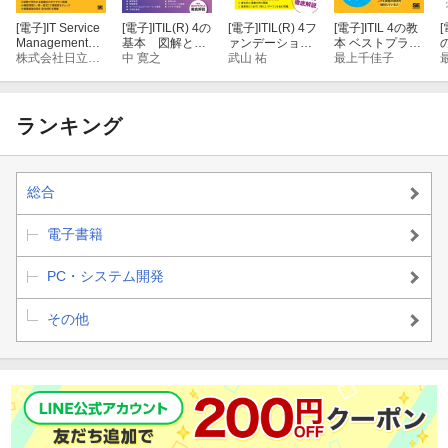
[電子]
IT Service
[電子]
ITIL(R) 4の
[電子]
ITIL(R) 4フ
[電子]
ITIL 4の教
[
10 4つの側面とは
Management教
基本 図解と実
ァンデーション
本 ベストプラク
科書 ITIL 4ファ
株式会社日立ソリューションズ
践
中 寛之
試験対策
武山 祐
ティスで学ぶサ
最上千佳子
ンデーション
ービスマネジメ
11 組織と人材
ントの教科書
ランキング
12 情報と技術
13 パートナとサプライヤ
総合
14 バリューストリームとプロセス
電子書籍
15 外部要因（PESTLE）とは
PC・システム開発
コラム パートナとサプライヤの契約を見直そう
その他
■4章 ITIL 4の主要概念２ SVS
16 サービスバリュー・システム（SVS）とは
17 従うべき原則とは