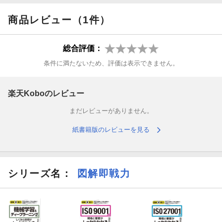
メントのプロが、新しくなったITIL 4の基本と実践法を紹介。豊富
な図解と具体例を交えたわかりやすい解説で、現場で生きる基礎
商品レビュー（1件）
が身につきます。
総合評価：
さらに読者限定の特典として、ITIL 4ファンデーション認定試験の
模擬問題と解説をダウンロード提供。
条件に満たないため、評価は表示できません。
■こんな方におすすめ
楽天Koboのレビュー
ITサービスマネジメントを体系的に学びたい方はもちろんのこ
まだレビューがありません。
と、人気資格の対策をしたい方にもおすすめできる一冊です。
紙書籍版のレビューを見る
■目次
■1章 デジタル時代のITサービスマネジメント
シリーズ名：
図解即戦力
01 デジタル時代とは
02 ITサービスマネジメントとは