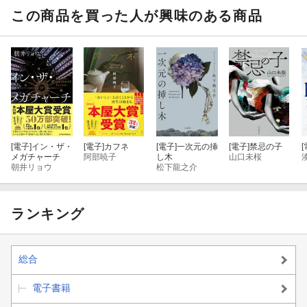
この商品を買った人が興味のある商品
[電子]
イン・ザ・
[電子]
カフネ
[電子]
一次元の挿
[電子]
禁忌の子
[
メガチャーチ
阿部暁子
し木
山口未桜
朝井リョウ
松下龍之介
ランキング
総合
電子書籍