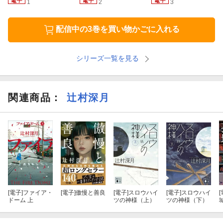
1
2
3
配信中の3巻を買い物かごに入れる
シリーズ一覧を見る
関連商品
：
辻村深月
[電子]
ファイア・
[電子]
傲慢と善良
[電子]
スロウハイ
[電子]
スロウハイ
[
ドーム 上
ツの神様（上）
ツの神様（下）