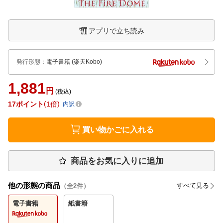
アプリで立ち読み
発行形態
：
電子書籍
(楽天Kobo)
1,881
円
(税込)
17
ポイント
1倍
内訳
買い物かごに入れる
商品をお気に入りに追加
他の形態の商品
すべて見る
（全
2
件）
電子書籍
紙書籍