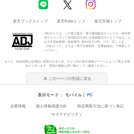
楽天ブックストップ
楽天Koboトップ
楽天市場トップ
ABJマークは、この電子書店・電子書籍配信サービスが、著作権
者からコンテンツ使用許諾を得た正規版配信サービスであること
を示す登録商標（登録番号 第6091713号）です。詳しくは
［ABJマーク］または［電子出版制作・流通協議会］で検索して
ください。
セール・商品情報は定期的に更新されるため、サイト内の表示価格がページによって異なる場
合がございます。最新の価格は買い物かごでご確認ください。
このページの先頭に戻る
表示モード
モバイル
PC
企業情報
個人情報保護方針
特定商取引法に基づく表記
サステナビリティ