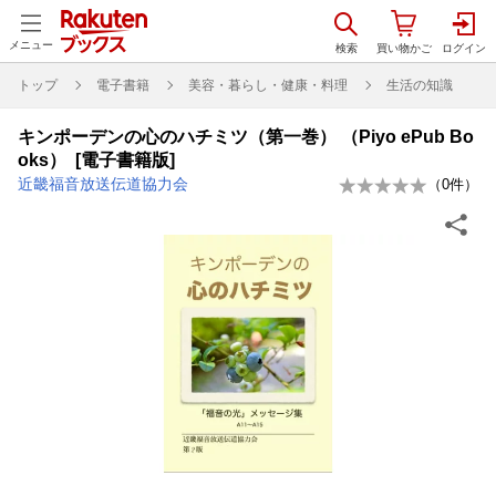
メニュー
トップ
電子書籍
美容・暮らし・健康・料理
生活の知識
キンポーデンの心のハチミツ（第一巻） （Piyo ePub Bo
oks） [電子書籍版]
近畿福音放送伝道協力会
（
0
件）