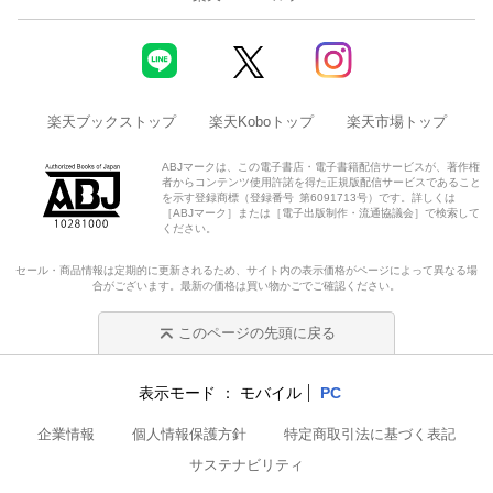
楽天ブックストップ
楽天Koboトップ
楽天市場トップ
ABJマークは、この電子書店・電子書籍配信サービスが、著作権
者からコンテンツ使用許諾を得た正規版配信サービスであること
を示す登録商標（登録番号 第6091713号）です。詳しくは
［ABJマーク］または［電子出版制作・流通協議会］で検索して
ください。
セール・商品情報は定期的に更新されるため、サイト内の表示価格がページによって異なる場
合がございます。最新の価格は買い物かごでご確認ください。
このページの先頭に戻る
表示モード
モバイル
PC
企業情報
個人情報保護方針
特定商取引法に基づく表記
サステナビリティ