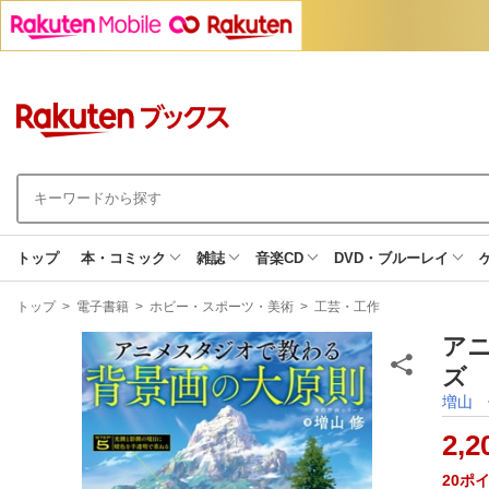
トップ
本・コミック
雑誌
音楽CD
DVD・ブルーレイ
現
トップ
>
電子書籍
>
ホビー・スポーツ・美術
>
工芸・工作
在
地
ア
ズ 
増山 
2,2
20
ポ