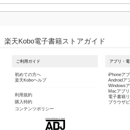
小さき足跡を
図説 メイドイ
秘恋
楽天Kobo電子書籍ストアガイド
いだいて
ンアビス 探窟記録
増山修
増山修
【電子特典付き】
つくしあきひと
ご利用ガイド
アプリ・電
初めての方へ
iPhoneア
楽天Koboヘルプ
Android
Windows
Macアプリ
利用規約
電子書籍リ
購入特約
ブラウザビ
コンテンツポリシー