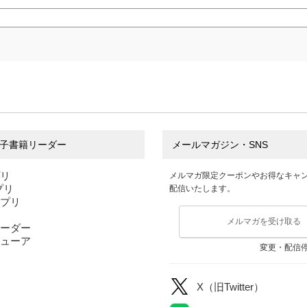
中小企業の事
業承継戦略 第３版
今仲清
子書籍リーダー
メールマガジン・SNS
プリ
メルマガ限定クーポンやお得なキャ
アプリ
配信いたします。
アプリ
メルマガを受け取る
ーダー
ューア
変更・配信
X（旧Twitter）