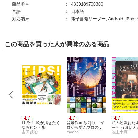
商品番号
：
4339189700300
言語
：
日本語
対応端末
：
電子書籍リーダー, Android, iPh
この商品を買った人が興味のある商品
りやす
TIPS！ 絵が描きたく
背景作画 改訂版 ゼ
絵の勉強おた
つながり
なるヒント集
ロから学ぶプロの
ート うまい人
ょう
吉田誠治
技 神技作画シリー
mocha
コツ見つけた
池上幸輝
ズ
ト上達法