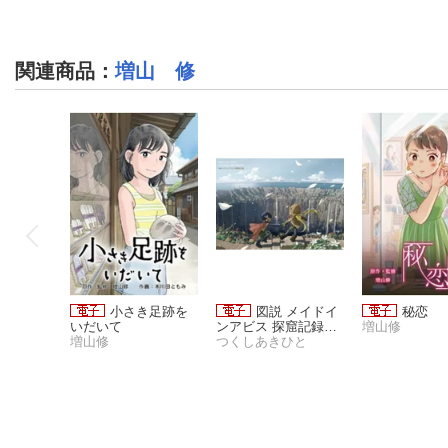
関連商品
：
増山 修
小さき足跡を
図説 メイドイ
秘恋
いだいて
ンアビス 探窟記録
増山修
増山修
【電子特典付き】
つくしあきひと