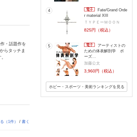
Fate/Grand Orde
4
r material XIII
ＴＹＰＥーＭＯＯＮ
825円（税込）
名作・話題作を
アーティストの
5
トからタッチま
ための体表解剖学 ポ
ーズ…
す。
加藤公太
3,960円（税込）
ホビー・スポーツ・美術ランキングを見る
る（
1
件）
/
書く