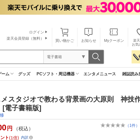
ログイン
楽天会員登録（無料）
買い物かご
お知らせ
Myクーポン
楽天
お気
電子書籍
ゲーム
グッズ
PCソフト・周辺機器
エンタメニュース
雑誌読み
ニメスタジオで教わる背景画の大原則 神技
[電子書籍版]
修
00
（
1
件）
円
（税込）
イント
1倍
内訳