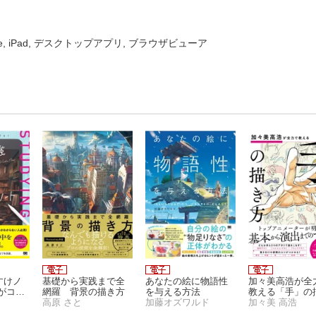
one, iPad, デスクトップアプリ, ブラウザビューア
すけノ
基礎から実践まで全
あなたの絵に物語性
加々美高浩が全
がコツ
網羅 背景の描き方
を与える方法
教える「手」の
イラス
高原 さと
加藤オズワルド
方
加々美 高浩