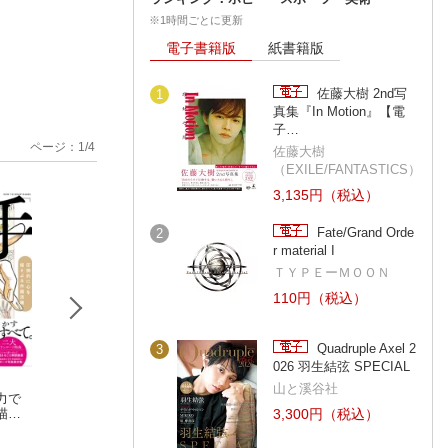
※1時間ごとに更新
電子書籍版
紙書籍版
佐藤大樹 2nd写
1
真集『In Motion』【電
子…
ページ：
1
/
4
佐藤大樹
（EXILE/FANTASTICS）
3,135円（税込）
Fate/Grand Orde
2
r material I
ＴＹＰＥーＭＯＯＮ
110円（税込）
Quadruple Axel 2
3
026 羽生結弦 SPECIAL
山と溪谷社
力で
スカルプターのため
色と光マスターガイ
ポーズの美術解剖
描き
の美術解剖学
ド イラスト上達の
加藤 公太
3,300円（税込）
アルディス・ザリンス
ための理論と実践