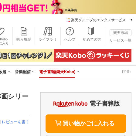
楽天グループのエンタメサービス
電子書籍
楽天市場
楽天Kobo
Kobo
購入履歴
ライブラリ
ヘルプ
初めての方
サービス一覧
本/ゲーム/CD/DVD
に入り
楽天ブックス
雑誌読み放題
楽天マガジン
放題
音楽配信
電子書籍(楽天Kobo)
R18+
音楽配信
楽天ミュージック
動画配信
楽天TV
作画シリー
動画配信ガイド
電子書籍版
Rakuten PLAY
無料テレビ
|
レビューを書く
Rチャンネル
買い物かごに入れる
チケット