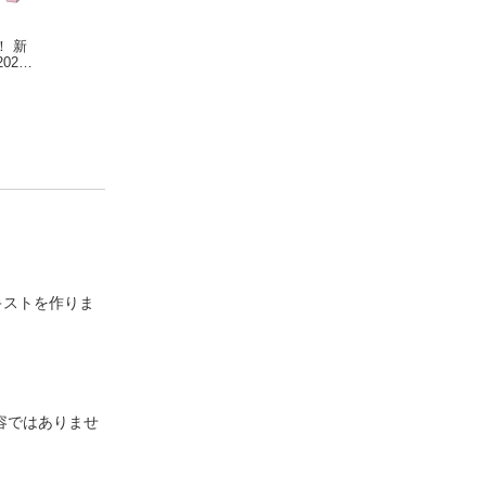
！ 新
たった1秒で仕事が片
仕事のできる人がや
ロッカショ 2万40
024
づくExcel自動化の教
っている減らす習慣
年後の地球へのメ
科書 【改訂第3版】
吉田拳
中村一也
セージ
ＳＴ
キストを作りま
容ではありませ