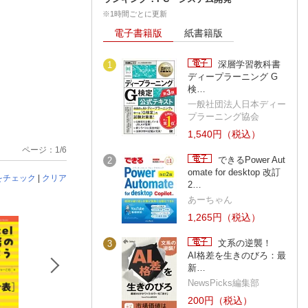
※1時間ごとに更新
電子書籍版
紙書籍版
深層学習教科書
1
ディープラーニング G
検…
一般社団法人日本ディー
プラーニング協会
1,540円（税込）
ページ：1/6
できるPower Aut
2
omate for desktop 改訂
をチェック
|
クリア
2…
あーちゃん
1,265円（税込）
文系の逆襲！
3
AI格差を生きのびろ：最
新…
NewsPicks編集部
200円（税込）