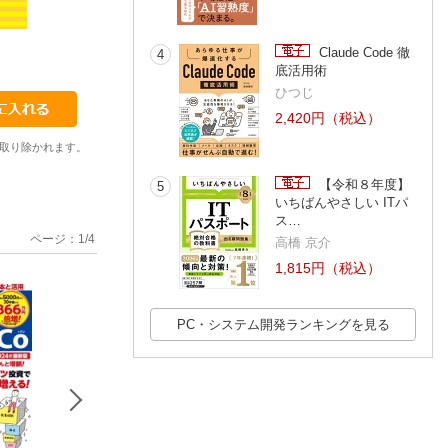
Claude Code 徹
4
にゃーこむ
市岡 和之
にゃーこむ
底活用術
ひつじ
2,420円（税込）
取り除かれます。
【令和８年度】
5
いちばんやさしい ITパ
ス…
ページ：
1
/
4
高橋 京介
1,815円（税込）
PC・システム開発ランキングを見る