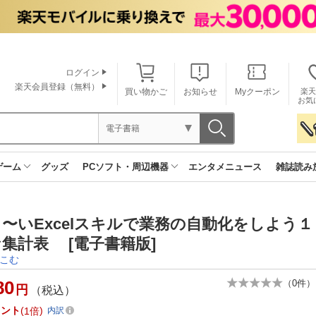
ログイン
楽天会員登録（無料）
買い物かご
お知らせ
Myクーポン
楽天
お気
電子書籍
ゲーム
グッズ
PCソフト・周辺機器
エンタメニュース
雑誌読み
〜いExcelスキルで業務の自動化をしよう
集計表 [電子書籍版]
こむ
80
（
0
件）
円
（税込）
イント
1倍
内訳