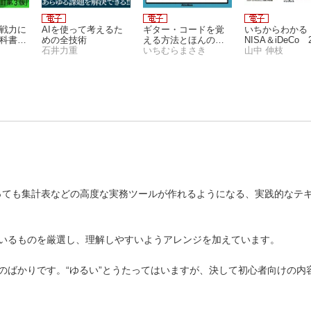
即戦力に
AIを使って考えるた
ギター・コードを覚
いちからわかる
教科書
めの全技術
える方法とほんの少
NISA＆iDeCo 2
石井力重
しの理論
いちむらまさき
年最新版
山中 伸枝
あっても集計表などの高度な実務ツールが作れるようになる、実践的なテ
いるものを厳選し、理解しやすいようアレンジを加えています。
のばかりです。“ゆるい”とうたってはいますが、決して初心者向けの内