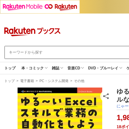
トップ
本・コミック
雑誌
音楽CD
DVD・ブルーレイ
現
トップ
>
電子書籍
>
PC・システム開発
>
その他
在
地
ゆる
ルな
にゃー
1,9
18
ポ