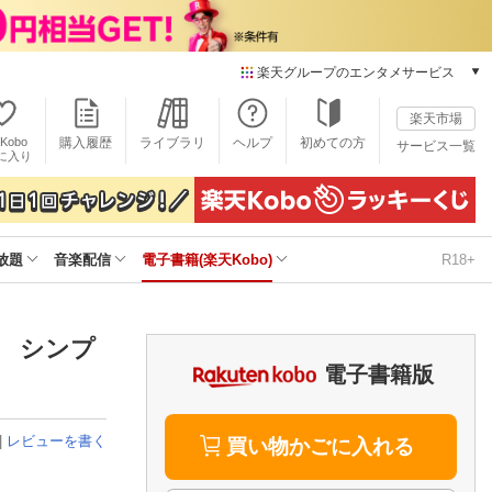
楽天グループのエンタメサービス
電子書籍
楽天市場
楽天Kobo
Kobo
購入履歴
ライブラリ
ヘルプ
初めての方
サービス一覧
本/ゲーム/CD/DVD
に入り
楽天ブックス
雑誌読み放題
楽天マガジン
放題
音楽配信
電子書籍(楽天Kobo)
R18+
音楽配信
楽天ミュージック
動画配信
楽天TV
１ シンプ
動画配信ガイド
電子書籍版
Rakuten PLAY
無料テレビ
|
レビューを書く
Rチャンネル
買い物かごに入れる
チケット