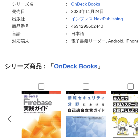
シリーズ名
：
OnDeck Books
発売日
：
2023年11月24日
出版社
：
インプレス NextPublishing
商品番号
：
4694295602440
言語
：
日本語
対応端末
：
電子書籍リーダー, Android, iPho
シリーズ商品：「
OnDeck Books
」