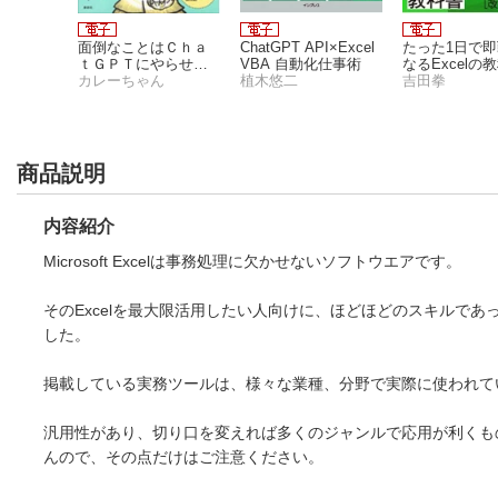
と楽しく
面倒なことはＣｈａ
ChatGPT API×Excel
たった1日で
適化大
ｔＧＰＴにやらせよ
VBA 自動化仕事術
なるExcelの
タイムに
う
カレーちゃん
植木悠二
【改訂第3版】
吉田拳
ティンで
1日」を
商品説明
内容紹介
Microsoft Excelは事務処理に欠かせないソフトウエアです。
そのExcelを最大限活用したい人向けに、ほどほどのスキルで
した。
掲載している実務ツールは、様々な業種、分野で実際に使われて
汎用性があり、切り口を変えれば多くのジャンルで応用が利くも
んので、その点だけはご注意ください。