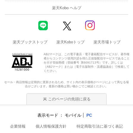
楽天Kobo ヘルプ
楽天ブックストップ
楽天Koboトップ
楽天市場トップ
ABJマークは、この電子書店・電子書籍配信サービスが、著作権
者からコンテンツ使用許諾を得た正規版配信サービスであること
を示す登録商標（登録番号 第6091713号）です。詳しくは
［ABJマーク］または［電子出版制作・流通協議会］で検索して
ください。
セール・商品情報は定期的に更新されるため、サイト内の表示価格がページによって異なる場
合がございます。最新の価格は買い物かごでご確認ください。
このページの先頭に戻る
表示モード
モバイル
PC
企業情報
個人情報保護方針
特定商取引法に基づく表記