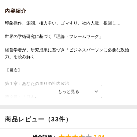
内容紹介
印象操作、派閥、権力争い、ゴマすり、社内人脈、根回し…
世界の学術研究に基づく「理論・フレームワーク」
経営学者が、研究成果に基づき「ビジネスパーソンに必要な政治
力」を読み解く
【目次】
第１章：あなたの周りの社内政治
第２章：「日本だけ」ではない社内政治
第３章：そもそも社内政治とは？
商品レビュー（33件）
第４章：リーダーシップとしての社内政治
3.84