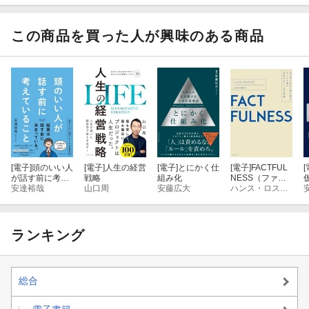
ント
くアイデアノー
ト
この商品を買った人が興味のある商品
[電子]
頭のいい人
[電子]
人生の経営
[電子]
とにかく仕
[電子]
FACTFUL
[
が話す前に考え
戦略
組み化
NESS（ファク
ていること
安達裕哉
山口周
安藤広大
トフルネス）10
ハンス・ロスリング
の思い込みを乗
り越え、データ
を基に世界を正
しく見る習慣
ランキング
総合