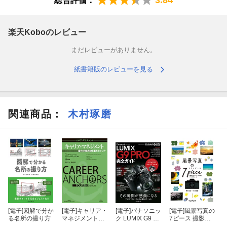
総合評価：
第５章：ビジネスパーソンに必要な政治力
第６章：社内政治を分析する
楽天Koboのレビュー
まだレビューがありません。
紙書籍版のレビューを見る
関連商品
：
木村琢磨
[電子]
図解で分か
[電子]
キャリア・
[電子]
パナソニッ
[電子]
風景写真の
る名所の撮り方
マネジメント
ク LUMIX G9 P
7ピース 撮影イ
セルフアセスメ
RO 完全ガイド
メージがひらめ