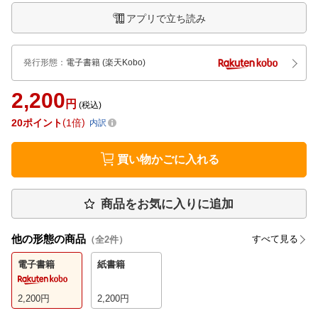
アプリで立ち読み
発行形態
：
電子書籍
(楽天Kobo)
2,200
円
(税込)
20
ポイント
1倍
内訳
買い物かごに入れる
商品をお気に入りに追加
他の形態の商品
すべて見る
（全
2
件）
電子書籍
紙書籍
2,200
円
2,200
円