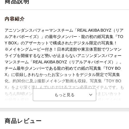
商品説明
内容紹介
アニソンダンスパフォーマンスチーム「REAL AKIBA BOYZ（リア
ルアキバボーイズ）」の最年少メンバー・龍の初の紙写真集『TO
Y BOX』のアザーカットで構成されたデジタル限定の写真集！
※メイキングムービー付き！日本武道館や東京体育館でワンマン
ライブを開催するなど勢いが止まらないアニソンダンスパフォー
マンスチーム「REAL AKIBA BOYZ（リアルアキバボーイズ）」。
チーム最年少メンバーである龍の初めての紙の写真集『TOY BO
X』に収録しきれなかったお宝ショットをデジタル限定で写真集
化。約30分に及ぶ撮影メイキング動画も収録。写真集『TOY BO
X』をより深く楽しんでいただけるファン必見のアイテムです。も
ちろんRABメンバーやタッグを組む勇太との仲むつまじいカット
や映像も収録。まぶしすぎる龍のきらめきを存分に感じてくださ
い！
商品レビュー