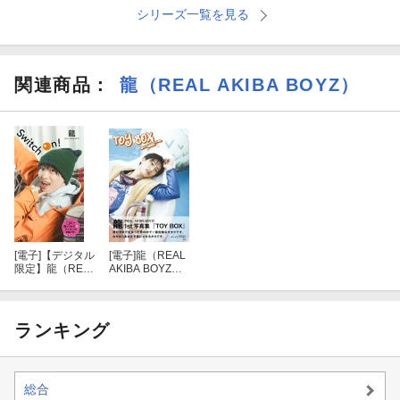
シリーズ一覧を見る
関連商品
：
龍（REAL AKIBA BOYZ）
[電子]
【デジタル
[電子]
龍（REAL
限定】龍（REA
AKIBA BOYZ）1
L AKIBA BOY
st写真集「TOY
Z）写真集「Swit
BOX」
ch On！」
ランキング
総合