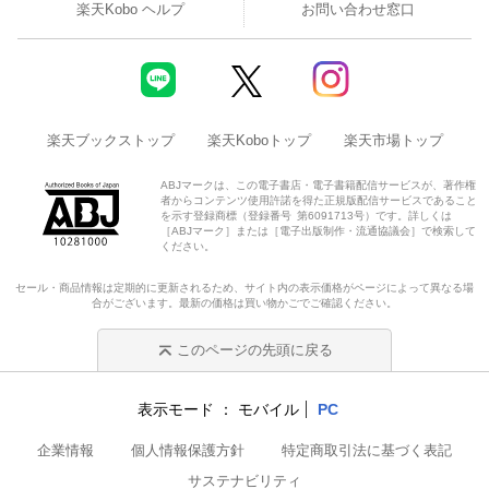
楽天Kobo ヘルプ
お問い合わせ窓口
楽天ブックストップ
楽天Koboトップ
楽天市場トップ
ABJマークは、この電子書店・電子書籍配信サービスが、著作権
者からコンテンツ使用許諾を得た正規版配信サービスであること
を示す登録商標（登録番号 第6091713号）です。詳しくは
［ABJマーク］または［電子出版制作・流通協議会］で検索して
ください。
セール・商品情報は定期的に更新されるため、サイト内の表示価格がページによって異なる場
合がございます。最新の価格は買い物かごでご確認ください。
このページの先頭に戻る
表示モード
モバイル
PC
企業情報
個人情報保護方針
特定商取引法に基づく表記
サステナビリティ