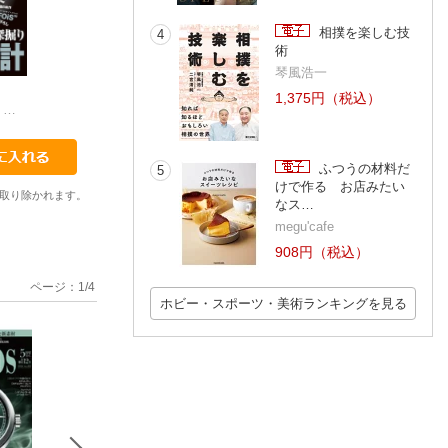
相撲を楽しむ技
4
術
琴風浩一
140
141
142
1,375円（税込）
株式会社シーズ・ファクトリー
株式会社シーズ・ファクトリー
株式会社シーズ・ファ
株式会社シーズ・ファクトリー
ふつうの材料だ
5
けで作る お店みたい
取り除かれます。
なス…
megu'cafe
908円（税込）
ページ：
1
/
4
ホビー・スポーツ・美術ランキングを見る