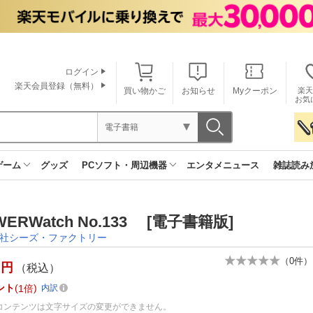
ログイン
楽天会員登録（無料）
買い物かご
お知らせ
Myクーポン
楽天
お気
電子書籍
ゲーム
グッズ
PCソフト・周辺機器
エンタメニュース
雑誌読み
WERWatch No.133 [電子書籍版]
社シーズ・ファクトリー
（
0
件）
円
（税込）
ント
1倍
内訳
コンテンツは文字サイズの変更ができません。