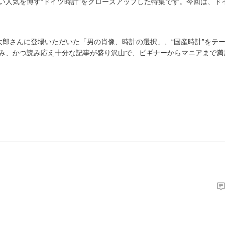
い人気を博す“ドイツ時計”をクローズアップした特集です。今回は、ド
太郎さんに登場いただいた「男の肖像、時計の選択」、“国産時計”をテ
み、かつ読み応え十分な記事が盛り沢山で、ビギナーからマニアまで満