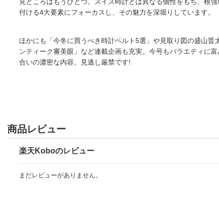
見どころはもうひとつ。スイス時計とは異なる個性をもち、根強
付ける4大要素にフォーカスし、その魅力を深堀りしています。
ほかにも「今冬に買うべき時計ベルト5選」や見取り図の盛山晋
ンティーク審美眼」など連載企画も充実。今号もバラエティに富
合いの濃密な内容。見逃し厳禁です!
商品レビュー
楽天Koboのレビュー
まだレビューがありません。