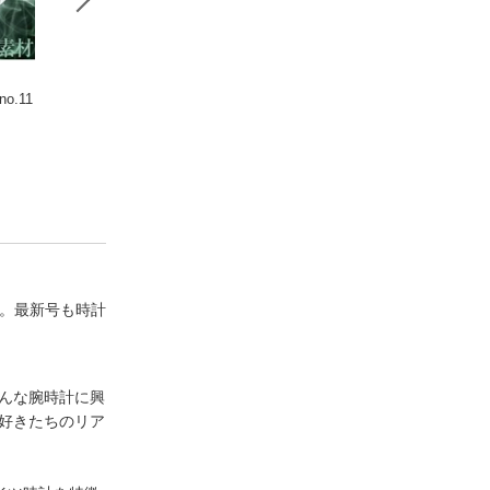
o.11
クロノス日本版 no.10
クロノス日本版 no.10
クロノス日本版 no
9
8
6
"。最新号も時計
どんな腕時計に興
計好きたちのリア