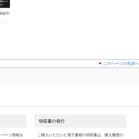
atch
オールドムー
LowBEAT No.2
ヴィンテー
ヴメントBook No.1〜
7
市場で再評価され
株式会社シーズ・ファクトリー
4［合本版］
株式会社シーズ・ファクトリー
株式会社シーズ・ファクトリー
昭和レトロ世代の
株式
時計たち
このページの先頭へ
領収書の発行
ンペーン情報を
ご購入いただいた電子書籍の領収書は、購入履歴の