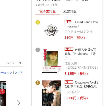
※1時間ごとに更新
電子書籍版
紙書籍版
Fate/Grand Orde
1
r material I
ＴＹＰＥーＭＯＯＮ
110円（税込）
佐藤大樹 2nd写
2
真集『In Motion』【電
子…
ページ：1/11
佐藤大樹
（EXILE/FANTASTICS）
をチェック
|
クリア
3,135円（税込）
Quadruple Axel 2
3
026 羽生結弦 SPECIAL
山と溪谷社
3,300円（税込）