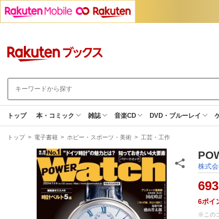
トップ
本・コミック
雑誌
音楽CD
DVD・ブルーレイ
現
トップ
>
電子書籍
>
ホビー・スポーツ・美術
>
工芸・工作
在
地
PO
株式会
693
6
ポイ
※この