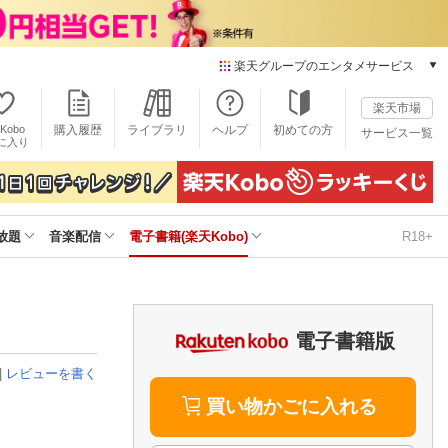
楽天グループのエンタメサービス
電子書籍
楽天市場
楽天Kobo
Kobo
購入履歴
ライブラリ
ヘルプ
初めての方
サービス一覧
本/ゲーム/CD/DVD
に入り
楽天ブックス
雑誌読み放題
楽天マガジン
放題
音楽配信
電子書籍(楽天Kobo)
R18+
音楽配信
楽天ミュージック
動画配信
楽天TV
動画配信ガイド
電子書籍版
Rakuten PLAY
|
レビューを書く
無料テレビ
Rチャンネル
買い物かごに入れる
チケット