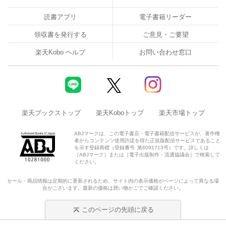
いて・路地裏について・昼の街並み・雨の夜景 ...ほか
読書アプリ
電子書籍リーダー
〈プロフィール〉
領収書を発行する
ご意見・ご要望
吉田誠治
楽天Kobo ヘルプ
お問い合わせ窓口
イラストレーター。PCゲームメーカー勤務を経て2003年よりフリ
ー。背景グラフィッカーとして多数のゲーム制作に携わるほか、
近年はイラストレーターとして書籍や雑誌の装画なども手掛け
る。代表作に『神学校』背景、『美しい情景イラストレーショ
楽天ブックストップ
楽天Koboトップ
楽天市場トップ
ン』装画、『月刊 建築知識』装画、『東京ゲームショウVR202
3』メインビジュアル など。著書として『ものがたりの家 -吉田誠
ABJマークは、この電子書店・電子書籍配信サービスが、著作権
治 美術設定集-』（パイインターナショナル）、『吉田誠治作品集
者からコンテンツ使用許諾を得た正規版配信サービスであること
を示す登録商標（登録番号 第6091713号）です。詳しくは
＆パース徹底テクニック』（玄光社）がある。
［ABJマーク］または［電子出版制作・流通協議会］で検索して
ください。
セール・商品情報は定期的に更新されるため、サイト内の表示価格がページによって異なる場
合がございます。最新の価格は買い物かごでご確認ください。
このページの先頭に戻る