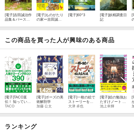
プロがどう描き出し、どう仕上げるのか、実際の作業工程が動画
で確認できます！
[電子]
吉田誠治作
[電子]
ものがたり
[電子]
60^3
[電子]
妖精調査日
[
品集＆パース徹
の家ー吉田誠治
記
〈こんな方にオススメ〉
底テクニック
美術設定集ー
・「あと一歩」作品の完成度を上げたい方
この商品を買った人が興味のある商品
・背景とキャラクターの組み合わせに悩んでいる方
・イラストの配色や塗り方に悩んでいる方
・イラストレーター、アニメーター、グラフィッカー
・始めたばかりの初心者から、ハイアマチュア・プロクラスの上
級者まで
[電子]
TACO直
[電子]
ポーズの美
[電子]
一枚の絵で
[電子]
絵の勉強お
[
伝！ 知っている
術解剖学
ストーリーを伝
たすけノート う
だけで劇的に上
TACO
加藤 公太
える方法 ビジュ
大津 卓也
まい人がコツコ
池上幸輝
〈本書の内容〉
達する 人体ドロ
アルストーリー
ツ見つけたイラ
ーイングのコツ
テリングの基礎
スト上達法
390
から応用まで
⚫︎パース
ランキング