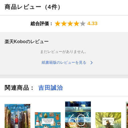
パースを使わない背景、身の回りの色々なモノの描き方、遠近感
商品レビュー（4件）
の表現、色選び、面の捉え方、塗りの基本…などなど。
4.33
総合評価：
すぐに使えるテクから、イラストの完成度を上げるちょっとした
コツ、コアな応用知識まで、この1冊にまとめました。
楽天Koboのレビュー
各項目は1〜4ページの短いヒント形式なので、どこから読んでも
OK。
まだレビューがありません。
わかりやすく丁寧な解説で、イラスト初心者から上級者まで活用
紙書籍版のレビューを見る
できます。
自分に真似しやすい描き方を、どれでも好きなように取り入れて
みてください。
関連商品
：
吉田誠治
常識の範囲内であれば、模写をSNSにアップするのもOKです！
さらに、一部作例の「メイキング動画」のダウンロードURLも掲
載。