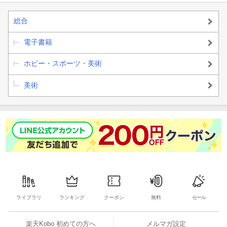
・パースを使わない背景・投影図法・アイレベルの考え方・パー
スの基本・1点透視・2点透視・3点透視・魚眼パース・パノラマパ
総合
ース・人物とパース・風景画のパース・画角と絵の印象・人間の
見ている世界・間違えやすいパース ...ほか
電子書籍
●描写
ホビー・スポーツ・美術
・陰影の基本・順光・逆光・完成度を高く見せるコツ・色の決め
美術
方・木漏れ日のしくみ・表面下散乱について・絵に物語を与える
には・「見せ場」のつくり方・タンジェント（接線）に注意・重
ねるテクニック・「透明感」の正体・「抜け感」が空間をつく
る・構図いろいろ ...ほか
⚫︎資料
・建物の基本要素・いろいろな建物・いろいろな窓・本棚のヒン
ト・里山の風景・時間や天候による変化・照明の明るさ ...ほか
ライブラリ
ランキング
クーポン
無料
セール
⚫︎メイキング
・厚塗りの基本・雲について・水について・森について・山につ
楽天Kobo 初めての方へ
メルマガ設定