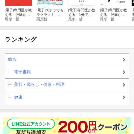
[電子]
専門医が教
[電子]
ズボラでも
[電子]
専門医が教
[電子]
専門医が教
[
第3章 糖・酒・薬を減らして肝臓をいたわる
える 肝臓から
ラクラク！ １
える 1分で肝
える 肝臓から
脂肪を落とす7
尾形 哲
週間で脂肪肝は
栗原毅
臓から脂肪が落
尾形 哲
脂肪を落とす食
尾形 哲
日間実践レシピ
スッキリよくな
ちる食べ方決定
事術【増補改訂
第4章 腸をきれいにして肝臓をいたわる
る
版
版】
ランキング
第5章 筋肉を増やして肝臓をいたわる
エピローグ 肝臓をいたわる生き方
総合
電子書籍
美容・暮らし・健康・料理
健康