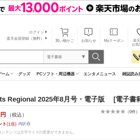
ログイン
楽天会員登録（無料）
買い物かご
お知らせ
Myクーポン
楽天
お気
電子書籍
ゲーム
グッズ
PCソフト・周辺機器
エンタメニュース
雑誌読み
ets Regional 2025年8月号・電子版 [電子書
（
0
件）
円
（税込）
ント
1倍
内訳
コンテンツは文字サイズの変更ができません。