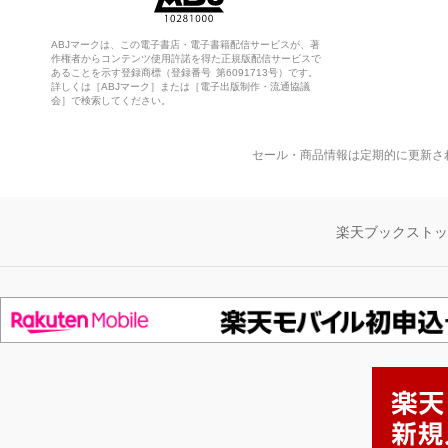
ABJマークは、この電子書店・電子書籍配信サービスが、著
作権者からコンテンツ使用許諾を得た正規版配信サービスで
あることを示す登録商標（登録番号 第6091713号）です。
詳しくは［ABJマーク］または［電子出版制作・流通協議
会］で検索してください。
セール・商品情報は定期的に更新さ
楽天ブックスト