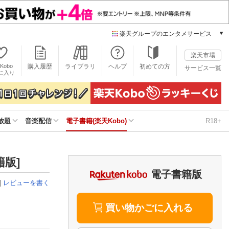
楽天グループのエンタメサービス
電子書籍
楽天市場
楽天Kobo
Kobo
購入履歴
ライブラリ
ヘルプ
初めての方
サービス一覧
本/ゲーム/CD/DVD
に入り
楽天ブックス
雑誌読み放題
楽天マガジン
放題
音楽配信
電子書籍(楽天Kobo)
R18+
音楽配信
楽天ミュージック
動画配信
楽天TV
籍版]
動画配信ガイド
電子書籍版
Rakuten PLAY
|
レビューを書く
無料テレビ
Rチャンネル
買い物かごに入れる
チケット