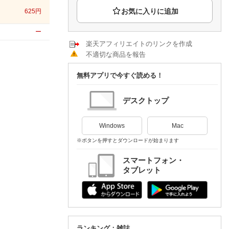
楽天チケット
625
円
エンタメニュース
推し楽
ー
楽天アフィリエイトのリンクを作成
不適切な商品を報告
無料アプリで今すぐ読める！
デスクトップ
Windows
Mac
※ボタンを押すとダウンロードが始まります
スマートフォン・
タブレット
ランキング：雑誌