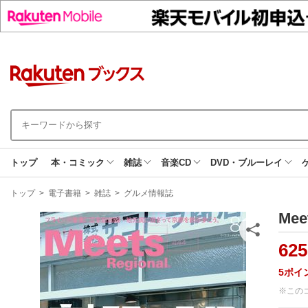
トップ
本・コミック
雑誌
音楽CD
DVD・ブルーレイ
現
トップ
>
電子書籍
>
雑誌
>
グルメ情報誌
在
地
Me
625
5
ポイ
※この