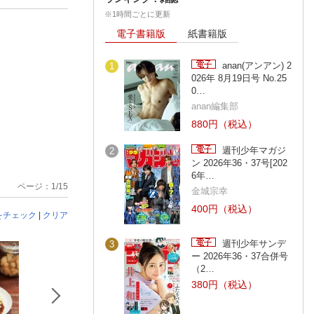
※1時間ごとに更新
電子書籍版
紙書籍版
anan(アンアン) 2
1
026年 8月19日号 No.25
0…
anan編集部
880円（税込）
週刊少年マガジ
2
ン 2026年36・37号[202
6年…
ページ：1/15
金城宗幸
400円（税込）
をチェック
|
クリア
週刊少年サンデ
3
ー 2026年36・37合併号
（2…
380円（税込）