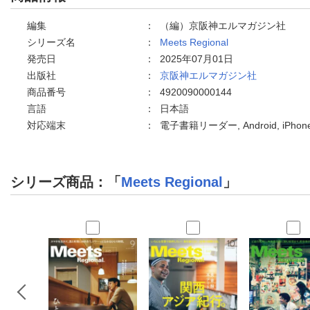
編集
：
（編）京阪神エルマガジン社
シリーズ名
：
Meets Regional
発売日
：
2025年07月01日
出版社
：
京阪神エルマガジン社
商品番号
：
4920090000144
言語
：
日本語
対応端末
：
電子書籍リーダー, Android, iPh
シリーズ商品：「
Meets Regional
」