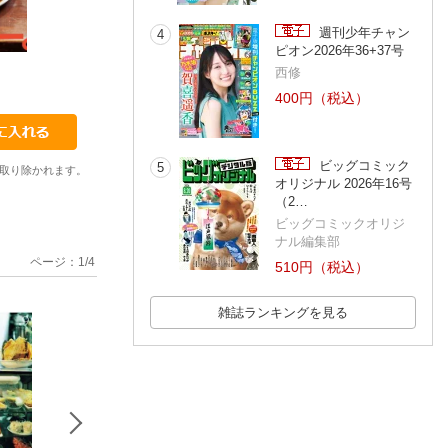
週刊少年チャン
4
ピオン2026年36+37号
80
81
82
西修
400円（税込）
ビッグコミック
5
取り除かれます。
オリジナル 2026年16号
（2…
ビッグコミックオリジ
ナル編集部
ページ：
1
/
4
510円（税込）
雑誌ランキングを見る