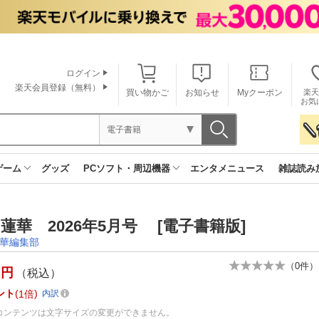
ログイン
楽天会員登録（無料）
買い物かご
お知らせ
Myクーポン
楽天
お気
電子書籍
ゲーム
グッズ
PCソフト・周辺機器
エンタメニュース
雑誌読み
蓮華 2026年5月号 [電子書籍版]
華編集部
（
0
件）
円
（税込）
ント
1倍
内訳
コンテンツは文字サイズの変更ができません。