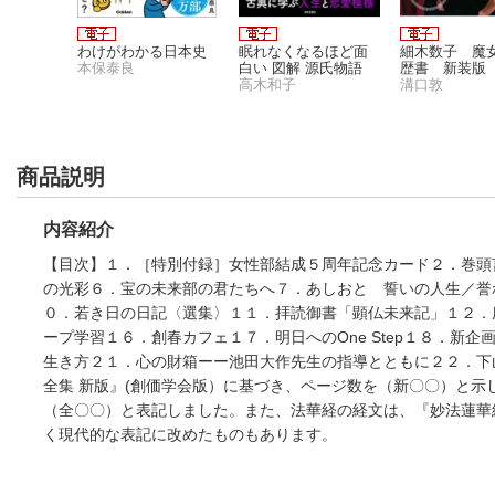
わけがわかる日本史
眠れなくなるほど面
細木数子 魔
本保泰良
白い 図解 源氏物語
歴書 新装版
高木和子
溝口敦
商品説明
内容紹介
【目次】１．［特別付録］女性部結成５周年記念カード２．巻頭
の光彩６．宝の未来部の君たちへ７．あしおと 誓いの人生／誉れ
０．若き日の日記〈選集〉１１．拝読御書「顕仏未来記」１２．
ープ学習１６．創春カフェ１７．明日へのOne Step１８．新企
わけがわかる日本史
眠れなくなるほど面
細木数子 魔
本保泰良
白い 図解 源氏物語
歴書 新装版
生き方２１．心の財箱ーー池田大作先生の指導とともに２２．下
高木和子
溝口敦
全集 新版』(創価学会版）に基づき、ページ数を（新〇〇）と示
（全〇〇）と表記しました。また、法華経の経文は、『妙法蓮華
く現代的な表記に改めたものもあります。