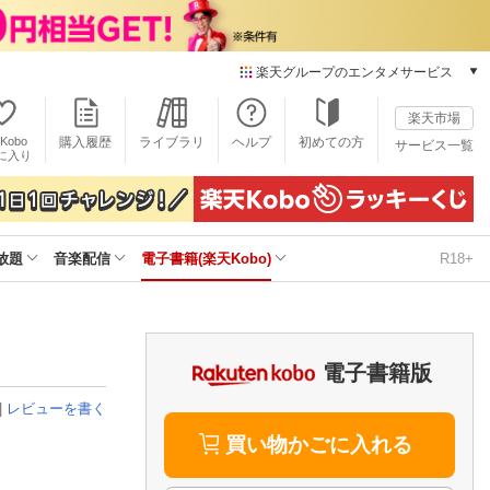
楽天グループのエンタメサービス
電子書籍
楽天市場
楽天Kobo
Kobo
購入履歴
ライブラリ
ヘルプ
初めての方
サービス一覧
本/ゲーム/CD/DVD
に入り
楽天ブックス
雑誌読み放題
楽天マガジン
放題
音楽配信
電子書籍(楽天Kobo)
R18+
音楽配信
楽天ミュージック
動画配信
楽天TV
動画配信ガイド
電子書籍版
Rakuten PLAY
|
レビューを書く
無料テレビ
Rチャンネル
買い物かごに入れる
チケット