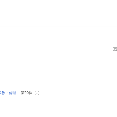
宗教・倫理
：第90位（↓）