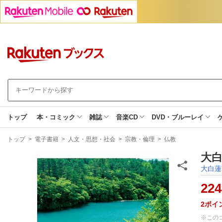
トップ
本・コミック
雑誌
音楽CD
DVD・ブルーレイ
現
トップ
>
電子書籍
>
人文・思想・社会
>
宗教・倫理
>
仏教
在
地
大白
大白蓮
224
2
ポイ
※この