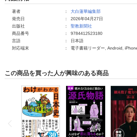
著者
：
大白蓮華編集部
発売日
：
2026年04月27日
出版社
：
聖教新聞社
商品番号
：
9784412523180
言語
：
日本語
対応端末
：
電子書籍リーダー, Android, iPh
この商品を買った人が興味のある商品