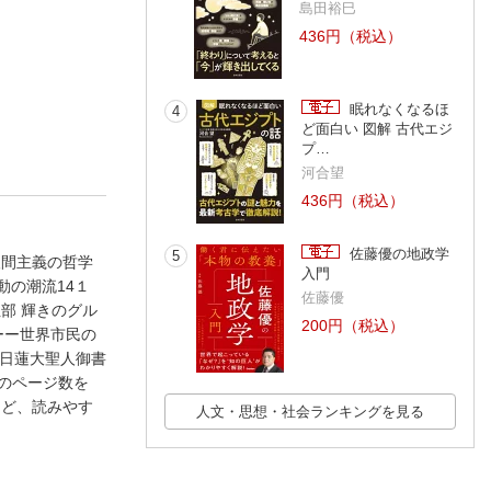
島田裕巳
436円（税込）
眠れなくなるほ
4
ど面白い 図解 古代エジ
プ…
河合望
436円（税込）
佐藤優の地政学
5
人間主義の哲学
入門
動の潮流14１
佐藤優
部 輝きのグル
200円（税込）
トーー世界市民の
『日蓮大聖人御書
のページ数を
など、読みやす
人文・思想・社会ランキングを見る