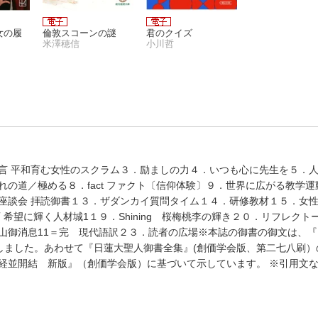
女の履
倫敦スコーンの謎
君のクイズ
米澤穂信
小川哲
言 平和育む女性のスクラム３．励ましの力４．いつも心に先生を５．
の道／極める８．fact ファクト〔信仰体験〕９．世界に広がる教学運
座談会 拝読御書１３．ザダンカイ質問タイム１４．研修教材１５．女性
画 希望に輝く人材城1１９．Shining 桜梅桃李の輝き２０．リフレク
女の履
倫敦スコーンの謎
君のクイズ
米澤穂信
小川哲
山御消息11＝完 現代語訳２３．読者の広場※本誌の御書の御文は、
しました。あわせて『日蓮大聖人御書全集』(創価学会版、第二七八刷）
経並開結 新版』（創価学会版）に基づいて示しています。 ※引用文